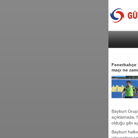
Fenerbahçe T
maçı ne zam
Bayburt Grup 
açıklamada, 
olduğu gibi ayn
Bayburt halkın
izleyenlere s