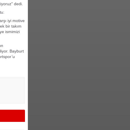
tiyoruz" dedi.
tu:
arşı iyi motive
ek bir takım
ye ismimizi
ın
liyor. Bayburt
rtspor’u