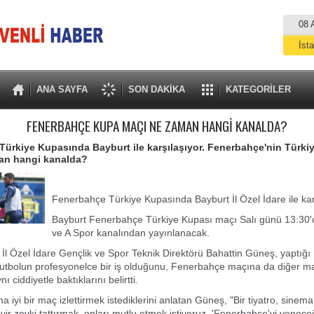
08 
İst
A
ANA SAYFA
SON DAKİKA
KATEGORİLER
FENERBAHÇE KUPA MAÇI NE ZAMAN HANGİ KANALDA?
ürkiye Kupasında Bayburt ile karşılaşıyor. Fenerbahçe'nin Türki
an hangi kanalda?
Fenerbahçe Türkiye Kupasında Bayburt İl Özel İdare ile kar
Bayburt Fenerbahçe Türkiye Kupası maçı Salı günü 13:30
ve A Spor kanalından yayınlanacak.
İl Özel İdare Gençlik ve Spor Teknik Direktörü Bahattin Güneş, yaptığı
futbolun profesyonelce bir iş olduğunu, Fenerbahçe maçına da diğer m
ı ciddiyetle baktıklarını belirtti.
a iyi bir maç izlettirmek istediklerini anlatan Güneş, "Bir tiyatro, sinema
eyir zevki tattırmak, onları mutlu etmek istiyoruz. 'Fenerbahçe'yi yenece