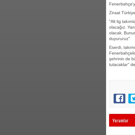
Fenerbahçe’yi 
Ziraat Türkiy
"Alt lig takım
olacağız. Yan
olacak. Bunun
duyururuz"
Eserdi, takım
Fenerbahçelis
şehrinin de 
tutacaklar" de
Yorumlar