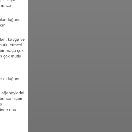
rımıza
bulunduğunu
cın
adan, kavga ve
mutlu etmesi.
 bir maça çok
an çok mutlu
ir olduğunu
 ağabeylerini
bence hiçbir
ip
rinde onu