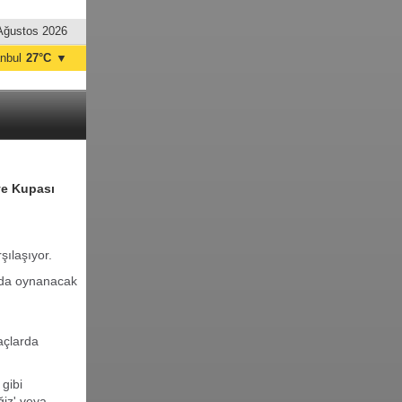
Ağustos 2026
anbul
27°C
▼
nkara
32°C
ye Kupası
şılaşıyor.
'da oynanacak
açlarda
 gibi
ğiz' veya