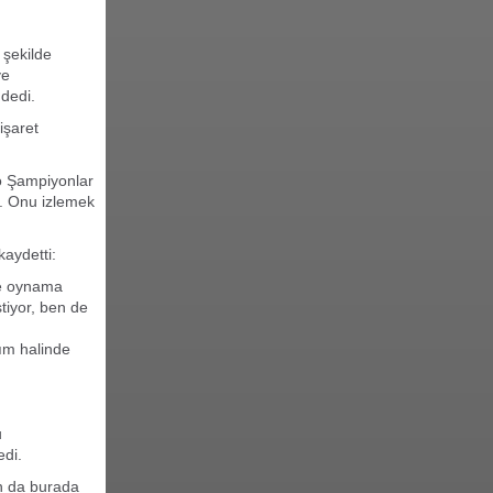
 şekilde
ye
 dedi.
işaret
o Şampiyonlar
r. Onu izlemek
kaydetti:
de oynama
tiyor, ben de
ım halinde
u
edi.
ah da burada