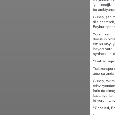
'yenileceğiz'
bu ambiyansı 
Güneş, şehird
dile getirere
Bayburtspor 
Yöre insanını
dövüşün olmad
Biz bu olayı 
ihtiyacı vard
ayrılacaktır" 
"Trabzonspo
Trabzonsporlu
ama şu anda B
Güneş, takımd
televizyondan
farkı da olm
kazanıyorlar.
biliyorum ama 
"Geceleri, 