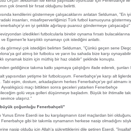
usu Orçun Selduman ise kendi yaşındaki oyuncular için Fenerbahçe ile
nın çok önemli bir fırsat olduğunu belirtti.
şısında kendilerini göstermeye çalışacaklarını anlatan Selduman, "En iyi
radaki insanları, misafirperverliğimizi Türk futbol kamuoyuna gösterme
Fenerbahçe’yi en iyi şekilde ağırlayıp puansız göndermeye çalışacağız"
vizyondan izledikleri futbolcularla birebir oynama fırsatı bulacaklarına 
ve Egemen'le karşılıklı oynamayı çok istediğini anlattı.
 da görmeyi çok istediğini belirten Selduman, "Çünkü geçen sene Dieg
elona’ya gol atmış bir futbolcu ve yarın bu sahada bize karşı oynayabili
klı oynamak bizim için müthiş bir haz olabilir" şeklinde konuştu.
nden geldiğince takıma katkı yapmaya çalıştığını ifade ederek, şunları 
alt yapısından yetişme bir futbolcuyum. Fenerbahçe’ye karşı alt ligler
m. Tabi eşim, dostum, arkadaşlarım herkes Fenerbahçe’ye gol atmamı is
. Ayvalıkgücü maçı bittikten sonra geceleri yatarken Fenerbehçe
leceğim golü veya golleri düşünmeye başladım. Büyük bir ihtimalle tak
sevince ulaşırız."
 büyük çoğunluğu Fenerbahçeli"
 Yunus Emre Eserdi ise bu karşılaşmanın özel maçlardan biri olduğun
 Fenerbahçe gibi bir takımla oynamanın herkese nasip olmadığını söyl
ine nasip olduğu için Allah’a şükrettiklerini dile getiren Eserdi, "İnşall