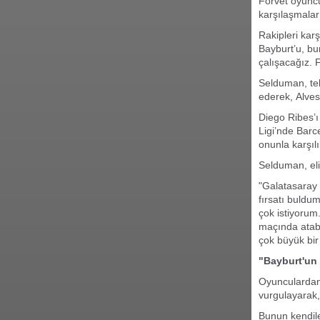
Forvet oyunc
karşılaşmaları
Rakipleri kar
Bayburt’u, bu
çalışacağız. 
Selduman, tele
ederek, Alves 
Diego Ribes’ı
Ligi’nde Barc
onunla karşılı
Selduman, eli
"Galatasaray 
fırsatı buldu
çok istiyorum
maçında atabi
çok büyük bir 
"Bayburt'un
Oyunculardan
vurgulayarak,
Bunun kendiler