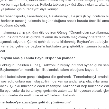
 diye bu maça bakmıyoruz. Futbola tutkusu çok üst düzey olan taraftarla
yaşatmak için buradayız" diye konuştu.
eTrabzonsporlu, Fenerbahçeli, Galatasaraylı, Beşiktaşlı oyuncuların 
k, herkesin tutacağı takımda özgür olduğunu ancak burada öncelikli ama
olduğunu söyledi.
n takımına sahip çıktığını dile getiren Güneş, "Önemli olan sakatlanm
ığı bir ortamda iki güzide takımın da burada maç oynayıp taraftarını 
yaşamak istiyoruz. Çünkü şehir de buna kilitlenmiş. Bayburt’un da böyle
ı. Fenerbahçeliler de Bayburt’u hakikaten gelip gördükleri zaman burad
dedi.
rluyum ama şu anda Bayburtspor ön planda"
 olduğunu belirten Güneş, Trabzon'un büyüyüp futbol oynadığı bir şeh
ayburtspor'un kendisi için ilk plandaki takım olduğunu kaydetti.
aki futbolcuların genç olduğunu dile getirerek, "Fenerbahçe’yi, oradaki
 seyredip onlara nasıl ulaşabilirim derken şu anda rakip olacaklar ama 
ayacak. Çünkü mücadele eden kazanıyor. Kazananlar hep mücadele ed
 Bu oyuncular da bu anlayış içerisinde zaten tabi ki heyecan olacak içle
bir o kadar da mutlu olacaklar" ifadesini kullandı.
Fenerbahçe'ye atacağım golü düşünüyorum"