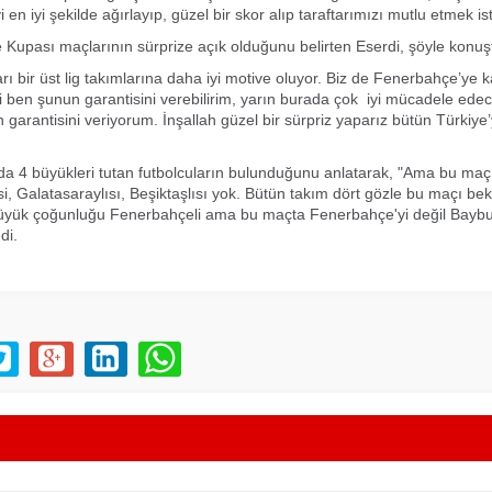
en iyi şekilde ağırlayıp, güzel bir skor alıp taraftarımızı mutlu etmek is
e Kupası maçlarının sürprize açık olduğunu belirten Eserdi, şöyle konuş
ları bir üst lig takımlarına daha iyi motive oluyor. Biz de Fenerbahçe’ye k
i ben şunun garantisini verebilirim, yarın burada çok iyi mücadele edec
 garantisini veriyorum. İnşallah güzel bir sürpriz yaparız bütün Türkiye’
da 4 büyükleri tutan futbolcuların bulunduğunu anlatarak, "Ama bu maç
i, Galatasaraylısı, Beşiktaşlısı yok. Bütün takım dört gözle bu maçı bek
büyük çoğunluğu Fenerbahçeli ama bu maçta Fenerbahçe'yi değil Baybu
di.