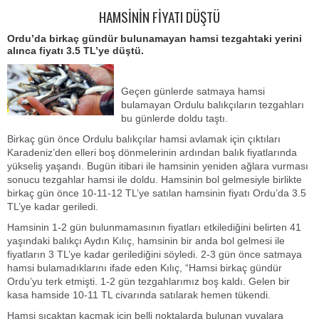
HAMSİNİN FİYATI DÜŞTÜ
Ordu’da birkaç gündür bulunamayan hamsi tezgahtaki yerini
alınca fiyatı 3.5 TL’ye düştü.
Geçen günlerde satmaya hamsi
bulamayan Ordulu balıkçıların tezgahları
bu günlerde doldu taştı.
Birkaç gün önce Ordulu balıkçılar hamsi avlamak için çıktıları
Karadeniz’den elleri boş dönmelerinin ardından balık fiyatlarında
yükseliş yaşandı. Bugün itibari ile hamsinin yeniden ağlara vurması
sonucu tezgahlar hamsi ile doldu. Hamsinin bol gelmesiyle birlikte
birkaç gün önce 10-11-12 TL’ye satılan hamsinin fiyatı Ordu’da 3.5
TL’ye kadar geriledi.
Hamsinin 1-2 gün bulunmamasının fiyatları etkilediğini belirten 41
yaşındaki balıkçı Aydın Kılıç, hamsinin bir anda bol gelmesi ile
fiyatların 3 TL’ye kadar gerilediğini söyledi. 2-3 gün önce satmaya
hamsi bulamadıklarını ifade eden Kılıç, “Hamsi birkaç gündür
Ordu’yu terk etmişti. 1-2 gün tezgahlarımız boş kaldı. Gelen bir
kasa hamside 10-11 TL civarında satılarak hemen tükendi.
Hamsi sıcaktan kaçmak için belli noktalarda bulunan yuvalara