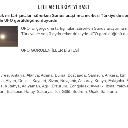
UFO'LAR TÜRKİYE'Yİ BASTI
ek mi tartışmaları sürerken Surius araştırma merkezi Türkiye'de s
de UFO görüldüğünü duyurdu.
UFO'lar gerçek mi tartışmaları sürerken Surius araştırma 
Türkiye'de son 3 ayda rekor düzeyde UFO görüldüğünü du
UFO GÖRÜLEN İLLER LİSTESİ
evresi, Antalya, Alanya, Adana, Bursa, Bozcaada, Samsun, Ankara, İzmir
sa, Afyon, Denizli, Kayseri, Sivas, Nevşehir, Aksaray, Konya, Eskişehir, 
ıs, Kütahya, Adıyaman, Ağrı, Erzurum, Zonguldak, Ayvalık, İzmit, Yalova
t, Balıkesir, Hatay, Sakarya, Tuz Gölü, Bodrum, Uşak, Şanlıurfa…