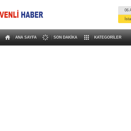
06 
İst
A
ANA SAYFA
SON DAKİKA
KATEGORİLER