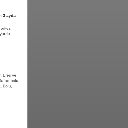
on 3 ayda
merkezi
yurdu.
, Efes ve
Safranbolu,
, Bolu,