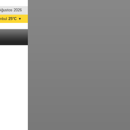
Ağustos 2026
anbul
25°C
▼
nkara
27°C