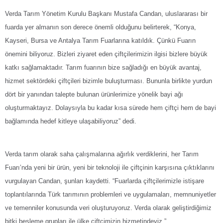
Verda Tarım
Yönetim Kurulu Başkanı Mustafa Candan
, uluslararası bir
fuarda yer almanın son derece önemli olduğunu belirterek, “
Konya,
Kayseri, Bursa ve Antalya Tarım Fuarlarına katıldık. Çünkü Fuarın
önemini biliyoruz. Bizleri ziyaret eden çiftçilerimizin ilgisi bizlere büyük
katkı sağlamaktadır. Tarım fuarının bize sağladığı en büyük avantaj,
hizmet sektördeki çiftçileri bizimle buluşturması. Bununla birlikte yurdun
dört bir yanından talepte bulunan ürünlerimize yönelik bayi ağı
oluşturmaktayız. Dolaysıyla bu kadar kısa sürede hem çiftçi hem de bayi
bağlamında hedef kitleye ulaşabiliyoruz” dedi.
Verda tarım olarak saha çalışmalarına ağırlık verdiklerini, her Tarım
Fuarı’nda yeni bir ürün, yeni bir teknoloji ile çiftçinin karşısına çıktıklarını
vurgulayan Candan, şunları kaydetti. “Fuarlarda çiftçilerimizle istişare
toplantılarında Türk tarımının problemleri ve uygulamaları, memnuniyetler
ve temenniler konusunda veri oluşturuyoruz. Verda olarak geliştirdiğimiz
bitki besleme grupları ile ülke çiftçimizin hizmetindeyiz.”