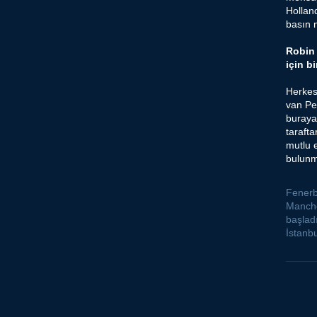
Hollan
basın 
Robin
için b
Herkes
van Pe
buraya
tarafta
mutlu 
bulunm
Fenerb
Manche
başlad
İstanbu