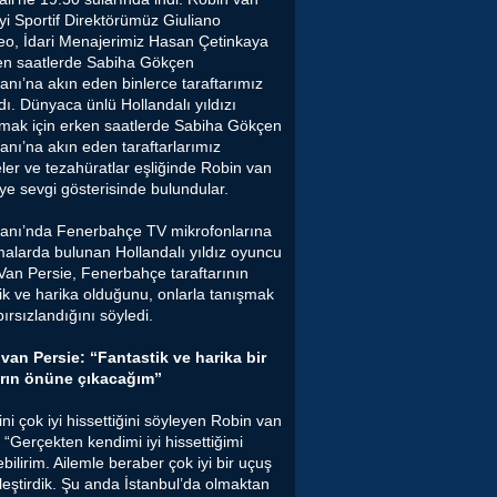
yi Sportif Direktörümüz Giuliano
eo, İdari Menajerimiz Hasan Çetinkaya
en saatlerde Sabiha Gökçen
anı’na akın eden binlerce taraftarımız
dı. Dünyaca ünlü Hollandalı yıldızı
amak için erken saatlerde Sabiha Gökçen
anı’na akın eden taraftarlarımız
ler ve tezahüratlar eşliğinde Robin van
ye sevgi gösterisinde bulundular.
anı’nda Fenerbahçe TV mikrofonlarına
malarda bulunan Hollandalı yıldız oyuncu
Van Persie, Fenerbahçe taraftarının
tik ve harika olduğunu, onlarla tanışmak
bırsızlandığını söyledi.
van Persie: “Fantastik ve harika bir
arın önüne çıkacağım”
ni çok iyi hissettiğini söyleyen Robin van
 “Gerçekten kendimi iyi hissettiğimi
bilirim. Ailemle beraber çok iyi bir uçuş
leştirdik. Şu anda İstanbul’da olmaktan