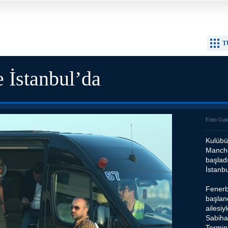
T
 İstanbul’da
Foto Gal
Kulübü
Manche
başlad
İstanbu
Fenerb
başlan
ailesiy
Sabiha
Termin