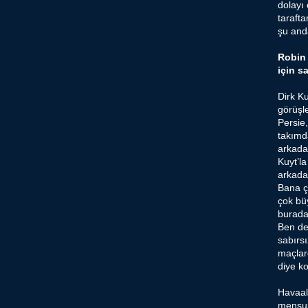
dolayı
taraft
şu anda
Robin 
için s
Dirk Ku
görüşle
Persie, 
takımd
arkada
Kuyt’la
arkadaş
Bana ço
çok büy
burada
Ben de 
sabırs
maçlar
diye k
Havaala
mensup