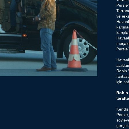
Persie’
Terran
ve erk
Havaal
karşıla
karşıl
Havaal
meşale
Persie’
Havaal
açıkla
Robin 
fantas
için sa
Robin 
taraft
Kendisi
Persie,
söyleye
gerçek