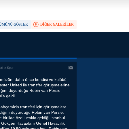
ÜMÜNÜ GÖSTER
DİĞER GALERİLER
TAM EKRAN YAP
eri
»
Spor
müzün, daha önce kendisi ve kulübü
ster United ile transfer görüşmelerine
ığını duyurduğu Robin van Persie
l’a geldi.
ahçemizin transferi için görüşmelere
dığını duyurduğu Robin van Persie,
le birlikte özel uçakla geldiği İstanbul
 Gökçen Havaalanı Genel Havacılık
ali’ne 19.50 sularında indi. Robin van