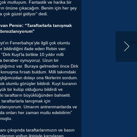
 çok mutluyum. Fantastik ve harika bir
arın önüne çıkacağım. Benim için her şey
 çok güzel gidiyor” dedi.
van Persie: “Taraftarlarla tanışmak
abırsızlanıyorum”
yt’ın Fenerbahçe’yle ilgili çok olumlu
Sonr
r bildirdiğini ifade eden Robin van
“Dirk Kuyt’la birlikte 10 yıldır milli
a beraber oynuyoruz. Uzun bir
şlığımız var. Buraya gelmeden önce Dirk
 konuşma fırsatı buldum. Milli takımdaki
lığımızdan dolayı ona fikirlerini sordum.
k olumlu görüşler bildirdi. Kuyt buranın
ük bir kulüp olduğunu bildirdi ve
ki taraftarın büyüklüğünden bahsetti.
taraftarlarla tanışmak için
ızlanıyorum. Umarım antrenmanlarda ve
da onları her zaman mutlu edebilirim”
onuştu.
nı çıkışında taraftarlarımızın ve basın
larının yoğun ilgisiyle karşılaşan