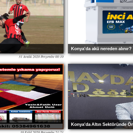
Konya'da akü nereden alınır?
31 Aralık 2020 Perşembe 00:10
Konya'da Altın Sektöründe Ö
10 Eylül 2020 Perşembe 21:21