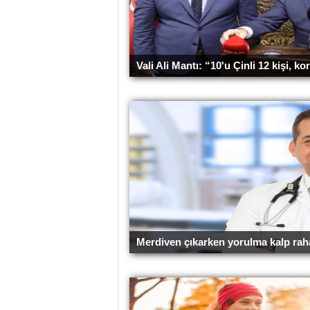
Vali Ali Mantı: “10'u Çinli 12 kişi, k
amaçlı hastanede gözetim altına alı
Merdiven çıkarken yorulma kalp rahats