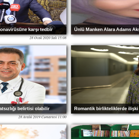
oronavirüsüne karşı tedbir
Ünlü Manken Alara Adams Aks
28 Ocak 2020 Salı 15:08
ndı”
ızlığı belirtisi olabilir
Romantik birlikteliklerde ilişki
28 Aralık 2019 Cumartesi 11:00