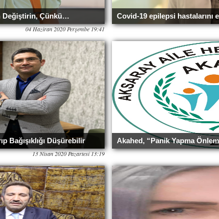
 Değiştirin, Çünkü…
Covid-19 epilepsi hastalarını 
04 Haziran 2020 Perşembe 19:41
ıp Bağışıklığı Düşürebilir
Akahed, “Panik Yapma Önlem A
13 Nisan 2020 Pazartesi 13:19