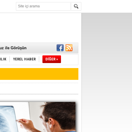
 Mamaları Teslim
uz ile Görüşün
ILIK
YEREL HABER
DİĞER »
ld"