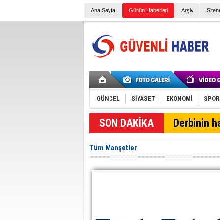
Ana Sayfa
Günün Haberleri
Arşiv
Siten
GÜNCEL
SİYASET
EKONOMİ
SPOR
SON DAKİKA
Derbinin h
Tüm Manşetler