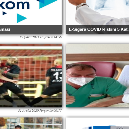
aması
E-Sigara COVID Riskini 5 Kat A
15 Şubat 2021 Pazartesi 14:56
31 Aralık 2020 Perşembe 00:15