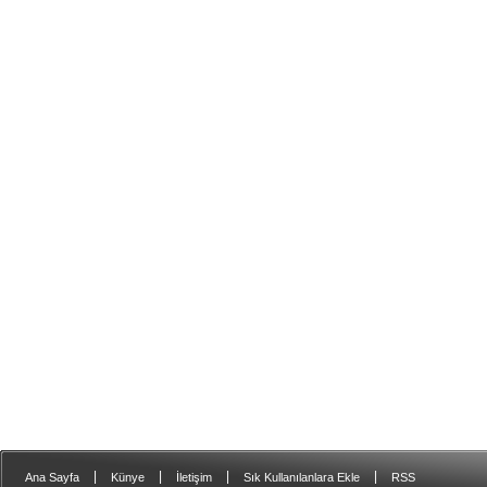
|
|
|
|
Ana Sayfa
Künye
İletişim
Sık Kullanılanlara Ekle
RSS