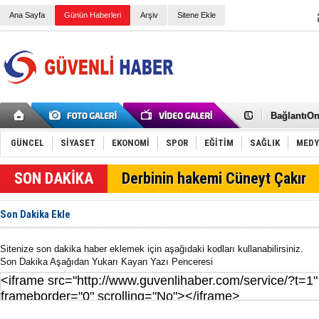
Ana Sayfa
Günün Haberleri
Arşiv
Sitene Ekle
Kurye Mam
Ediyor
Dubai Kons
BağlantıOn
Kiril Alfab
Türk Telek
GÜNCEL
SİYASET
EKONOMİ
SPOR
EĞİTİM
SAĞLIK
MEDY
E-Sigara CO
Konyaspor’
SON DAKİKA
Derbinin hakemi Cüneyt Çakır
Alper Ulud
Yavru Kart
Varis Teda
Son Dakika Ekle
Konya akü 
Konya’da a
Konya halı
Sitenize son dakika haber eklemek için aşağıdaki kodları kullanabilirsiniz.
Konya'da A
Son Dakika Aşağıdan Yukarı Kayan Yazı Penceresi
Danabol Ne