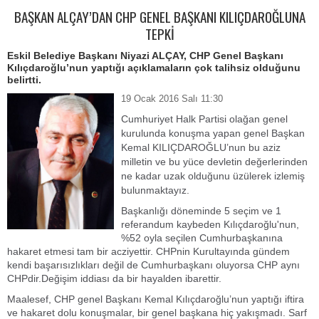
BAŞKAN ALÇAY’DAN CHP GENEL BAŞKANI KILIÇDAROĞLUNA
TEPKİ
​Eskil Belediye Başkanı Niyazi ALÇAY, CHP Genel Başkanı
Kılıçdaroğlu’nun yaptığı açıklamaların çok talihsiz olduğunu
belirtti.
19 Ocak 2016 Salı 11:30
Cumhuriyet Halk Partisi olağan genel
kurulunda konuşma yapan genel Başkan
Kemal KILIÇDAROĞLU’nun bu aziz
milletin ve bu yüce devletin değerlerinden
ne kadar uzak olduğunu üzülerek izlemiş
bulunmaktayız.
Başkanlığı döneminde 5 seçim ve 1
referandum kaybeden Kılıçdaroğlu'nun,
%52 oyla seçilen Cumhurbaşkanına
hakaret etmesi tam bir acziyettir. CHPnin Kurultayında gündem
kendi başarısızlıkları değil de Cumhurbaşkanı oluyorsa CHP aynı
CHPdir.Değişim iddiası da bir hayalden ibarettir.
Maalesef, CHP genel Başkanı Kemal Kılıçdaroğlu’nun yaptığı iftira
ve hakaret dolu konuşmalar, bir genel başkana hiç yakışmadı. Sarf