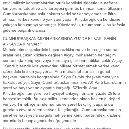
ettiği talihsiz konuşmalardan ötürü kendisini şiddetle ve nefretle
kınıyorum. Edepli ve aile terbiyesi görmüş bir insan kendi ülkesinin
Cumhurbaşkanına asla hakaret varici sözler söylemez ve iftira
atmaz. Herkes kendine yakışanı yapar, Kılıçdaroğlu’da kendisine
yakışan konuşmayı yapmıştır. Kılıçdaroğlu, unutmasın ki bu kafayla
giderse başarılı olamaz.
CUMHURBAŞKANIMIZIN ARKASINDA YÜZDE 52 VAR. SENİN
ARKANDA KİM VAR?”
Muhalefetin seçimlerdeki başarısızlıklarına ve her seçim sonrası
aralarında çıkan krizlere değinen Alçay, muhalefetin her seçim
sonrasında kongreye veya kurultaya gittiklerine dikkat çekti. Alçay;
“Kendi içlerinde kriz yaşıyorlar. Millete hizmet etmek yerine kendi
içlerindeki krizleri yaşıyorlar. Ana muhalefet partisinin genel
başkanı, partisinin kongresinde Sayın Cumhurbaşkanımıza yine
hakaret ediyor. Sayın Cumhurbaşkanımızın ve AK Parti kadrolarının
şeref ve haysiyet anlayışının karşılığı, 52’lerdir. Ama
Kılıçdaroğlu’nun şeref ve haysiyet anlayışı, onların yüzde 25’lere
hapsedilmesidir. Bu aziz millet, kendinden olana hak ettiği değeri
veriyor. Tırnak içerisinde namus ve şeref bekçiliği yapana da
gereken cevabı zaten veriyor. Kılıçdaroğlu, Cumhurbaşkanımızın
şeref ve haysiyetini sorgulamak yerine kendi partisindeki krizlerle
sorunlarla hesaplaşmalarla uğraşmalıdır