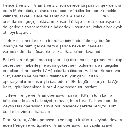
Pençe 1 ve 2'yi, Kıran 1 ve 2’yi son derece başarılı bir şekilde icra
eden Mehmetçik, o alanları sadece teröristlerden temizlemekle
kalmadı, askeri üslere de sahip oldu. Alandaki PKK
unsurlarının geçiş noktalarını kesen Türkiye, her iki operasyonda
da içeriye sızan teröristlerin bölgedeki unsurlarını kalıcı olarak yok
etmeyi başardı.
Türk Milleti, asırlardır bu topraklar için bedel ödemiş, bugün
itibariyle de hem içeride hem dışarıda beka mücadelesi
vermektedir. Bu mücadele, İstiklal Savaşı’nın devamıdır...
Bölücü terör örgütü mensuplarını kış üslenmesine girmeden bulup
gebertmek, haberleşme ağını çökertmek, bölgeler arası geçişleri
engellemek amacıyla 17 Ağustos'tan itibaren Hakkari, Şırnak, Van,
Siirt, Batman ve Mardin kırsalında büyük çaplı "Kıran"
operasyonlarını başarıyla icra eden TSK, bugün itibariyle de Ağrı,
Kars, Iğdır üçgeninde Kıran-4 operasyonunu başlattı.
Türkiye, Pençe ve Kıran operasyonlarıyla PKK'nın tüm kamp
bölgelerinde alan hakimiyeti kuruyor, hem Fırat Kalkanı hem de
Zeytin Dalı operasyonlarıyla bütünleşecek şekilde ilerliyor. Tüm
bunlar bir zincirin halkaları...
Fırat Kalkanı, Afrin operasyonu ve bugün Irak’ın kuzeyinde devam
eden Pençe ve yurtiçindeki Kıran operasyonları yapılmasaydı,