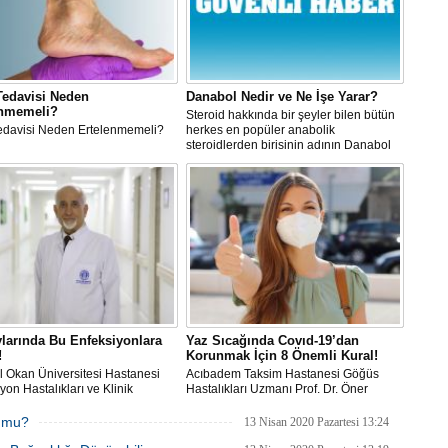
Tedavisi Neden
Danabol Nedir ve Ne İşe Yarar?
enmemeli?
Steroid hakkında bir şeyler bilen bütün
Tedavisi Neden Ertelenmemeli?
herkes en popüler anabolik
steroidlerden birisinin adının Danabol
olduğunu bilmektedir.
larında Bu Enfeksiyonlara
Yaz Sıcağında Covıd-19’dan
!
Korunmak İçin 8 Önemli Kural!
l Okan Üniversitesi Hastanesi
Acıbadem Taksim Hastanesi Göğüs
yon Hastalıkları ve Klinik
Hastalıkları Uzmanı Prof. Dr. Öner
yoloji Uzmanı Prof. Dr. Nail
Dikensoy bu nedenle yeni normal
, açıkladı.
süreçte de yeni olgu sayısının
r mu?
13 Nisan 2020 Pazartesi 13:24
sıfırlandığı güne kadar, uygulamakta