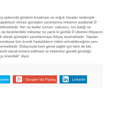
ış aylarında günlerin kısalması ve soğuk havalar nedeniyle
apatılıyor olması güneşten yararlanma imkanını azaltarak D
abilmektedir. Her ne kadar somon, uskumru, ton balığı ve
da besinlerdeki miktarlar ne yazık ki günlük D vitamini ihtiyacını
 olarak güneşten yararlanmaya ihtiyaç duymaktadır. Yapılan
eredeyse tüm kronik hastalıkların riskini artırabileceğinin yanı
stermektedir. Dolayısıyla hem genel sağlık için hem de kilo
üzenli olarak kontrol edilmesi ve hekiminiz gerekli gördüğü
a önemlidir” diyor.
weetle
Google+'da Paylaş
LinkedIn