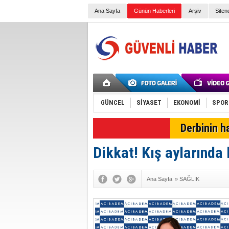
Ana Sayfa
Günün Haberleri
Arşiv
Siten
GÜNCEL
SİYASET
EKONOMİ
SPOR
Derbinin h
Dikkat! Kış aylarında 
Ana Sayfa
»
SAĞLIK