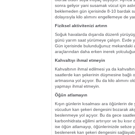
sonra geliyor yani susamak vücut için asl
beklemeden gün içerisinde 8-10 bardak s
dolayısıyla kilo alımını engellemeye de ya
Fiziksel aktivitenizi artırın
Soğuk havalarda dışarıda düzenli yürüyüş 
günü yarım saat yürümeye çalışın. Evde yapıl
Gün içerisinde bulunduğunuz mekandaki as
araçlarından daha erken inerek yolculuğu
Kahvaltıyı ihmal etmeyin
Kahvaltının ihmal edilmesi ya da kahvaltını
saatlerde kan şekerinin düşmesine bağlı o
artmasına yol açıyor. Bu da kilo alımını old
yapmayı ihmal etmeyin.
Öğün atlamayın
Kışın günlerin kısalması ara öğünlerin d
vücudun kan şekeri dengesini bozarak akşa
beslenmeye yol açıyor. Bu da gece saatle
karbonhidrata eğilimi artırıyor ve bu kısır
ise öğün atlamayıp, öğünlerinizde sebze ye
beslenerek kan şekeri dengesini sağlayabil