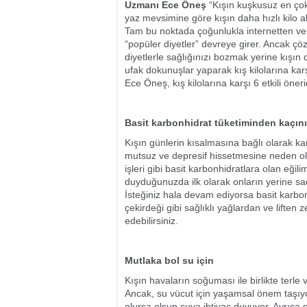
Uzmanı Ece Öneş
“Kışın kuşkusuz en çok 
yaz mevsimine göre kışın daha hızlı kilo 
Tam bu noktada çoğunlukla internetten ve 
“popüler diyetler” devreye girer. Ancak çö
diyetlerle sağlığınızı bozmak yerine kışın 
ufak dokunuşlar yaparak kış kilolarına ka
Ece Öneş, kış kilolarına karşı 6 etkili öne
Basit karbonhidrat tüketiminden kaçın
Kışın günlerin kısalmasına bağlı olarak ka
mutsuz ve depresif hissetmesine neden ola
işleri gibi basit karbonhidratlara olan eğilim
duyduğunuzda ilk olarak onların yerine sa
İsteğiniz hala devam ediyorsa basit karbonh
çekirdeği gibi sağlıklı yağlardan ve liften 
edebilirsiniz.
Mutlaka bol su için
Kışın havaların soğuması ile birlikte terl
Ancak, su vücut için yaşamsal önem taşıy
olursa olsun suya ihtiyaç duyuyor. Ayrıca 