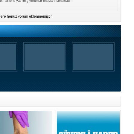
k harflerle yazılmış yorumlar onaylanmamaktadır.
ere henüz yorum eklenmemiştir.