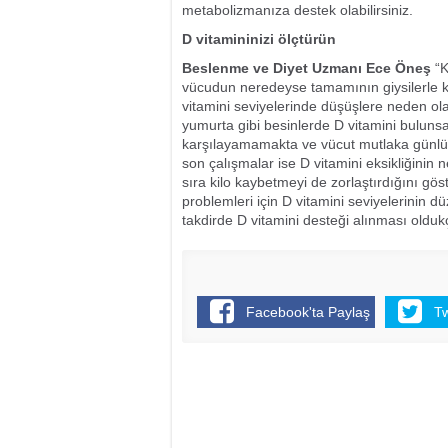
metabolizmanıza destek olabilirsiniz.
D vitamininizi ölçtürün
Beslenme ve Diyet Uzmanı Ece Öneş
“K
vücudun neredeyse tamamının giysilerle k
vitamini seviyelerinde düşüşlere neden ol
yumurta gibi besinlerde D vitamini bulunsa 
karşılayamamakta ve vücut mutlaka günlük
son çalışmalar ise D vitamini eksikliğinin n
sıra kilo kaybetmeyi de zorlaştırdığını gö
problemleri için D vitamini seviyelerinin d
takdirde D vitamini desteği alınması oldukç
Facebook'ta Paylaş
T