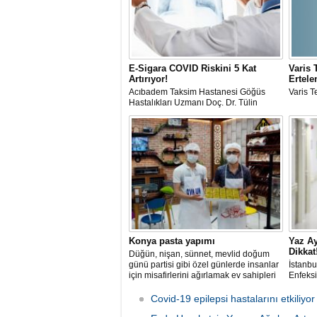
E-Sigara COVID Riskini 5 Kat
Varis 
Artırıyor!
Ertel
Acıbadem Taksim Hastanesi Göğüs
Varis 
Hastalıkları Uzmanı Doç. Dr. Tülin
Sevim, Covid-19 enfeksiyonunun
yaşamı tehdit ettiği bu süreçte sigarayı
bırakmanın hem Covid’den korunmada
hem de sağlıklı bir yaşama adım
atmada çok önemli bir adım olacağını
belirtti.
Konya pasta yapımı
Yaz Ay
Dikkat
Düğün, nişan, sünnet, mevlid doğum
günü partisi gibi özel günlerde insanlar
İstanbu
için misafirlerini ağırlamak ev sahipleri
Enfeksi
için mühimdir.
Mikrobi
Özgüneş
Covid-19 epilepsi hastalarını etkiliyo