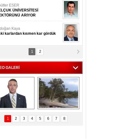
ütter ESER
ELÇUK ÜNİVERSİTESİ
EKTÖRÜNÜ ARIYOR
doğan Kaya
ki karlardan kısmen kar gördük
1
2
d.Doç.Dr. İbrahim BAYKAN
kmek yemeyin
EO GALERİ
seyin Gök
man ve İnsan
i Koç'tan  Lefter 
Ağaçlar 5 Saniyede 
ezonunda herkesi 
Kayboldu! 
1
2
3
4
5
6
7
8
yeniden saygıya 
SubhanAllah!
davet!