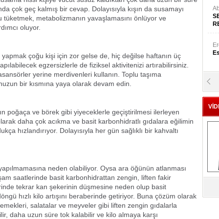
ında çok geç kalmış bir cevap. Dolayısıyla kışın da susamayı
Ab
S
u tüketmek, metabolizmanın yavaşlamasını önlüyor ve
R
rdımcı oluyor.
Er
Es
yapmak çoğu kişi için zor gelse de, hiç değilse haftanın üç
abilecek egzersizlerle de fiziksel aktivitenizi artırabilirsiniz.
ansörler yerine merdivenleri kullanın. Toplu taşıma
Yr
nuzun bir kısmına yaya olarak devam edin.
E
VİD
n poğaça ve börek gibi yiyeceklerle geçiştirilmesi ilerleyen
Hü
larak daha çok acıkma ve basit karbonhidratlı gıdalara eğilimin
Za
ukça hızlandırıyor. Dolayısıyla her gün sağlıklı bir kahvaltı
e yapılmamasına neden olabiliyor. Oysa ara öğünün atlanması
Al
m saatlerinde basit karbonhidrattan zengin, liften fakir
s
rinde tekrar kan şekerinin düşmesine neden olup basit
 döngü hızlı kilo artışını beraberinde getiriyor. Buna çözüm olarak
mekleri, salatalar ve meyveler gibi liften zengin gıdalarla
ir, daha uzun süre tok kalabilir ve kilo almaya karşı