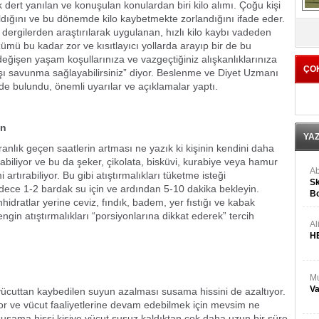
dert yanılan ve konuşulan konulardan biri kilo alımı. Çoğu kişi
aldığını ve bu dönemde kilo kaybetmekte zorlandığını ifade eder.
V
dergilerden araştırılarak uygulanan, hızlı kilo kaybı vadeden
zümü bu kadar zor ve kısıtlayıcı yollarda arayıp bir de bu
değişen yaşam koşullarınıza ve vazgeçtiğiniz alışkanlıklarınıza
ÇO
rşı savunma sağlayabilirsiniz” diyor. Beslenme ve Diyet Uzmanı
ride bulundu, önemli uyarılar ve açıklamalar yaptı.
ın
YA
ranlık geçen saatlerin artması ne yazık ki kişinin kendini daha
biliyor ve bu da şeker, çikolata, bisküvi, kurabiye veya hamur
Ab
i artırabiliyor. Bu gibi atıştırmalıkları tüketme isteği
Sk
dece 1-2 bardak su için ve ardından 5-10 dakika bekleyin.
Bo
idratlar yerine ceviz, fındık, badem, yer fıstığı ve kabak
Ge
zengin atıştırmalıkları “porsiyonlarına dikkat ederek” tercih
Al
H
Mu
Va
e vücuttan kaybedilen suyun azalması susama hissini de azaltıyor.
or ve vücut faaliyetlerine devam edebilmek için mevsim ne
susama hissi kişiye vücut susuz kaldıktan çok daha uzun bir süre