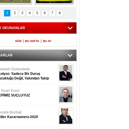
Fenerbahçe 
Futbolun adresi beş 
oluntari 3 golle 
ülke...
1
2
3
4
5
6
7
8
geçti
K OKUNANLAR
|
|
DÜN
BU HAFTA
BU AY
ZARLAR
dullah Güdendede
olyoz: Sadece Bir Duruş
zukluğu Değil, Yakından Takip
rekir
i İhsan Ersöz
EPİMİZ SUÇLUYUZ
stafa Bozdağ
liler Kararnamesi-2020