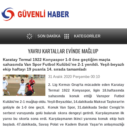
SON DAKİKA
KATEGORİLER
YAVRU KARTALLAR EVİNDE MAĞLUP
Karatay Termal 1922 Konyaspor 1-0 öne geçtiğim maçta
sahasında Van Spor Futbol Kulübü’ne 2-1 yenildi. Yeşil-beyazlı
ekip haftayı 19 puanla 14. sırada tamamladı
31 Aralık 2020 Perşembe 00:10
2. Lig Kırmızı Grup’ta mücadele eden Karatay
Termal 1922 Konyaspor, ligin 18.haftasında
sahasında konuk ettiği Vanspor Futbol
Kulübü’ne 2-1 mağlup oldu. Yeşil-Beyazlılar, 14.dakikada Maksut Taşkıran’ın
golüyle de 1-0 öne geçti. Konuk Van Spor, 31.dakikada Sedat Cengiz’in
serbest vuruşunda golü bularak skora dengeyi getirdi. Karşılaşmanın ilk
yarısı bu skorla sona erdi. Karşılaşmanın ikinci yarısına konuk ekip hızlı
başladı. 47.dakikada, Savaş Polat ve Kadem Burak Yaşar’ın anlaşmazlığı