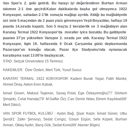
Van Spor’a 2. golü getirdi. Bu hatayı iyi değerlendiren Burhan Arman
takımını 2-1 öne geçirdi.Kalan dakikalarda başka gol olmayınca 1922
Konyaspor, sahadan 2-1’lik sonuçla mağlup ayrıldı. Aldığı bu mağlubiyetle
üst üste 5.maçından da 3 puan yüzü göremeyen Yeşil-Beyazlılar, haftayı 19
puanla 14.sırada kapattı. Son 5 maçta 2 beraberlik ve 3 mağlubiyet alan
Karatay Termal 1922 Konyaspor’da moraller iyice bozuldu. Bu galibiyetle
puanını 37'ye yükselten Vanspor 2. sırada yer aldı. Karatay Termal 1922
Konyaspor, ligin 19. haftasında 6 Ocak Çarşamba günü deplasmanda
Pazarspor'un konuğu olacak. Pazar ilçe Stadyumu'nda oynanacak
karşılaşma saat 13.00'te başlayacak.
STAD: Selçuk Üniversitesi 15 Temmuz
HAKEMLER: Özer Özden, Mert Türk, Yusuf Susuz
KARATAY TERMAL 1922 KONYASPOR: Kadem Burak Yaşar, Fatih Mankır,
Ahmet Önay, Adem Eren Kabak,
İsmail Güven, Maksut Taşkıran, Savaş Polat, Ege Özkayımoğlu(77’ Görkem
Şimşek), Celal Hanalp(79’ M.Gaffar Öz), Can Demir Aktav, Ekrem Kayılıbal(68’
Mert Dikici)
VAN SPOR FUTBOL KULÜBÜ : Aydın Bağ, Şiyar Kepir, İsmail Güner, Utku
Şen(81’ Zafer Şensoy), Sedat Cengiz, Üzeyir Ergün, Sefa Küpeli, Burhan
Arman, Oktay Aydin, Barış Gök, Sedat Komi(89’ Atamer Bilgin)