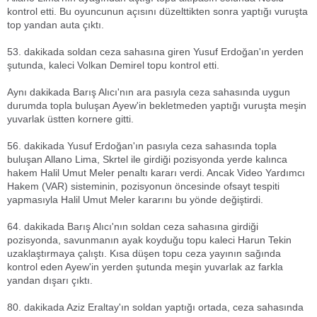
kontrol etti. Bu oyuncunun açısını düzelttikten sonra yaptığı vuruşta
top yandan auta çıktı.
53. dakikada soldan ceza sahasına giren Yusuf Erdoğan'ın yerden
şutunda, kaleci Volkan Demirel topu kontrol etti.
Aynı dakikada Barış Alıcı'nın ara pasıyla ceza sahasında uygun
durumda topla buluşan Ayew'in bekletmeden yaptığı vuruşta meşin
yuvarlak üstten kornere gitti.
56. dakikada Yusuf Erdoğan'ın pasıyla ceza sahasında topla
buluşan Allano Lima, Skrtel ile girdiği pozisyonda yerde kalınca
hakem Halil Umut Meler penaltı kararı verdi. Ancak Video Yardımcı
Hakem (VAR) sisteminin, pozisyonun öncesinde ofsayt tespiti
yapmasıyla Halil Umut Meler kararını bu yönde değiştirdi.
64. dakikada Barış Alıcı'nın soldan ceza sahasına girdiği
pozisyonda, savunmanın ayak koyduğu topu kaleci Harun Tekin
uzaklaştırmaya çalıştı. Kısa düşen topu ceza yayının sağında
kontrol eden Ayew'in yerden şutunda meşin yuvarlak az farkla
yandan dışarı çıktı.
80. dakikada Aziz Eraltay'ın soldan yaptığı ortada, ceza sahasında