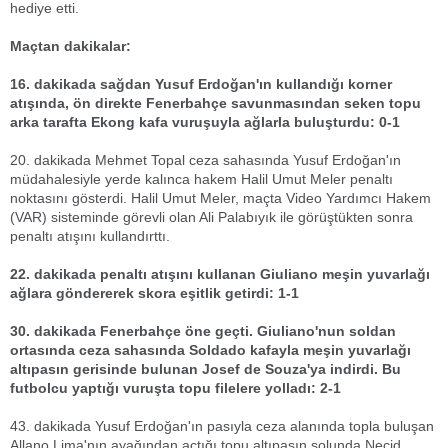
hediye etti.
Maçtan dakikalar:
16. dakikada sağdan Yusuf Erdoğan'ın kullandığı korner
atışında, ön direkte Fenerbahçe savunmasından seken topu
arka tarafta Ekong kafa vuruşuyla ağlarla buluşturdu: 0-1
20. dakikada Mehmet Topal ceza sahasında Yusuf Erdoğan'ın
müdahalesiyle yerde kalınca hakem Halil Umut Meler penaltı
noktasını gösterdi. Halil Umut Meler, maçta Video Yardımcı Hakem
(VAR) sisteminde görevli olan Ali Palabıyık ile görüştükten sonra
penaltı atışını kullandırttı.
22. dakikada penaltı atışını kullanan Giuliano meşin yuvarlağı
ağlara göndererek skora eşitlik getirdi: 1-1
30. dakikada Fenerbahçe öne geçti. Giuliano'nun soldan
ortasında ceza sahasında Soldado kafayla meşin yuvarlağı
altıpasın gerisinde bulunan Josef de Souza'ya indirdi. Bu
futbolcu yaptığı vuruşta topu filelere yolladı: 2-1
43. dakikada Yusuf Erdoğan'ın pasıyla ceza alanında topla buluşan
Allano Lima'nın ayağından açtığı topu altıpasın solunda Necid