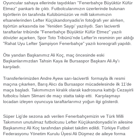
Oyuncular sahaya ellerinde taşıdıkları ''Fenerbahçe Büyüktür Küfür
Etmez'' pankartı ile çıktı. Futbolcularımızın üzerlerinde bulunan
tişörtlerin ön tarafında Kulübümüzün ve milli takımımızın
efsanelerinden Lefter Küçükandonyadis'in fotoğrafı yer alırken,
tişörtün arkasında ise 'Yeniden Saygı' yazılıydı. Sarı lacivertli
taraftarlar tribünde "Fenerbahçe Büyüktür Küfür Etmez" yazılı
dövizler açarken, Spor Toto Tribünü'nde Lefter'in resminin yer aldığı
"Rahat Uyu Lefter Şampiyon Fenerbahçe" yazılı koreografi yapıldı.
Öte yandan Başkanımız Ali Koç, maç öncesinde eski
Başkanlarımızdan Tahsin Kaya ile Bursaspor Başkanı Ali Ay'ı
karşıladı.
Transferlerimizden Andre Ayew sarı-lacivertli formayla ilk resmi
maçına çıkarken, Barış Alıcı da Bursaspor mücadelesinde ilk 11'de
maça başladı. Takımımızın kiralık olarak kadrosuna kattığı Cezayirli
futbolcu İslam Slimani de maçı statta takip etti. Karşılaşmayı
locadan izleyen oyuncuya taraftarlarımız yoğun ilgi gösterdi.
Süper Lig'de sezona adı verilen Fenerbahçemizin ve Türk Milli
Takımının unutulmaz futbolcusu Lefter Küçükandonyadis'in ailesine
Başkanımız Ali Koç tarafından plaket takdim edildi. Türkiye Futbol
Federasyonu Yönetim Kurulu Üyesi Ali Düşmez de aileye forma