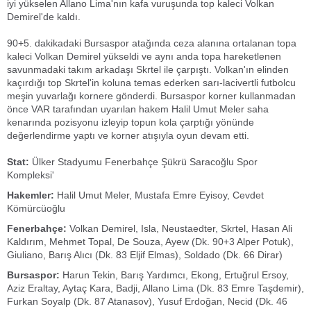
iyi yükselen Allano Lima'nın kafa vuruşunda top kaleci Volkan
Demirel'de kaldı.
90+5. dakikadaki Bursaspor atağında ceza alanına ortalanan topa
kaleci Volkan Demirel yükseldi ve aynı anda topa hareketlenen
savunmadaki takım arkadaşı Skrtel ile çarpıştı. Volkan'ın elinden
kaçırdığı top Skrtel'in koluna temas ederken sarı-lacivertli futbolcu
meşin yuvarlağı kornere gönderdi. Bursaspor korner kullanmadan
önce VAR tarafından uyarılan hakem Halil Umut Meler saha
kenarında pozisyonu izleyip topun kola çarptığı yönünde
değerlendirme yaptı ve korner atışıyla oyun devam etti.
Stat:
Ülker Stadyumu Fenerbahçe Şükrü Saracoğlu Spor
Kompleksi'
Hakemler:
Halil Umut Meler, Mustafa Emre Eyisoy, Cevdet
Kömürcüoğlu
Fenerbahçe:
Volkan Demirel, Isla, Neustaedter, Skrtel, Hasan Ali
Kaldırım, Mehmet Topal, De Souza, Ayew (Dk. 90+3 Alper Potuk),
Giuliano, Barış Alıcı (Dk. 83 Eljif Elmas), Soldado (Dk. 66 Dirar)
Bursaspor:
Harun Tekin, Barış Yardımcı, Ekong, Ertuğrul Ersoy,
Aziz Eraltay, Aytaç Kara, Badji, Allano Lima (Dk. 83 Emre Taşdemir),
Furkan Soyalp (Dk. 87 Atanasov), Yusuf Erdoğan, Necid (Dk. 46