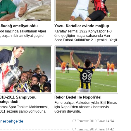
Uludağ ameliyat oldu
Yavru Kartallar evinde mağlup
por maçında sakatlanan Alper
Karatay Termal 1922 Konyaspor 1-0
 başarılı bir ameliyat geçirdi
öne geçtiğim maçta sahasında Van
Spor Futbol Kulübü’ne 2-1 yenildi. Yeşil-
beyazlı ekip haftayı 19 puanla 14.
sırada tamamladı
010-2011 Şampiyonu
Rekor Bedel İle Nopoli'de!
bahçe dedi!
Fenerbahçe, Makedon yıldız Eljif Elmas
rarası Spor Tahkim Mahkemesi,
için Napoli'den alınacak bonservis
011 sezonu şampiyonluğuna
ücretini duyurdu.
pılan Trabzonspor’un itirazı
!
Fenerbahçe'de
07 Temmuz 2019 Pazar 14:54
07 Temmuz 2019 Pazar 14:42