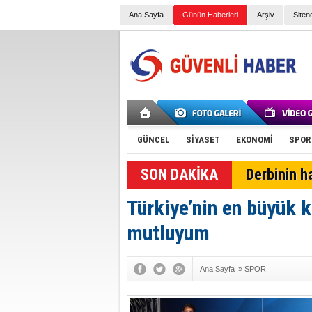
Ana Sayfa
Günün Haberleri
Arşiv
Siten
GÜNCEL
SİYASET
EKONOMİ
SPOR
Derbinin h
Türkiye’nin en büyük 
mutluyum
Ana Sayfa
»
SPOR