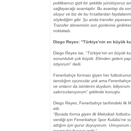
politikamızı gizli bir şekilde yürütüyoruz an
sağlayacağı avantajdır. Bu avantajı da son
oluşur ve biz de bu fırsatlardan faydalanma
söylediğim gibi. Şu anda transfer piyasası
Transfer döneminin son günlerine girilirke
noktaladı.
Diego Reyes: “Türkiye’nin en büyük k
Diego Reyes ise, “
Türkiye’nin en büyük k
sorumluluk çok büyük. Elimden geleni ya
istiyorum
” dedi.
Fenerbahçe forması giyen her futbolcunun 
tanıdığım oyuncular yok ama Fenerbahçe
ve onların da isimlerini duydum, biliyoru
sabırsızlanıyorum
” şeklinde konuştu.
Diego Reyes, Fenerbahçe tarihindeki ilk Me
etti:
“
Burada forma giyen ilk Meksikalı futbolc
verdiği için Fenerbahçe Spor Kulübü’ne so
attığım için gurur duyuyorum. Umuyorum ki
oyuncular buraya gelir
.”