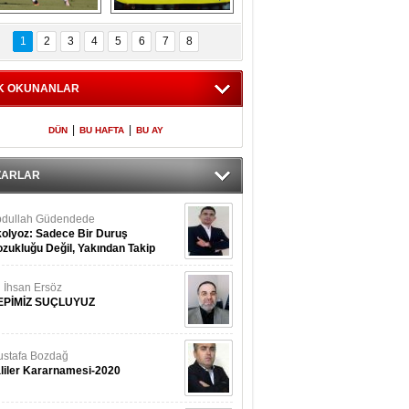
Fenerbahçe 
Futbolun adresi beş 
oluntari 3 golle 
ülke...
1
2
3
4
5
6
7
8
geçti
K OKUNANLAR
|
|
DÜN
BU HAFTA
BU AY
ZARLAR
dullah Güdendede
olyoz: Sadece Bir Duruş
zukluğu Değil, Yakından Takip
rekir
i İhsan Ersöz
EPİMİZ SUÇLUYUZ
stafa Bozdağ
liler Kararnamesi-2020