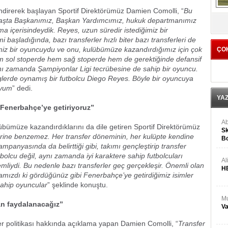
ndirerek başlayan Sportif Direktörümüz Damien Comolli, “
Bu
V
 Başta Başkanımız, Başkan Yardımcımız, hukuk departmanımız
a içerisindeydik. Reyes, uzun süredir istediğimiz bir
 başladığında, bazı transferler hızlı biter bazı transferleri de
imiz bir oyuncuydu ve onu, kulübümüze kazandırdığımız için çok
ÇO
 sol stoperde hem sağ stoperde hem de gerektiğinde defansif
nı zamanda Şampiyonlar Ligi tecrübesine de sahip bir oyuncu.
iglerde oynamış bir futbolcu Diego Reyes. Böyle bir oyuncuya
uyum
” dedi.
YA
ı Fenerbahçe’ye getiriyoruz”
Ab
ulübümüze kazandırdıklarını da dile getiren Sportif Direktörümüz
Sk
ğerine benzemez. Her transfer döneminin, her kulüpte kendine
Bo
ampanyasında da belirttiği gibi, takımı gençleştirip transfer
Ge
bolcu değil, aynı zamanda iyi karaktere sahip futbolcuları
Al
emliydi. Bu nedenle bazı transferler geç gerçekleşir. Önemli olan
H
amızdı ki gördüğünüz gibi Fenerbahçe’ye getirdiğimiz isimler
ahip oyuncular
” şeklinde konuştu.
Mu
dan faydalanacağız”
Va
r politikası hakkında açıklama yapan Damien Comolli, “
Transfer