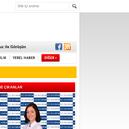
 Mamaları Teslim
uz ile Görüşün
ILIK
YEREL HABER
DİĞER »
NE ÇIKANLAR
ld"