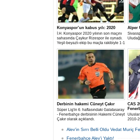
Konyaspor’un kabus yılı: 2020
Alper 
İ.H. Konyaspor 2020 yılının son maçını
Sivass
sahasında Çaykur Rizespor ile oynadı.
Uludağ,
Yeşil-beyazlı ekip bu maçta rakibiyle 1-1
berabere kaldı. Konyaspor için 2020
sıkıntılarla ve kaosla geçen bir yıl oldu
Derbinin hakemi Cüneyt Çakır
CAS 2
Fener
Süper Lig'in 6. haftasındaki Galatasaray
- Fenerbahçe derbisinin Hakemi Cüneyt
Ulusla
Çakır olarak açıklandı.
2010-2
dair ya
reddetti
Alev'in Sırrı Belli Oldu Vedat Muriç 
Fenerbahçe Alev'i Yaktı!