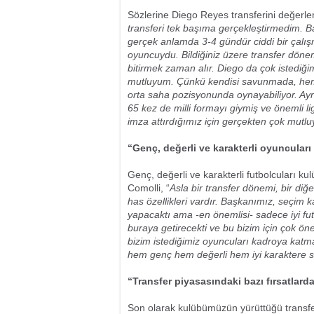
Sözlerine Diego Reyes transferini değerle
transferi tek başıma gerçekleştirmedim.
gerçek anlamda 3-4 gündür ciddi bir çalışm
oyuncuydu. Bildiğiniz üzere transfer dönemi
bitirmek zaman alır. Diego da çok istediğ
mutluyum. Çünkü kendisi savunmada, hem
orta saha pozisyonunda oynayabiliyor. Ay
65 kez de milli formayı giymiş ve önemli l
imza attırdığımız için gerçekten çok mutl
“Genç, değerli ve karakterli oyuncular
Genç, değerli ve karakterli futbolcuları k
Comolli, “
Asla bir transfer dönemi, bir di
has özellikleri vardır. Başkanımız, seçim k
yapacaktı ama -en önemlisi- sadece iyi fut
buraya getirecekti ve bu bizim için çok ön
bizim istediğimiz oyuncuları kadroya katm
hem genç hem değerli hem iyi karaktere s
“Transfer piyasasındaki bazı fırsatlar
Son olarak kulübümüzün yürüttüğü transfe