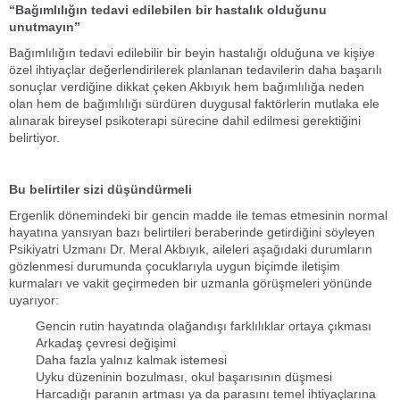
“Bağımlılığın tedavi edilebilen bir hastalık olduğunu
unutmayın”
Bağımlılığın tedavi edilebilir bir beyin hastalığı olduğuna ve kişiye
özel ihtiyaçlar değerlendirilerek planlanan tedavilerin daha başarılı
sonuçlar verdiğine dikkat çeken Akbıyık hem bağımlılığa neden
olan hem de bağımlılığı sürdüren duygusal faktörlerin mutlaka ele
alınarak bireysel psikoterapi sürecine dahil edilmesi gerektiğini
belirtiyor.
Bu belirtiler sizi düşündürmeli
Ergenlik dönemindeki bir gencin madde ile temas etmesinin normal
hayatına yansıyan bazı belirtileri beraberinde getirdiğini söyleyen
Psikiyatri Uzmanı Dr. Meral Akbıyık, aileleri aşağıdaki durumların
gözlenmesi durumunda çocuklarıyla uygun biçimde iletişim
kurmaları ve vakit geçirmeden bir uzmanla görüşmeleri yönünde
uyarıyor:
Gencin rutin hayatında olağandışı farklılıklar ortaya çıkması
Arkadaş çevresi değişimi
Daha fazla yalnız kalmak istemesi
Uyku düzeninin bozulması, okul başarısının düşmesi
Harcadığı paranın artması ya da parasını temel ihtiyaçlarına