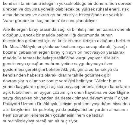
kendisini tanımlama isteğinin yüksek olduğu bir dönem. Son derece
üretken ve doyuma yönelik olabilecek bu yüksek ruhsal enerji, risk
alma davranışı ve akran grubu etkisiyle birleştiğinde ne yazık ki
‘zarar görmekten kaçınmama’ ile sonuçlanabiliyor.
Aile ile ergen birey arasında sağlıklı bir iletişimin her zaman önemli
olduğunu, ancak bir madde bağımlılığı durumunda bunun
üstesinden gelinmesi için en kritik etkenin iletişim olduğunu belirten
Dr. Meral Akbıyık, erişkinlerce kısıtlanmaya cevap olarak, “yasağı
bozma” çabasının ergen birey için ayrı bir motivasyon yaratarak
madde ile teması kolaylaştırabildiğine vurgu yapıyor. Ailelerin
gencin veya çocuğun mahremiyetine saygı duymaya özen
göstermesi gerektiğini belirten Akbıyık, genci zorlamak ya da
kendisinden habersiz olarak idrarını tahlile götürmek gibi
davranışların olumsuz sonuç verdiğini belirtiyor. “Aileler bunun
yerine kaygılarını gençle açıkça paylaşıp onunla iletişim kanallarını
açık tutabilmeli, en uygun çözüm için onun hayatına ve özerkliğine
saygı duyarken bir yandan da destek olmaya devam etmeli” diyen
Psikiyatri Uzmanı Dr. Akbıyık, iletişim problemi yaşadığını hisseden
aile bireylerinin bir psikolog ya da psikiyatristten yardım almasının
hem sorunun ilerlemeden çözülmesini hem de tedavi
sürecinikolaylaştıracağının altını çiziyor.