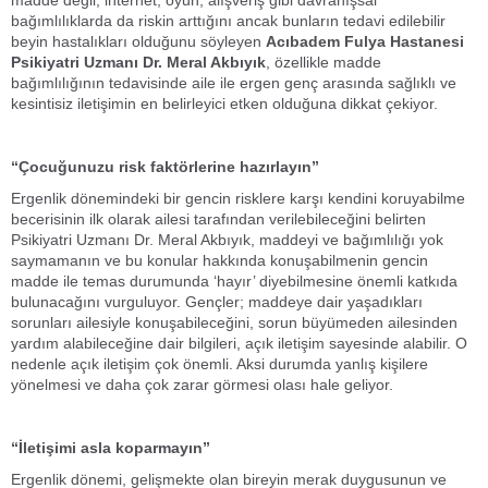
madde değil, internet, oyun, alışveriş gibi davranışsal
bağımlılıklarda da riskin arttığını ancak bunların tedavi edilebilir
beyin hastalıkları olduğunu söyleyen
Acıbadem Fulya Hastanesi
Psikiyatri Uzmanı Dr. Meral Akbıyık
, özellikle madde
bağımlılığının tedavisinde aile ile ergen genç arasında sağlıklı ve
kesintisiz iletişimin en belirleyici etken olduğuna dikkat çekiyor.
“Çocuğunuzu risk faktörlerine hazırlayın”
Ergenlik dönemindeki bir gencin risklere karşı kendini koruyabilme
becerisinin ilk olarak ailesi tarafından verilebileceğini belirten
Psi
kiyatri Uzmanı Dr. Meral Akbıyık, maddeyi ve bağımlılığı yok
saymamanın ve bu konular hakkında konuşabilmenin gencin
madde ile temas durumunda ‘hayır’ diyebilmesine önemli katkıda
bulunacağını vurguluyor. Gençler; maddeye dair yaşadıkları
sorunları ailesiyle konuşabileceğini, sorun büyümeden ailesinden
yardım alabileceğine dair bilgileri, açık iletişim sayesinde alabilir. O
nedenle açık iletişim çok önemli. Aksi durumda yanlış kişilere
yönelmesi ve daha çok zarar görmesi olası hale geliyor.
“İletişimi asla koparmayın”
Ergenlik dönemi, gelişmekte olan bireyin merak duygusunun ve