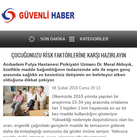
SON DAKİKA
KATEGORİLER
ÇOCUĞUNUZU RİSK FAKTÖRLERİNE KARŞI HAZIRLAYIN
Acıbadem Fulya Hastanesi Psikiyatri Uzmanı Dr. Meral Akbıyık,
özellikle madde bağımlılığının tedavisinde aile ile ergen genç
arasında sağlıklı ve kesintisiz iletişimin en belirleyici etken
olduğuna dikkat çekiyor.
08 Şubat 2019 Cuma 20:13
Ülkemizde 2018 yılında yapılan bir
araştırma 15-34 yaş arasında ortalama
her 3 kişiden 1’inin hayatında en az bir
kez madde kullandığını gösteriyor.
Yüksekliği nedeniyle düşündürücü olan bu
oran, ergenlik çağındaki gençlerin madde ile temasının giderek
daha da kolaylaştığı sonucunu da gözler önüne seriyor. Yalnızca