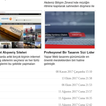
Akdeniz Bilişim Zirvesi’nde müziğin
ritmine kapılarak sahneden düşmesi ile
ülke çapında geniş bir yankı bulan
insansı robot Mini Ada’ya “geçmiş
olsun” ziyaretinde bulundular...
t Alışveriş Siteleri
Profesyonel Bir Tasarım Sizi Lider
arda artık birçok kişinin internet
Yapar Web tasarımı günümüzde en
iş sitelerini seçmesi ve her türlü
önemli mesleklerden biri haline
işlerini bu şekilde yapmaları
gelmiştir.
n ne kadar önemli olduğunu
koymaktadır.
08 Kasım 2017 Çarşamba 15:10
13 Ekim 2017 Cuma 21:58
06 Ekim 2017 Cuma 21:53
11 Ağustos 2017 Cuma 23:57
11 Ağustos 2017 Cuma 16:35
11 Ağustos 2017 Cuma 12:42