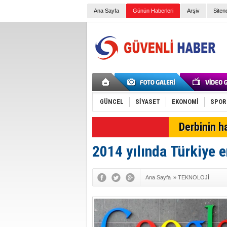
Ana Sayfa
Günün Haberleri
Arşiv
Siten
GÜNCEL
SİYASET
EKONOMİ
SPOR
SON DAKİKA
Derbinin h
2014 yılında Türkiye e
Ana Sayfa
»
TEKNOLOJİ