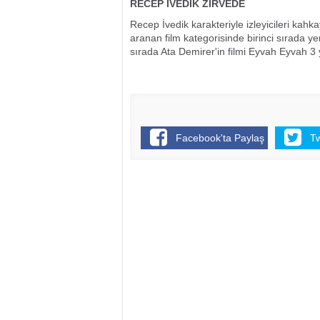
RECEP İVEDİK ZİRVEDE
Recep İvedik karakteriyle izleyicileri k
aranan film kategorisinde birinci sırada 
sırada Ata Demirer'in filmi Eyvah Eyvah 3 y
Facebook'ta Paylaş
T