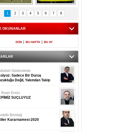
Fenerbahçe 
Futbolun adresi beş 
oluntari 3 golle 
ülke...
1
2
3
4
5
6
7
8
geçti
K OKUNANLAR
|
|
DÜN
BU HAFTA
BU AY
ZARLAR
dullah Güdendede
olyoz: Sadece Bir Duruş
zukluğu Değil, Yakından Takip
rekir
i İhsan Ersöz
EPİMİZ SUÇLUYUZ
stafa Bozdağ
liler Kararnamesi-2020