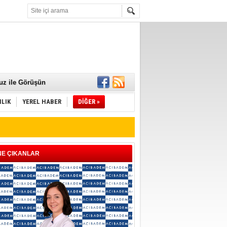
 Mamaları Teslim
uz ile Görüşün
ILIK
YEREL HABER
DİĞER »
NE ÇIKANLAR
ld"