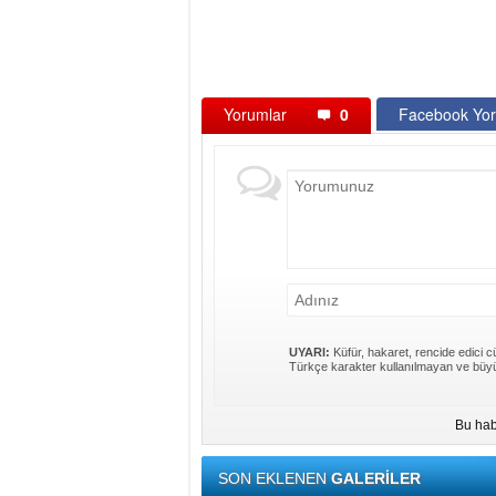
Yorumlar
0
Facebook Yor
UYARI:
Küfür, hakaret, rencide edici cü
Türkçe karakter kullanılmayan ve büyü
Bu hab
SON EKLENEN
GALERİLER