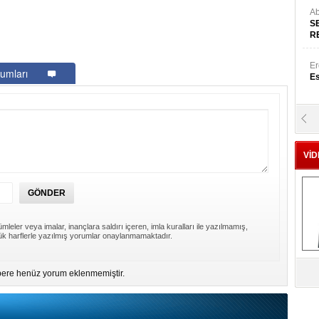
Ab
S
R
Er
umları
Es
Yr
E
VİD
Hü
Za
mleler veya imalar, inançlara saldırı içeren, imla kuralları ile yazılmamış,
k harflerle yazılmış yorumlar onaylanmamaktadır.
Al
s
ere henüz yorum eklenmemiştir.