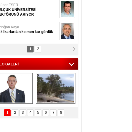
ütter ESER
ELÇUK ÜNİVERSİTESİ
EKTÖRÜNÜ ARIYOR
doğan Kaya
ki karlardan kısmen kar gördük
1
2
d.Doç.Dr. İbrahim BAYKAN
kmek yemeyin
EO GALERİ
seyin Gök
man ve İnsan
i Koç'tan  Lefter 
Ağaçlar 5 Saniyede 
ezonunda herkesi 
Kayboldu! 
1
2
3
4
5
6
7
8
yeniden saygıya 
SubhanAllah!
davet!