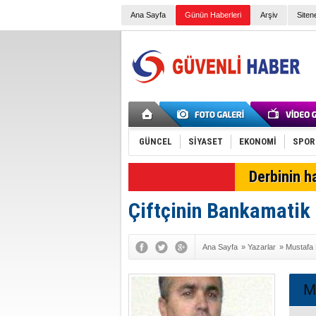
Ana Sayfa
Günün Haberleri
Arşiv
Siten
GÜNCEL
SİYASET
EKONOMİ
SPOR
SON DAKİKA
Derbinin h
Çiftçinin Bankamatik 
Ana Sayfa
»
Yazarlar
»
Mustafa
M