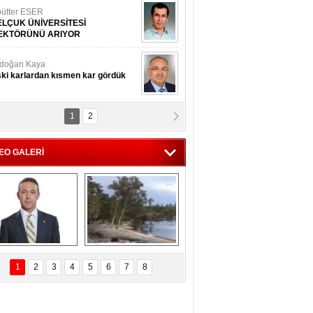
ütter ESER
ELÇUK ÜNİVERSİTESİ
EKTÖRÜNÜ ARIYOR
doğan Kaya
ki karlardan kısmen kar gördük
1
2
d.Doç.Dr. İbrahim BAYKAN
kmek yemeyin
EO GALERİ
seyin Gök
man ve İnsan
i Koç'tan  Lefter 
Ağaçlar 5 Saniyede 
ezonunda herkesi 
Kayboldu! 
1
2
3
4
5
6
7
8
yeniden saygıya 
SubhanAllah!
davet!