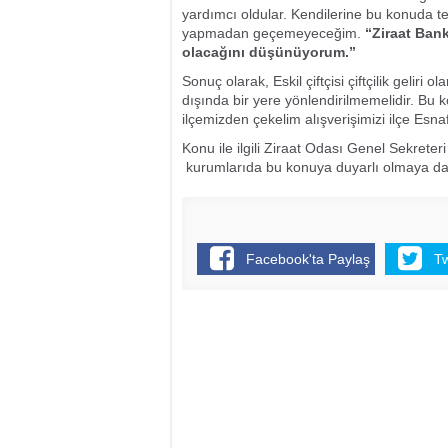
yardımcı oldular. Kendilerine bu konuda teş
yapmadan geçemeyeceğim.
“Ziraat Bank
olacağını düşünüyorum.”
Sonuç olarak, Eskil çiftçisi çiftçilik geliri o
dışında bir yere yönlendirilmemelidir. Bu k
ilçemizden çekelim alışverişimizi ilçe Esn
Konu ile ilgili Ziraat Odası Genel Sekrete
kurumlarıda bu konuya duyarlı olmaya da
Facebook'ta Paylaş
T