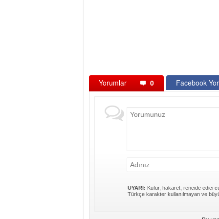
Yorumlar
0
Facebook Yor
UYARI:
Küfür, hakaret, rencide edici cü
Türkçe karakter kullanılmayan ve büyü