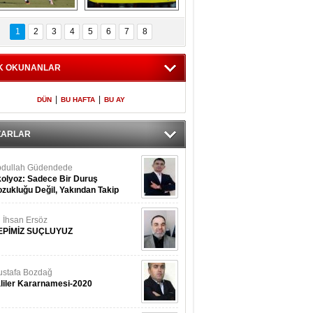
Fenerbahçe 
Futbolun adresi beş 
oluntari 3 golle 
ülke...
1
2
3
4
5
6
7
8
geçti
K OKUNANLAR
|
|
DÜN
BU HAFTA
BU AY
ZARLAR
dullah Güdendede
olyoz: Sadece Bir Duruş
zukluğu Değil, Yakından Takip
rekir
i İhsan Ersöz
EPİMİZ SUÇLUYUZ
stafa Bozdağ
liler Kararnamesi-2020