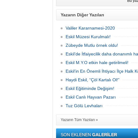
Bu yaz
Yazarın Diğer Yazıları
Valiler Kararnamesi-2020
Eskil Müzesi Kurulmalı!
Zübeyde Mutlu örnek oldu!
Eskil’de İtfaiyecilik daha donanımlı hal
Eskil M.Y.O etkin hale getirilmeli!
Eskil’in En Önemli İhtiyacı İlçe Halk 
Haydi Eskil, “Çöl Kartalı Ol!”
Eskil Eğitiminde Değişim!
Eskil Canlı Hayvan Pazarı
Tuz Gölü Levhaları
Yazarın Tüm Yazıları »
SON EKLENEN
GALERİLER