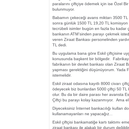
paralarını çiftçiye ödemek için ise Özel Bi
bulunmuyor.
Babamın çekeceği avans miktarı 3500 TL ci
sonra günlük 1500 TL 19,20 TL komisyon 
tecrübeli isimler bugün en fazla bu kadar 
bankanın ATM’sinden parayı çekmek isted
veren Ziraat Bankası personelinden yardım
TL dedi.
Bu uygulama bana göre Eskil çiftçisine uy
konusunda başkent bir bölgedir. Fabrikaya
fabrikanın bir devlet bankası olan Ziraat 
yapması gerektiğini düşünüyorum. Yada Fa
istemelidir.
Eskil ziraat odasına kayıtlı 8000 civarı çi
ödeyecek biz bunlardan 5000 çiftçi 50 TL 
olur. Bu da bir daire parası her avansta Eski
Çiftçi bu parayı kolay kazanmıyor. Ama el
Diyeceksiniz İnternet bankacılığı kullan do
kullanamayanları ne yapacağız...
Eskil çiftçisi bankamatiğe kartı taktımı e
ziraat bankası ile alakalı bir durum değil