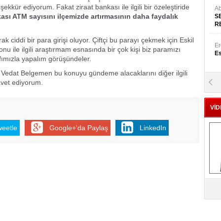
ekkür ediyorum. Fakat ziraat bankası ile ilgili bir özeleştiride
Ab
ası ATM sayısını ilçemizde artırmasının daha faydalık
S
R
larak ciddi bir para girişi oluyor. Çiftçi bu parayı çekmek için Eskil
Er
onu ile ilgili araştırmam esnasında bir çok kişi biz paramızı
Es
afımızla yapalım görüşündeler.
ri Vedat Belgemen bu konuyu gündeme alacaklarını diğer ilgili
vet ediyorum.
Yr
E
VİD
Hü
weetle
Google+'da Paylaş
LinkedIn
Za
Al
s