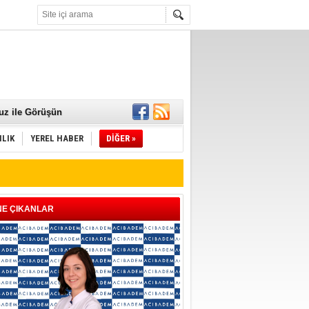
 Mamaları Teslim
uz ile Görüşün
ILIK
YEREL HABER
DİĞER »
NE ÇIKANLAR
ld"