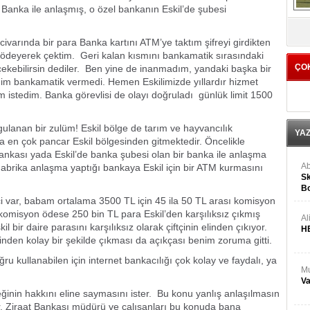
r Banka ile anlaşmış, o özel bankanın Eskil’de şubesi
V
varında bir para Banka kartını ATM’ye taktım şifreyi girdikten
ödeyerek çektim. Geri kalan kısmını bankamatik sırasındaki
ÇO
çekebilirsin dediler. Ben yine de inanmadım, yandaki başka bir
im bankamatik vermedi. Hemen Eskilimizde yıllardır hizmet
 istedim. Banka görevlisi de olayı doğruladı günlük limit 1500
gulanan bir zulüm! Eskil bölge de tarım ve hayvancılık
YA
 en çok pancar Eskil bölgesinden gitmektedir. Öncelikle
Bankası yada Eskil’de banka şubesi olan bir banka ile anlaşma
Ab
brika anlaşma yaptığı bankaya Eskil için bir ATM kurmasını
Sk
Bo
Ge
ftçi var, babam ortalama 3500 TL için 45 ila 50 TL arası komisyon
komisyon ödese 250 bin TL para Eskil’den karşılıksız çıkmış
Al
l bir daire parasını karşılıksız olarak çiftçinin elinden çıkıyor.
H
inden kolay bir şekilde çıkması da açıkçası benim zoruma gitti.
ğru kullanabilen için internet bankacılığı çok kolay ve faydalı, ya
Mu
Va
meğinin hakkını eline saymasını ister. Bu konu yanlış anlaşılmasın
dir. Ziraat Bankası müdürü ve çalışanları bu konuda bana