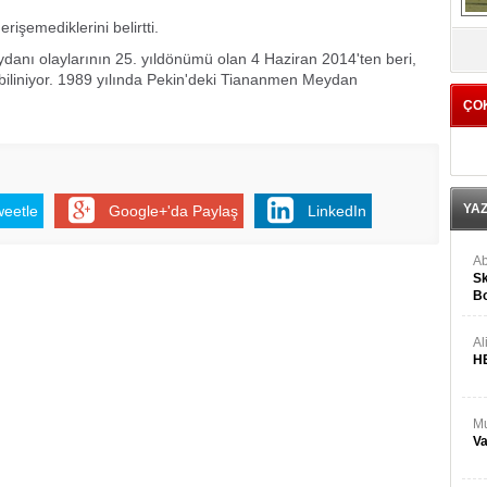
rişemediklerini belirtti.
V
danı olaylarının 25. yıldönümü olan 4 Haziran 2014'ten beri,
 biliniyor. 1989 yılında Pekin'deki Tiananmen Meydan
ÇO
YA
weetle
Google+'da Paylaş
LinkedIn
Ab
Sk
Bo
Ge
Al
H
Mu
Va