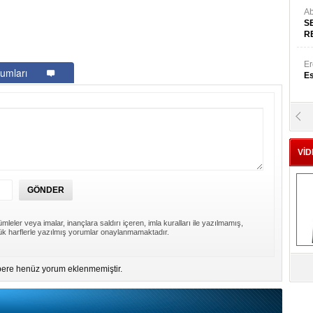
Ab
S
R
Er
umları
Es
Yr
E
VİD
Hü
Za
mleler veya imalar, inançlara saldırı içeren, imla kuralları ile yazılmamış,
k harflerle yazılmış yorumlar onaylanmamaktadır.
Al
s
ere henüz yorum eklenmemiştir.