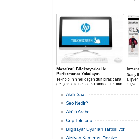
Masaüstü Bilgisayarlar İle
İnterne
Performansı Yakalayın
Son yıll
Teknolojinin her geçen gün biraz daha
alışver
gelişmesi ile birlikte bu alanda sunulan
alışver
seçenekler de artış gösterir hale geldi.
konunu
ortaya 
Akıllı Saat
Seo Nedir?
Akülü Araba
Cep Telefonu
Bilgisayar Oyunları Tartışılıyor
Aksiyon Kamerası Tavsiye