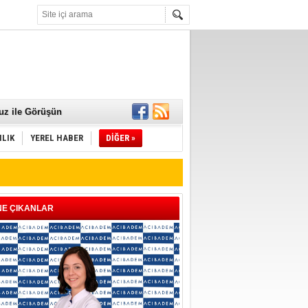
 Mamaları Teslim
uz ile Görüşün
ILIK
YEREL HABER
DİĞER »
NE ÇIKANLAR
ld"