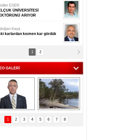
ütter ESER
ELÇUK ÜNİVERSİTESİ
EKTÖRÜNÜ ARIYOR
doğan Kaya
ki karlardan kısmen kar gördük
1
2
d.Doç.Dr. İbrahim BAYKAN
kmek yemeyin
EO GALERİ
seyin Gök
man ve İnsan
i Koç'tan  Lefter 
Ağaçlar 5 Saniyede 
ezonunda herkesi 
Kayboldu! 
1
2
3
4
5
6
7
8
yeniden saygıya 
SubhanAllah!
davet!