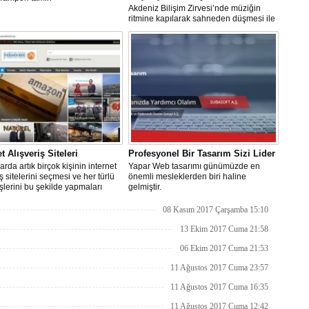
Akdeniz Bilişim Zirvesi’nde müziğin
ritmine kapılarak sahneden düşmesi ile
ülke çapında geniş bir yankı bulan
insansı robot Mini Ada’ya “geçmiş
olsun” ziyaretinde bulundular...
t Alışveriş Siteleri
Profesyonel Bir Tasarım Sizi Lider
arda artık birçok kişinin internet
Yapar Web tasarımı günümüzde en
iş sitelerini seçmesi ve her türlü
önemli mesleklerden biri haline
işlerini bu şekilde yapmaları
gelmiştir.
n ne kadar önemli olduğunu
koymaktadır.
08 Kasım 2017 Çarşamba 15:10
13 Ekim 2017 Cuma 21:58
06 Ekim 2017 Cuma 21:53
11 Ağustos 2017 Cuma 23:57
11 Ağustos 2017 Cuma 16:35
11 Ağustos 2017 Cuma 12:42