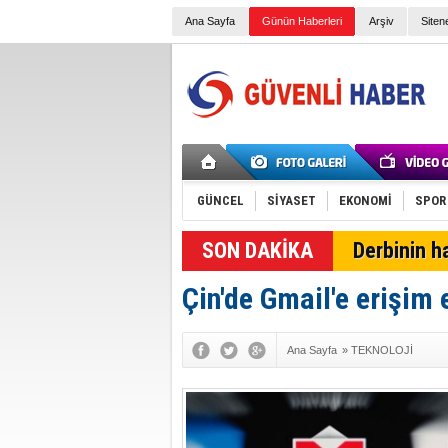
Ana Sayfa
Günün Haberleri
Arşiv
Siten
GÜNCEL
SİYASET
EKONOMİ
SPOR
Derbinin h
Çin'de Gmail'e erişim 
Ana Sayfa
»
TEKNOLOJİ