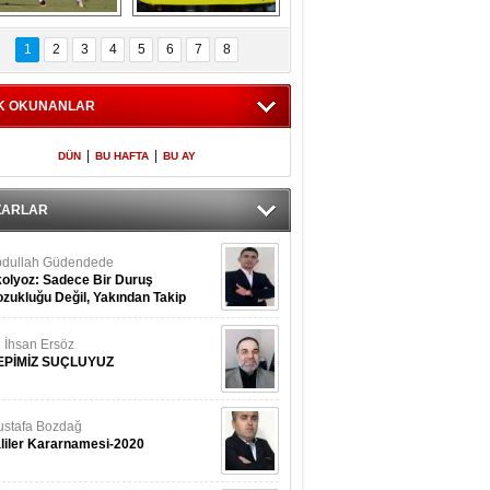
Fenerbahçe 
Futbolun adresi beş 
oluntari 3 golle 
ülke...
1
2
3
4
5
6
7
8
geçti
K OKUNANLAR
|
|
DÜN
BU HAFTA
BU AY
ZARLAR
dullah Güdendede
olyoz: Sadece Bir Duruş
zukluğu Değil, Yakından Takip
rekir
i İhsan Ersöz
EPİMİZ SUÇLUYUZ
stafa Bozdağ
liler Kararnamesi-2020