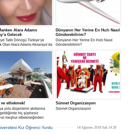
Manken Alara Adams
Dünyanın Her Yerine En Hızlı Nasıl
y’a Gelecek
Gönderebilirim?
d Tatili Dönüşü Türkiye’ye
Dünyanın Her Yerine En Hızlı Nasıl
k Olan Alara Adams Aksaraya’da
Gönderebilirim?
cak
ve etliekmek!
Sünnet Organizasyon
a yolu düşenlerin akıllarına
Sünnet Organizasyon
geldiğinde hiç şüphesiz
nın meşhur etliekmeğinden
steyeceklerdir.
niversitesi Kız Öğrenci Yurdu
14 Ağustos 2018 Salı 14:28