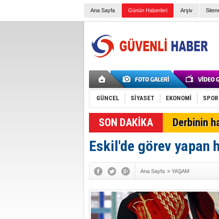
Ana Sayfa
Günün Haberleri
Arşiv
Siten
GÜNCEL
SİYASET
EKONOMİ
SPOR
SON DAKİKA
Derbinin h
Eskil'de görev yapan 
Ana Sayfa
»
YAŞAM