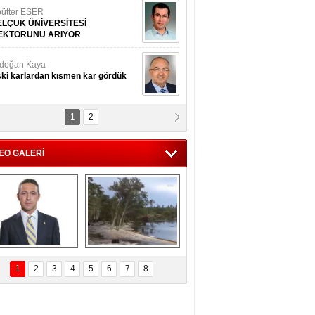
ütter ESER
ELÇUK ÜNİVERSİTESİ
EKTÖRÜNÜ ARIYOR
doğan Kaya
ki karlardan kısmen kar gördük
1
2
d.Doç.Dr. İbrahim BAYKAN
kmek yemeyin
EO GALERİ
seyin Gök
man ve İnsan
i Koç'tan  Lefter 
Ağaçlar 5 Saniyede 
ezonunda herkesi 
Kayboldu! 
1
2
3
4
5
6
7
8
yeniden saygıya 
SubhanAllah!
davet!