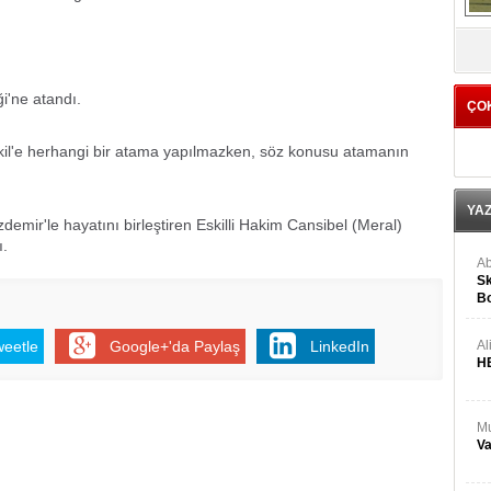
V
'ne atandı.
ÇO
kil'e herhangi bir atama yapılmazken, söz konusu atamanın
YA
mir'le hayatını birleştiren Eskilli Hakim Cansibel (Meral)
ı.
Ab
Sk
Bo
Ge
weetle
Google+'da Paylaş
LinkedIn
Al
H
Mu
Va