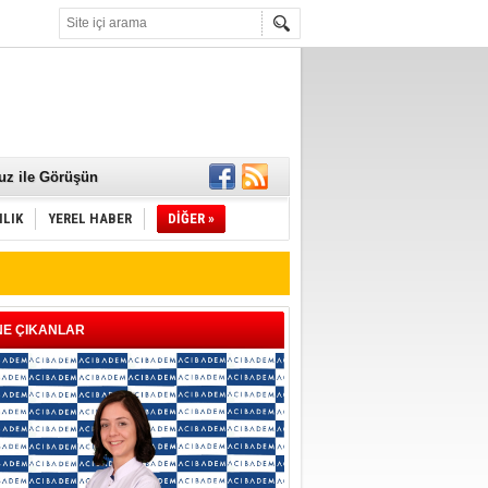
 Mamaları Teslim
uz ile Görüşün
ILIK
YEREL HABER
DİĞER »
NE ÇIKANLAR
ld"