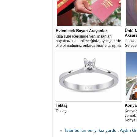
Evlenecek Bayan Arayanlar
Ünlü 
Aksara
Kısa süre içerisinde yeni insanları
hayatınıza katabileceğiniz, aynı şehirde
Holwooy
bile olmadığınız onlarca kişiyle tanışma
Gelece
olanağına sahip olduğunuz internet
Uğraya
sitesini kullanmanız yeterlidir.
Tektaş
Konya 
Tektaş
Konya’y
yemek 
Konya’
yemek i
İstanbul'un en iyi kız yurdu : Aydın Ü