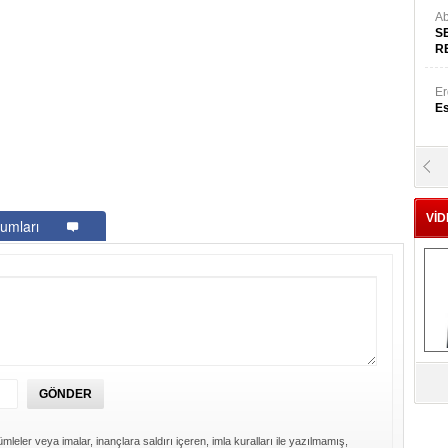
Ab
S
R
Er
Es
Yr
E
VİD
umları
Hü
Za
Al
s
mleler veya imalar, inançlara saldırı içeren, imla kuralları ile yazılmamış,