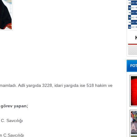
FOT
amamladı. Adli yargıda 3228, idari yargıda ise 518 hakim ve
e görev yapan;
Ba
C. Savcılığı
 C.Savcılığı