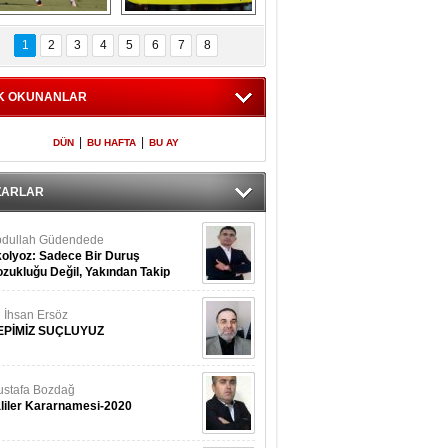
Fenerbahçe 
Futbolun adresi beş 
oluntari 3 golle 
ülke...
1
2
3
4
5
6
7
8
geçti
K OKUNANLAR
|
|
DÜN
BU HAFTA
BU AY
ZARLAR
dullah Güdendede
olyoz: Sadece Bir Duruş
zukluğu Değil, Yakından Takip
rekir
i İhsan Ersöz
EPİMİZ SUÇLUYUZ
stafa Bozdağ
liler Kararnamesi-2020