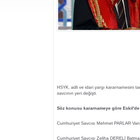
HSYK, adli ve idari yargı kararnamesini t
savcının yeri değişti.
Söz konusu kararnameye göre Eskil'd
Cumhuriyet Savcısı Mehmet PARLAR Van 
Cumhuriyet Savcısı Zeliha DERELİ Batman