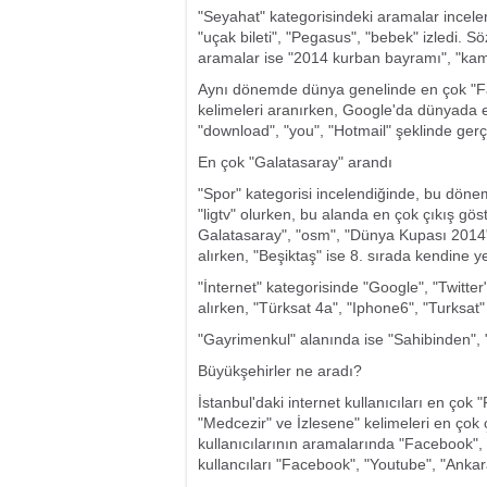
"Seyahat" kategorisindeki aramalar incelen
"uçak bileti", "Pegasus", "bebek" izledi.
aramalar ise "2014 kurban bayramı", "kamilk
Aynı dönemde dünya genelinde en çok "Face
kelimeleri aranırken, Google'da dünyada 
"download", "you", "Hotmail" şeklinde gerç
En çok "Galatasaray" arandı
"Spor" kategorisi incelendiğinde, bu dönem
"ligtv" olurken, bu alanda en çok çıkış g
Galatasaray", "osm", "Dünya Kupası 2014"
alırken, "Beşiktaş" ise 8. sırada kendine y
"İnternet" kategorisinde "Google", "Twitter
alırken, "Türksat 4a", "Iphone6", "Turksat
"Gayrimenkul" alanında ise "Sahibinden", "
Büyükşehirler ne aradı?
İstanbul'daki internet kullanıcıları en ço
"Medcezir" ve İzlesene" kelimeleri en çok çı
kullanıcılarının aramalarında "Facebook", 
kullancıları "Facebook", "Youtube", "Ankara