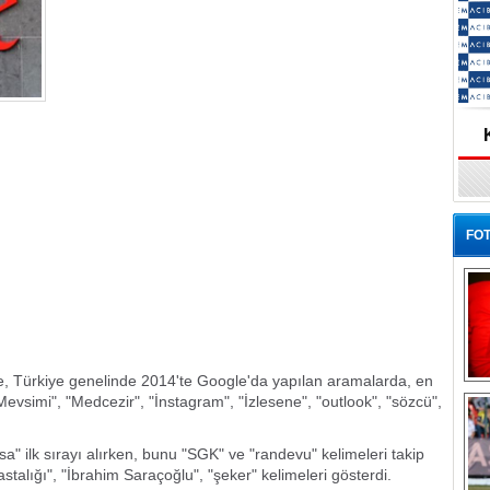
FOT
re, Türkiye genelinde 2014'te Google'da yapılan aramalarda, en
Ba
Mevsimi", "Medcezir", "İnstagram", "İzlesene", "outlook", "sözcü",
a" ilk sırayı alırken, bunu "SGK" ve "randevu" kelimeleri takip
astalığı", "İbrahim Saraçoğlu", "şeker" kelimeleri gösterdi.