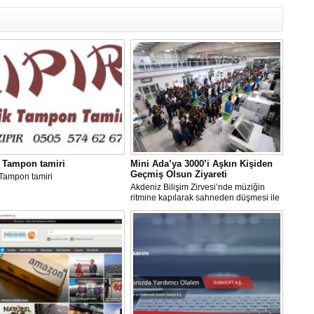
 Tampon tamiri
Mini Ada’ya 3000’i Aşkın Kişiden
Geçmiş Olsun Ziyareti
Tampon tamiri
Akdeniz Bilişim Zirvesi’nde müziğin
ritmine kapılarak sahneden düşmesi ile
ülke çapında geniş bir yankı bulan
insansı robot Mini Ada’ya “geçmiş
olsun” ziyaretinde bulundular...