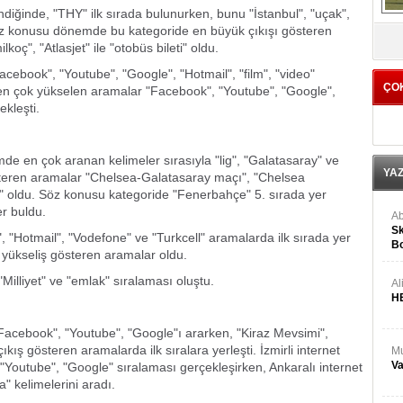
diğinde, "THY" ilk sırada bulunurken, bunu "İstanbul", "uçak",
 Söz konusu dönemde bu kategoride en büyük çıkışı gösteren
V
oç", "Atlasjet" ile "otobüs bileti" oldu.
book", "Youtube", "Google", "Hotmail", "film", "video"
ÇO
en çok yükselen aramalar "Facebook", "Youtube", "Google",
ekleşti.
de en çok aranan kelimeler sırasıyla "lig", "Galatasaray" ve
YA
österen aramalar "Chelsea-Galatasaray maçı", "Chelsea
 oldu. Söz konusu kategoride "Fenerbahçe" 5. sırada yer
er buldu.
Ab
Sk
", "Hotmail", "Vodefone" ve "Turkcell" aramalarda ilk sırada yer
Bo
" yükseliş gösteren aramalar oldu.
Ge
Milliyet" ve "emlak" sıralaması oluştu.
Al
H
k "Facebook", "Youtube", "Google"ı ararken, "Kiraz Mevsimi",
kış gösteren aramalarda ilk sıralara yerleşti. İzmirli internet
Mu
Va
"Youtube", "Google" sıralaması gerçekleşirken, Ankaralı internet
" kelimelerini aradı.