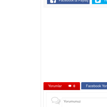
Facebook'ta Paylaş
T
Yorumlar
0
Facebook Yor