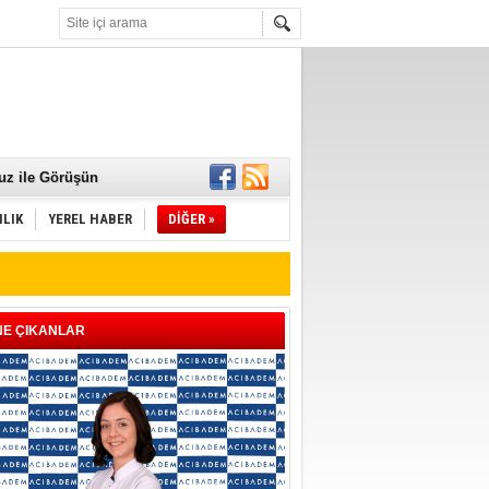
 Mamaları Teslim
uz ile Görüşün
ILIK
YEREL HABER
DİĞER »
NE ÇIKANLAR
ld"