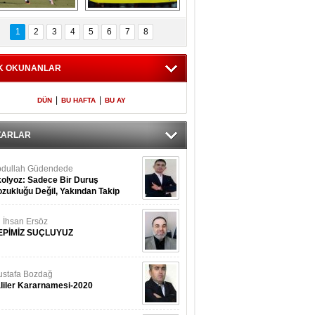
Fenerbahçe 
Futbolun adresi beş 
oluntari 3 golle 
ülke...
1
2
3
4
5
6
7
8
geçti
K OKUNANLAR
|
|
DÜN
BU HAFTA
BU AY
ZARLAR
dullah Güdendede
olyoz: Sadece Bir Duruş
zukluğu Değil, Yakından Takip
rekir
i İhsan Ersöz
EPİMİZ SUÇLUYUZ
stafa Bozdağ
liler Kararnamesi-2020