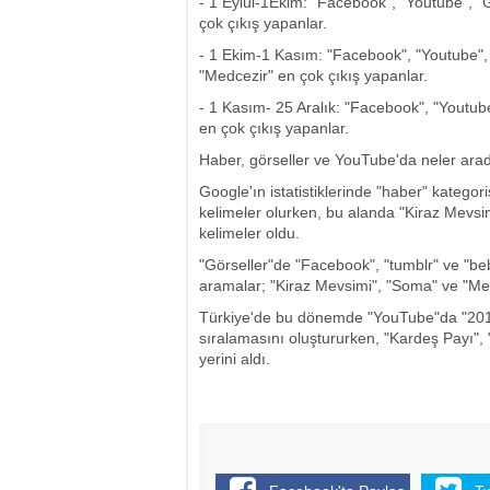
- 1 Eylül-1Ekim: "Facebook", "Youtube", "G
çok çıkış yapanlar.
- 1 Ekim-1 Kasım: "Facebook", "Youtube", 
"Medcezir" en çok çıkış yapanlar.
- 1 Kasım- 25 Aralık: "Facebook", "Youtube"
en çok çıkış yapanlar.
Haber, görseller ve YouTube'da neler ara
Google'ın istatistiklerinde "haber" kateg
kelimeler olurken, bu alanda "Kiraz Mevsi
kelimeler oldu.
"Görseller"de "Facebook", "tumblr" ve "beb
aramalar; "Kiraz Mevsimi", "Soma" ve "Med
Türkiye'de bu dönemde "YouTube"da "2014
sıralamasını oluştururken, "Kardeş Payı", "
yerini aldı.