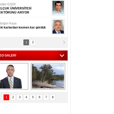
ütter ESER
ELÇUK ÜNİVERSİTESİ
EKTÖRÜNÜ ARIYOR
doğan Kaya
ki karlardan kısmen kar gördük
1
2
d.Doç.Dr. İbrahim BAYKAN
kmek yemeyin
EO GALERİ
seyin Gök
man ve İnsan
i Koç'tan  Lefter 
Ağaçlar 5 Saniyede 
ezonunda herkesi 
Kayboldu! 
1
2
3
4
5
6
7
8
yeniden saygıya 
SubhanAllah!
davet!