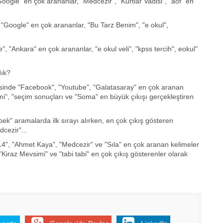
oogle" en çok arananlar, "Medcezir", "Kurtlar Vadisi", "aöf" en
"Google" en çok arananlar, "Bu Tarz Benim", "e okul",
, "Ankara" en çok arananlar, "e okul veli", "kpss tercih", eokul"
dık?
orisinde "Facebook", "Youtube", "Galatasaray" en çok aranan
mi", "seçim sonuçları ve "Soma" en büyük çıkışı gerçekleştiren
ek" aramalarda ilk sırayı alırken, en çok çıkış gösteren
cezir"...
", "Ahmet Kaya", "Medcezir" ve "Sıla" en çok aranan kelimeler
Kiraz Mevsimi" ve "tabi tabi" en çok çıkış gösterenler olarak