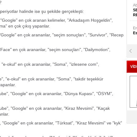
?
Ab
S
riyotlar halinde ise şu şekilde gerçekleşti:
R
 "Google" en çok aranan kelimeler, "Arkadaşım Hoşgeldin",
ma" en çok çıkış yapanlar.
Er
Es
"Google" en çok arananlar, "seçim sonuçları", "Survivor", "Recep
Face" en çok arananlar, "seçim sonuçları", "Dailymotion",
Yr
E
 "e-okul" en çok arananlar, "Soma", "izlesene com",
VİD
Hü
", "e-okul" en çok arananlar, "Soma", "takdir teşekkür
Za
yapanlar.
ube", "Google" en çok arananlar, "Dünya Kupası", "ÖSYM",
be", "Google" en çok arananlar, "Kiraz Mevsimi", "Kaçak
Al
nlar.
s
 "Google" en çok arananlar, "Türksat", "Kiraz Mevsimi" ve "kyk"