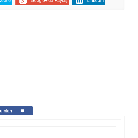
weetle
Google+'da Paylaş
LinkedIn
umları