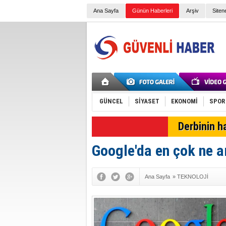
Ana Sayfa
Günün Haberleri
Arşiv
Siten
GÜNCEL
SİYASET
EKONOMİ
SPOR
Derbinin h
Google'da en çok ne a
Ana Sayfa
»
TEKNOLOJİ