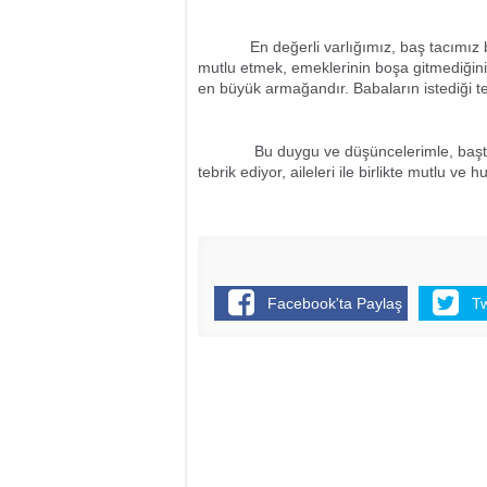
En değerli varlığımız, baş tacımız babal
mutlu etmek, emeklerinin boşa gitmediğini
en büyük armağandır. Babaların istediği t
Bu duygu ve düşüncelerimle, başta şeh
tebrik ediyor, aileleri ile birlikte mutlu ve 
Facebook'ta Paylaş
T