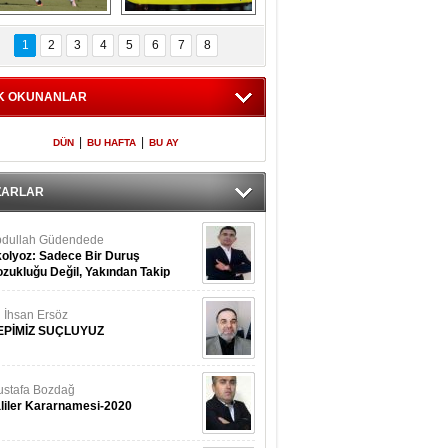
Fenerbahçe 
Futbolun adresi beş 
oluntari 3 golle 
ülke...
1
2
3
4
5
6
7
8
geçti
K OKUNANLAR
|
|
DÜN
BU HAFTA
BU AY
ZARLAR
dullah Güdendede
olyoz: Sadece Bir Duruş
zukluğu Değil, Yakından Takip
rekir
i İhsan Ersöz
EPİMİZ SUÇLUYUZ
stafa Bozdağ
liler Kararnamesi-2020