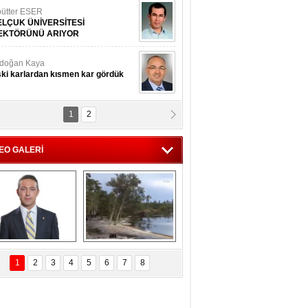
ütter ESER
ELÇUK ÜNİVERSİTESİ
EKTÖRÜNÜ ARIYOR
doğan Kaya
ki karlardan kısmen kar gördük
1
2
d.Doç.Dr. İbrahim BAYKAN
kmek yemeyin
EO GALERİ
seyin Gök
man ve İnsan
i Koç'tan  Lefter 
Ağaçlar 5 Saniyede 
ezonunda herkesi 
Kayboldu! 
1
2
3
4
5
6
7
8
yeniden saygıya 
SubhanAllah!
davet!