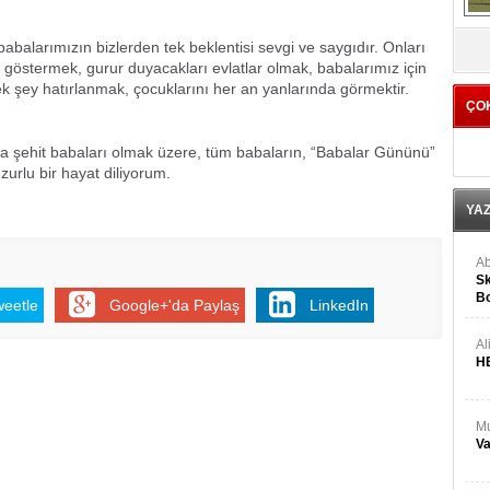
V
arımızın bizlerden tek beklentisi sevgi ve saygıdır. Onları
 göstermek, gurur duyacakları evlatlar olmak, babalarımız için
ek şey hatırlanmak, çocuklarını her an yanlarında görmektir.
ÇO
it babaları olmak üzere, tüm babaların, “Babalar Gününü”
huzurlu bir hayat diliyorum.
YA
Ab
Sk
Bo
weetle
Google+'da Paylaş
LinkedIn
Ge
Al
H
Mu
Va