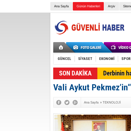
Ana Sayfa
Günün Haberleri
Arşiv
Siten
GÜNCEL
SİYASET
EKONOMİ
SPOR
SON DAKİKA
Derbinin h
Vali Aykut Pekmez’in
Ana Sayfa
»
TEKNOLOJİ