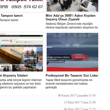
 Tampon tamiri
Mini Ada’ya 3000’i Aşkın Kişiden
Geçmiş Olsun Ziyareti
Tampon tamiri
Akdeniz Bilişim Zirvesi’nde müziğin
ritmine kapılarak sahneden düşmesi ile
ülke çapında geniş bir yankı bulan
insansı robot Mini Ada’ya “geçmiş
olsun” ziyaretinde bulundular...
t Alışveriş Siteleri
Profesyonel Bir Tasarım Sizi Lider
arda artık birçok kişinin internet
Yapar Web tasarımı günümüzde en
iş sitelerini seçmesi ve her türlü
önemli mesleklerden biri haline
işlerini bu şekilde yapmaları
gelmiştir.
n ne kadar önemli olduğunu
koymaktadır.
08 Kasım 2017 Çarşamba 15:10
13 Ekim 2017 Cuma 21:58
06 Ekim 2017 Cuma 21:53