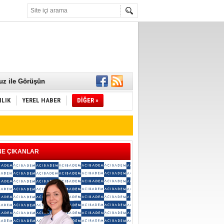
 Mamaları Teslim
uz ile Görüşün
ILIK
YEREL HABER
DİĞER »
NE ÇIKANLAR
ld"