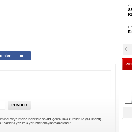
Ab
S
R
Er
Es
Yr
E
umları
VİD
Hü
Za
Al
s
mleler veya imalar, inançlara saldırı içeren, imla kuralları ile yazılmamış,
k harflerle yazılmış yorumlar onaylanmamaktadır.