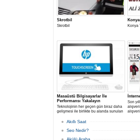
Skrotbil
Konya
Skrotbil
Konya 
Masaüstü Bilgisayarlar İle
İnterne
Performansı Yakalayın
Son yıll
Teknolojinin her geçen gün biraz daha
alışver
gelişmesi ile birlikte bu alanda sunulan
alışver
seçenekler de artış gösterir hale geldi.
konunu
ortaya 
Akıllı Saat
Seo Nedir?
Akülü Araba