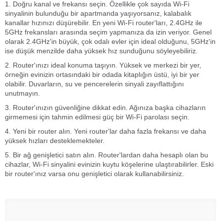
1. Doğru kanal ve frekansı seçin. Özellikle çok sayıda Wi-Fi
sinyalinin bulunduğu bir apartmanda yaşıyorsanız, kalabalık
kanallar hızınızı düşürebilir. En yeni Wi-Fi router'ları, 2.4GHz ile
5GHz frekansları arasında seçim yapmanıza da izin veriyor. Genel
olarak 2.4GHz'in büyük, çok odalı evler için ideal olduğunu, 5GHz'in
ise düşük menzilde daha yüksek hız sunduğunu söyleyebiliriz.
2. Router'ınızı ideal konuma taşıyın. Yüksek ve merkezi bir yer,
örneğin evinizin ortasındaki bir odada kitaplığın üstü, iyi bir yer
olabilir. Duvarların, su ve pencerelerin sinyali zayıflattığını
unutmayın.
3. Router'ınızın güvenliğine dikkat edin. Ağınıza başka cihazların
girmemesi için tahmin edilmesi güç bir Wi-Fi parolası seçin.
4. Yeni bir router alın. Yeni router'lar daha fazla frekansı ve daha
yüksek hızları desteklemekteler.
5. Bir ağ genişletici satın alın. Router'lardan daha hesaplı olan bu
cihazlar, Wi-Fi sinyalini evinizin kuytu köşelerine ulaştırabilirler. Eski
bir router'ınız varsa onu genişletici olarak kullanabilirsiniz.