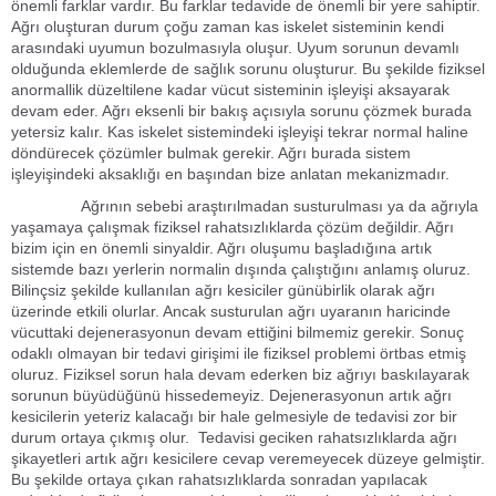
önemli farklar vardır. Bu farklar tedavide de önemli bir yere sahiptir.
Ağrı oluşturan durum çoğu zaman kas iskelet sisteminin kendi
arasındaki uyumun bozulmasıyla oluşur. Uyum sorunun devamlı
olduğunda eklemlerde de sağlık sorunu oluşturur. Bu şekilde fiziksel
anormallik düzeltilene kadar vücut sisteminin işleyişi aksayarak
devam eder. Ağrı eksenli bir bakış açısıyla sorunu çözmek burada
yetersiz kalır. Kas iskelet sistemindeki işleyişi tekrar normal haline
döndürecek çözümler bulmak gerekir. Ağrı burada sistem
işleyişindeki aksaklığı en başından bize anlatan mekanizmadır.
Ağrının sebebi araştırılmadan susturulması ya da ağrıyla
yaşamaya çalışmak fiziksel rahatsızlıklarda çözüm değildir. Ağrı
bizim için en önemli sinyaldir. Ağrı oluşumu başladığına artık
sistemde bazı yerlerin normalin dışında çalıştığını anlamış oluruz.
Bilinçsiz şekilde kullanılan ağrı kesiciler günübirlik olarak ağrı
üzerinde etkili olurlar. Ancak susturulan ağrı uyaranın haricinde
vücuttaki dejenerasyonun devam ettiğini bilmemiz gerekir. Sonuç
odaklı olmayan bir tedavi girişimi ile fiziksel problemi örtbas etmiş
oluruz. Fiziksel sorun hala devam ederken biz ağrıyı baskılayarak
sorunun büyüdüğünü hissedemeyiz. Dejenerasyonun artık ağrı
kesicilerin yeteriz kalacağı bir hale gelmesiyle de tedavisi zor bir
durum ortaya çıkmış olur. Tedavisi geciken rahatsızlıklarda ağrı
şikayetleri artık ağrı kesicilere cevap veremeyecek düzeye gelmiştir.
Bu şekilde ortaya çıkan rahatsızlıklarda sonradan yapılacak