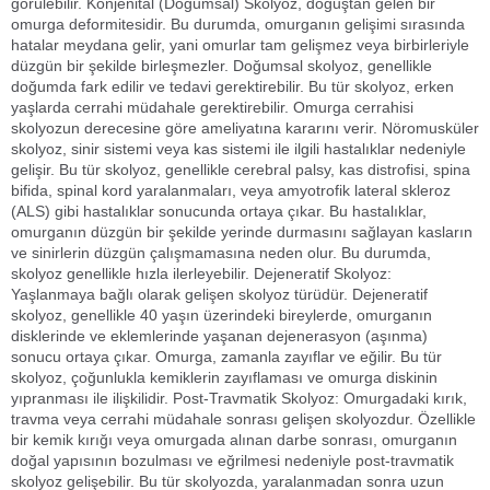
görülebilir. Konjenital (Doğumsal) Skolyoz, doğuştan gelen bir
omurga deformitesidir. Bu durumda, omurganın gelişimi sırasında
hatalar meydana gelir, yani omurlar tam gelişmez veya birbirleriyle
düzgün bir şekilde birleşmezler. Doğumsal skolyoz, genellikle
doğumda fark edilir ve tedavi gerektirebilir. Bu tür skolyoz, erken
yaşlarda cerrahi müdahale gerektirebilir. Omurga cerrahisi
skolyozun derecesine göre ameliyatına kararını verir. Nöromusküler
skolyoz, sinir sistemi veya kas sistemi ile ilgili hastalıklar nedeniyle
gelişir. Bu tür skolyoz, genellikle cerebral palsy, kas distrofisi, spina
bifida, spinal kord yaralanmaları, veya amyotrofik lateral skleroz
(ALS) gibi hastalıklar sonucunda ortaya çıkar. Bu hastalıklar,
omurganın düzgün bir şekilde yerinde durmasını sağlayan kasların
ve sinirlerin düzgün çalışmamasına neden olur. Bu durumda,
skolyoz genellikle hızla ilerleyebilir. Dejeneratif Skolyoz:
Yaşlanmaya bağlı olarak gelişen skolyoz türüdür. Dejeneratif
skolyoz, genellikle 40 yaşın üzerindeki bireylerde, omurganın
disklerinde ve eklemlerinde yaşanan dejenerasyon (aşınma)
sonucu ortaya çıkar. Omurga, zamanla zayıflar ve eğilir. Bu tür
skolyoz, çoğunlukla kemiklerin zayıflaması ve omurga diskinin
yıpranması ile ilişkilidir. Post-Travmatik Skolyoz: Omurgadaki kırık,
travma veya cerrahi müdahale sonrası gelişen skolyozdur. Özellikle
bir kemik kırığı veya omurgada alınan darbe sonrası, omurganın
doğal yapısının bozulması ve eğrilmesi nedeniyle post-travmatik
skolyoz gelişebilir. Bu tür skolyozda, yaralanmadan sonra uzun