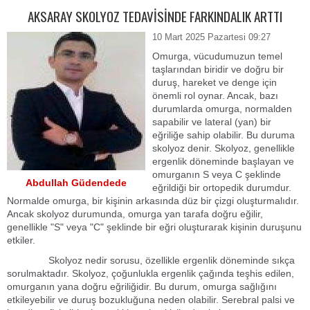
AKSARAY SKOLYOZ TEDAVİSİNDE FARKINDALIK ARTTI
10 Mart 2025 Pazartesi 09:27
Omurga, vücudumuzun temel
taşlarından biridir ve doğru bir
duruş, hareket ve denge için
önemli rol oynar. Ancak, bazı
durumlarda omurga, normalden
sapabilir ve lateral (yan) bir
eğriliğe sahip olabilir. Bu duruma
skolyoz denir. Skolyoz, genellikle
ergenlik döneminde başlayan ve
omurganın S veya C şeklinde
Abdullah Güdendede
eğrildiği bir ortopedik durumdur.
Normalde omurga, bir kişinin arkasında düz bir çizgi oluşturmalıdır.
Ancak skolyoz durumunda, omurga yan tarafa doğru eğilir,
genellikle "S" veya "C" şeklinde bir eğri oluşturarak kişinin duruşunu
etkiler.
Skolyoz nedir sorusu, özellikle ergenlik döneminde sıkça
sorulmaktadır. Skolyoz, çoğunlukla ergenlik çağında teşhis edilen,
omurganın yana doğru eğriliğidir. Bu durum, omurga sağlığını
etkileyebilir ve duruş bozukluğuna neden olabilir. Serebral palsi ve