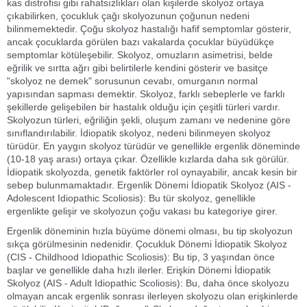
kas distrofisi gibi rahatsızlıkları olan kişilerde skolyoz ortaya
çıkabilirken, çocukluk çağı skolyozunun çoğunun nedeni
bilinmemektedir. Çoğu skolyoz hastalığı hafif semptomlar gösterir,
ancak çocuklarda görülen bazı vakalarda çocuklar büyüdükçe
semptomlar kötüleşebilir. Skolyoz, omuzların asimetrisi, belde
eğrilik ve sırtta ağrı gibi belirtilerle kendini gösterir ve basitçe
"skolyoz ne demek" sorusunun cevabı, omurganın normal
yapısından sapması demektir. Skolyoz, farklı sebeplerle ve farklı
şekillerde gelişebilen bir hastalık olduğu için çeşitli türleri vardır.
Skolyozun türleri, eğriliğin şekli, oluşum zamanı ve nedenine göre
sınıflandırılabilir. İdiopatik skolyoz, nedeni bilinmeyen skolyoz
türüdür. En yaygın skolyoz türüdür ve genellikle ergenlik döneminde
(10-18 yaş arası) ortaya çıkar. Özellikle kızlarda daha sık görülür.
İdiopatik skolyozda, genetik faktörler rol oynayabilir, ancak kesin bir
sebep bulunmamaktadır. Ergenlik Dönemi İdiopatik Skolyoz (AIS -
Adolescent Idiopathic Scoliosis): Bu tür skolyoz, genellikle
ergenlikte gelişir ve skolyozun çoğu vakası bu kategoriye girer.
Ergenlik döneminin hızla büyüme dönemi olması, bu tip skolyozun
sıkça görülmesinin nedenidir. Çocukluk Dönemi İdiopatik Skolyoz
(CIS - Childhood Idiopathic Scoliosis): Bu tip, 3 yaşından önce
başlar ve genellikle daha hızlı ilerler. Erişkin Dönemi İdiopatik
Skolyoz (AIS - Adult Idiopathic Scoliosis): Bu, daha önce skolyozu
olmayan ancak ergenlik sonrası ilerleyen skolyozu olan erişkinlerde