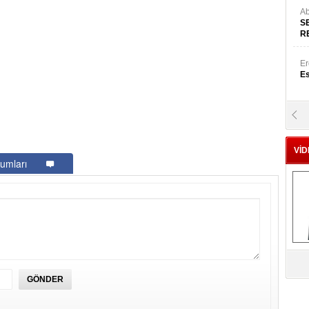
Ab
S
R
Er
Es
Yr
E
VİD
umları
Hü
Za
Al
s