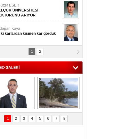
ütter ESER
ELÇUK ÜNİVERSİTESİ
EKTÖRÜNÜ ARIYOR
doğan Kaya
ki karlardan kısmen kar gördük
1
2
d.Doç.Dr. İbrahim BAYKAN
kmek yemeyin
EO GALERİ
seyin Gök
man ve İnsan
i Koç'tan  Lefter 
Ağaçlar 5 Saniyede 
ezonunda herkesi 
Kayboldu! 
1
2
3
4
5
6
7
8
yeniden saygıya 
SubhanAllah!
davet!