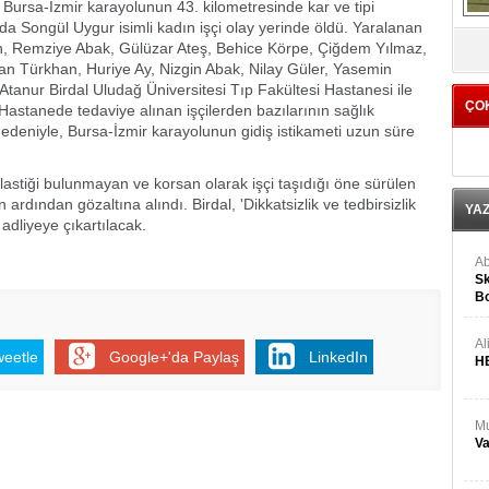
Bursa-İzmir karayolunun 43. kilometresinde kar ve tipi
da Songül Uygur isimli kadın işçi olay yerinde öldü. Yaralanan
V
, Remziye Abak, Gülüzar Ateş, Behice Körpe, Çiğdem Yılmaz,
an Türkhan, Huriye Ay, Nizgin Abak, Nilay Güler, Yasemin
anur Birdal Uludağ Üniversitesi Tıp Fakültesi Hastanesi ile
ÇO
Hastanede tedaviye alınan işçilerden bazılarının sağlık
edeniyle, Bursa-İzmir karayolunun gidiş istikameti uzun süre
r lastiği bulunmayan ve korsan olarak işçi taşıdığı öne sürülen
ardından gözaltına alındı. Birdal, 'Dikkatsizlik ve tedbirsizlik
YA
dliyeye çıkartılacak.
Ab
Sk
Bo
Ge
Al
weetle
Google+'da Paylaş
LinkedIn
H
Mu
Va