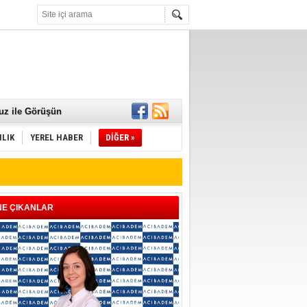
 Mamaları Teslim
uz ile Görüşün
ILIK
YEREL HABER
DİĞER »
NE ÇIKANLAR
ld"