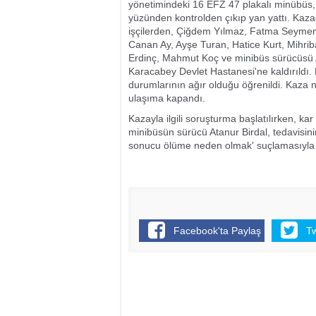
yönetimindeki 16 EFZ 47 plakalı minübüs, 
yüzünden kontrolden çıkıp yan yattı. Kaza
işçilerden, Çiğdem Yılmaz, Fatma Seymen
Canan Ay, Ayşe Turan, Hatice Kurt, Mihrib
Erdinç, Mahmut Koç ve minibüs sürücüsü At
Karacabey Devlet Hastanesi'ne kaldırıldı. 
durumlarının ağır olduğu öğrenildi. Kaza n
ulaşıma kapandı.
Kazayla ilgili soruşturma başlatılırken, ka
minibüsün sürücü Atanur Birdal, tedavisinin 
sonucu ölüme neden olmak' suçlamasıyla a
Facebook'ta Paylaş
T