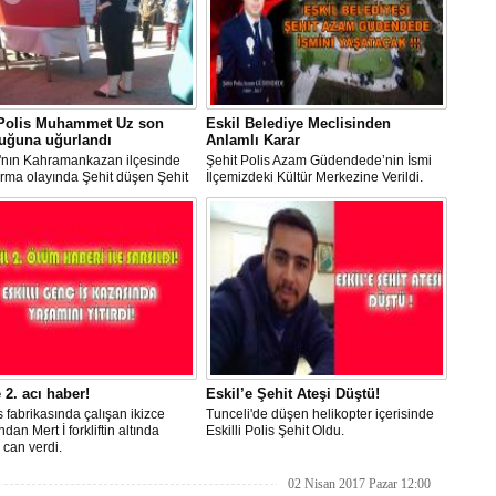
 Polis Muhammet Uz son
Eskil Belediye Meclisinden
luğuna uğurlandı
Anlamlı Karar
'nın Kahramankazan ilçesinde
Şehit Polis Azam Güdendede’nin İsmi
ırma olayında Şehit düşen Şehit
İlçemizdeki Kültür Merkezine Verildi.
Muhammet Uz Aksaray'ın Eskil
e bağlı Güneşli köyü Çağlak
nda toprağa verildi.
e 2. acı haber!
Eskil’e Şehit Ateşi Düştü!
s fabrikasında çalışan ikizce
Tunceli'de düşen helikopter içerisinde
dan Mert İ forkliftin altında
Eskilli Polis Şehit Oldu.
 can verdi.
02 Nisan 2017 Pazar 12:00