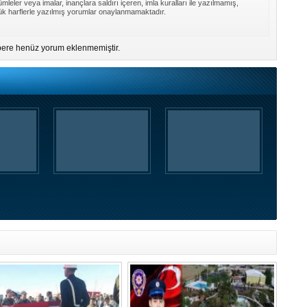
mleler veya imalar, inançlara saldırı içeren, imla kuralları ile yazılmamış,
k harflerle yazılmış yorumlar onaylanmamaktadır.
ere henüz yorum eklenmemiştir.