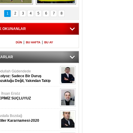
Fenerbahçe 
Futbolun adresi beş 
oluntari 3 golle 
ülke...
1
2
3
4
5
6
7
8
geçti
K OKUNANLAR
|
|
DÜN
BU HAFTA
BU AY
ZARLAR
dullah Güdendede
olyoz: Sadece Bir Duruş
zukluğu Değil, Yakından Takip
rekir
i İhsan Ersöz
EPİMİZ SUÇLUYUZ
stafa Bozdağ
liler Kararnamesi-2020