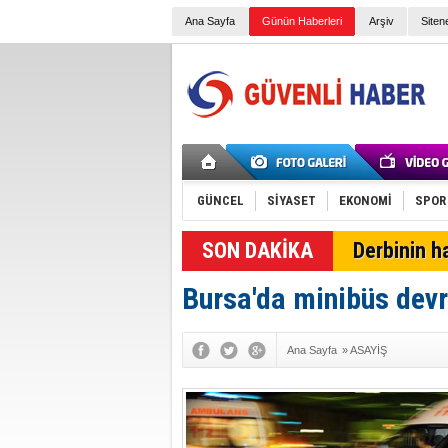
Ana Sayfa
Günün Haberleri
Arşiv
Siten
GÜNCEL
SİYASET
EKONOMİ
SPOR
Derbinin h
Bursa'da minibüs devri
Ana Sayfa
»
ASAYİŞ