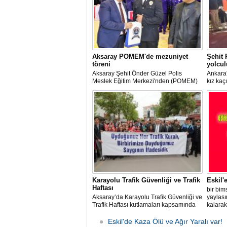
Aksaray POMEM'de mezuniyet
Şehit
töreni
yolcu
Aksaray Şehit Önder Güzel Polis
Ankara
Meslek Eğitim Merkezi'nden (POMEM)
kız kaç
mezun olan 651 polis adayı için tören
Polis 
düzenlendi.
ilçesin
yaylası
Karayolu Trafik Güvenliği ve Trafik
Eskil'
Haftası
bir bim
Aksaray’da Karayolu Trafik Güvenliği ve
yaylasın
Trafik Haftası kutlamaları kapsamında
kalarak
farkındalık oluşturulması amacıyla bir
dizi etkinlik düzenlendi.
Eskil'de Kaza Ölü ve Ağır Yaralı var!