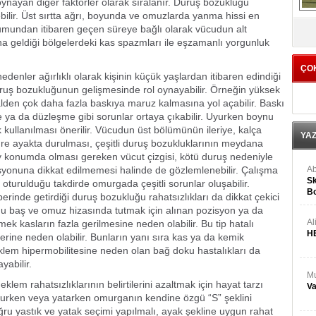
nayan diğer faktörler olarak sıralanır. Duruş bozukluğu
ebilir. Üst sırtta ağrı, boyunda ve omuzlarda yanma hissi en
V
luşumundan itibaren geçen süreye bağlı olarak vücudun alt
na geldiği bölgelerdeki kas spazmları ile eşzamanlı yorgunluk
ÇO
ağırlıklı olarak kişinin küçük yaşlardan itibaren edindiği
u duruş bozukluğunun gelişmesinde rol oynayabilir. Örneğin yüksek
lden çok daha fazla baskıya maruz kalmasına yol açabilir. Baskı
ya da düzleşme gibi sorunlar ortaya çıkabilir. Uyurken boynu
 kullanılması önerilir. Vücudun üst bölümünün ileriye, kalça
YA
re ayakta durulması, çeşitli duruş bozukluklarının meydana
ey konumda olması gereken vücut çizgisi, kötü duruş nedeniyle
syonuna dikkat edilmemesi halinde de gözlemlenebilir. Çalışma
Ab
Sk
turulduğu takdirde omurgada çeşitli sorunlar oluşabilir.
Bo
rinde getirdiği duruş bozukluğu rahatsızlıkları da dikkat çekici
Ge
u baş ve omuz hizasında tutmak için alınan pozisyon ya da
Al
k kasların fazla gerilmesine neden olabilir. Bu tip hatalı
H
rine neden olabilir. Bunların yanı sıra kas ya da kemik
lem hipermobilitesine neden olan bağ doku hastalıkları da
abilir.
Mu
hatsızlıklarının belirtilerini azaltmak için hayat tarzı
Va
otururken veya yatarken omurganın kendine özgü “S” şeklini
u yastık ve yatak seçimi yapılmalı, ayak şekline uygun rahat