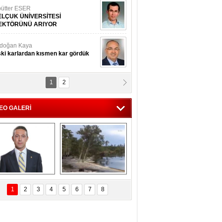
ütter ESER
ELÇUK ÜNİVERSİTESİ
EKTÖRÜNÜ ARIYOR
doğan Kaya
ki karlardan kısmen kar gördük
1
2
d.Doç.Dr. İbrahim BAYKAN
kmek yemeyin
EO GALERİ
seyin Gök
man ve İnsan
i Koç'tan  Lefter 
Ağaçlar 5 Saniyede 
ezonunda herkesi 
Kayboldu! 
1
2
3
4
5
6
7
8
yeniden saygıya 
SubhanAllah!
davet!