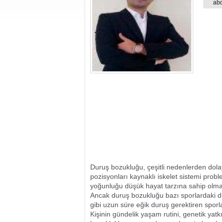
f
abd
Duruş bozukluğu, çeşitli nedenlerden dol
pozisyonları kaynaklı iskelet sistemi proble
yoğunluğu düşük hayat tarzına sahip olma
Ancak duruş bozukluğu bazı sporlardaki du
gibi uzun süre eğik duruş gerektiren sporla
Kişinin gündelik yaşam rutini, genetik yatk