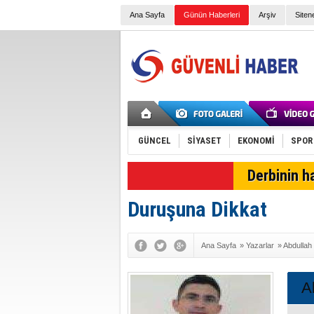
Ana Sayfa
Günün Haberleri
Arşiv
Siten
GÜNCEL
SİYASET
EKONOMİ
SPOR
SON DAKİKA
Derbinin h
Duruşuna Dikkat
Ana Sayfa
»
Yazarlar
»
Abdulla
A