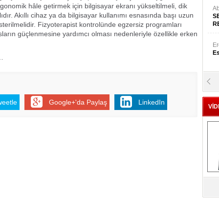
rgonomik hâle getirmek için bilgisayar ekranı yükseltilmeli, dik
Ab
dır. Akıllı cihaz ya da bilgisayar kullanımı esnasında başı uzun
S
rilmelidir. Fizyoterapist kontrolünde egzersiz programları
R
kasların güçlenmesine yardımcı olması nedenleriyle özellikle erken
Er
Es
e…
Yr
E
weetle
Google+'da Paylaş
LinkedIn
VİD
Hü
Za
Al
s