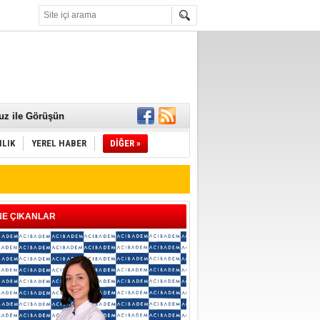
 Mamaları Teslim
uz ile Görüşün
ILIK
YEREL HABER
DİĞER »
NE ÇIKANLAR
ld"