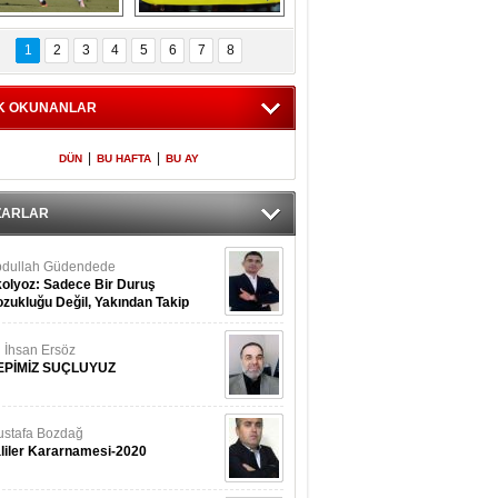
Fenerbahçe 
Futbolun adresi beş 
oluntari 3 golle 
ülke...
1
2
3
4
5
6
7
8
geçti
K OKUNANLAR
|
|
DÜN
BU HAFTA
BU AY
ZARLAR
dullah Güdendede
olyoz: Sadece Bir Duruş
zukluğu Değil, Yakından Takip
rekir
i İhsan Ersöz
EPİMİZ SUÇLUYUZ
stafa Bozdağ
liler Kararnamesi-2020