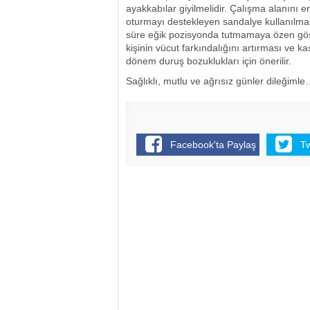
ayakkabılar giyilmelidir. Çalışma alanını e
oturmayı destekleyen sandalye kullanılmalı
süre eğik pozisyonda tutmamaya özen göste
kişinin vücut farkındalığını artırması ve 
dönem duruş bozuklukları için önerilir.
Sağlıklı, mutlu ve ağrısız günler dileğiml
Facebook'ta Paylaş
T