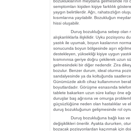
bozukluklarının meydana gelmesinde rol oy
semptomları kişiden kişiye farklılık göster
yaygın belirtilerdir. Ağrı, rahatsızlığın o
kısımlarına yayılabilir. Bozukluğun meyda
hissi oluşabilir.
Duruş bozukluğuna sebep olan nedenler 
alışkanlıklarla ilişkilidir. Uyku pozisyon
yastık ile uyumak, boyun kaslarının norma
sonucunda boyun bölgesinde aşırı eğrilme 
destekleyen, yüksekliği kişiye uygun yastık
kısmınınsa geriye doğru çekilerek uzun sü
gelmesindeki bir diğer nedendir. Zira dik
bozulur. Benzer durum, ideal oturma pozi
sandalyesinde ya da koltuğunda saatlerce o
Günümüzde akıllı cihaz kullanımının berabe
boyutlardadır. Görüşme esnasında telefon
tablete bakarken uzun süre kafayı öne eğme
duruşlar baş ağrısına ve omurga problemle
güçsüzlüğüne neden olan hastalıklar ve ek
duruş bozukluğunun gelişmesinde rol oynay
Duruş bozukluğuna bağlı kas ve eklem ra
değişiklikleri önerilir. Ayakta dururken, 
bozacak pozisyonlardan kaçınmak için doğr