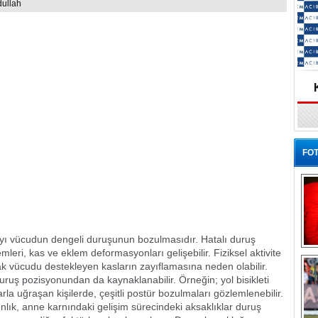
ztagudendede@gmail.com
ullah
FOT
ayı vücudun dengeli duruşunun bozulmasıdır. Hatalı duruş
mleri, kas ve eklem deformasyonları gelişebilir. Fiziksel aktivite
Ba
k vücudu destekleyen kasların zayıflamasına neden olabilir.
ruş pozisyonundan da kaynaklanabilir. Örneğin; yol bisikleti
rla uğraşan kişilerde, çeşitli postür bozulmaları gözlemlenebilir.
ınlık, anne karnındaki gelişim sürecindeki aksaklıklar duruş