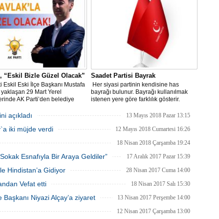
Selçuklu Düğün Malzemeleri yönetim
Kurulu başkanı Sadettin Kutlu’nun
organizasyonu ile bir araya geldiler.
, “Eskil Bizle Güzel Olacak”
Saadet Partisi Bayrak
i Eskil Eski İlçe Başkanı Mustafa
​​​​​​​ Her siyasi partinin kendisine has
 yaklaşan 29 Mart Yerel
bayrağı bulunur. Bayrağı kullanılmak
rinde AK Parti’den belediye
istenen yere göre farklılık gösterir.
adayı olacağını “Eskil Bizle
lacak” sloganıyla duyurdu.
i açıkladı
13 Mayıs 2018 Pazar 13:15
`a iki müjde verdi
12 Mayıs 2018 Cumartesi 16:26
18 Nisan 2018 Çarşamba 19:24
Sokak Esnafıyla Bir Araya Geldiler”
17 Aralık 2017 Pazar 15:39
e Hindistan’a Gidiyor
28 Nisan 2017 Cuma 14:00
andan Vefat etti
18 Nisan 2017 Salı 15:30
e Başkanı Niyazi Alçay’a ziyaret
13 Nisan 2017 Perşembe 14:00
12 Nisan 2017 Çarşamba 13:00