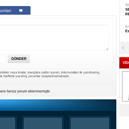
Ab
umları
S
R
Er
Es
Yr
E
VİD
Hü
mleler veya imalar, inançlara saldırı içeren, imla kuralları ile yazılmamış,
Za
k harflerle yazılmış yorumlar onaylanmamaktadır.
ere henüz yorum eklenmemiştir.
Al
s