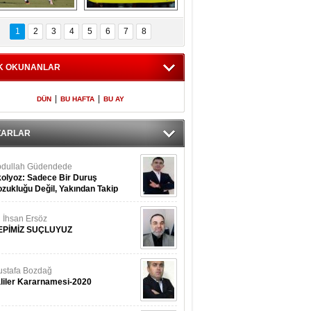
Fenerbahçe 
Futbolun adresi beş 
oluntari 3 golle 
ülke...
1
2
3
4
5
6
7
8
geçti
K OKUNANLAR
|
|
DÜN
BU HAFTA
BU AY
ZARLAR
dullah Güdendede
olyoz: Sadece Bir Duruş
zukluğu Değil, Yakından Takip
rekir
i İhsan Ersöz
EPİMİZ SUÇLUYUZ
stafa Bozdağ
liler Kararnamesi-2020