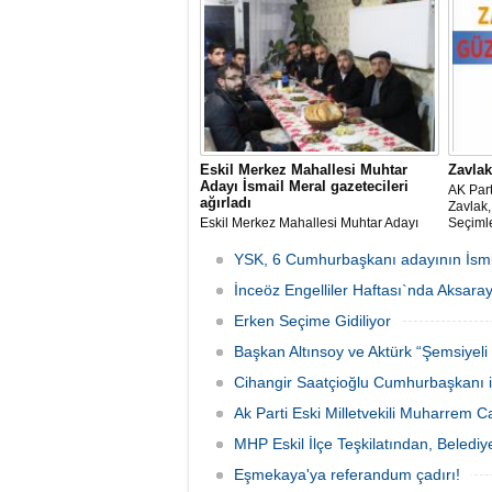
Eskil Merkez Mahallesi Muhtar
Zavlak
Adayı İsmail Meral gazetecileri
AK Part
ağırladı
Zavlak,
Eskil Merkez Mahallesi Muhtar Adayı
Seçimle
İsmail 10 Ocak Çalışan Gazeteciler
başkan 
Günü'nde Eskil'de görev yapan
Güzel O
YSK, 6 Cumhurbaşkanı adayının İsmin
gazetecileri ağırladı.
İnceöz Engelliler Haftası`nda Aksaray
Erken Seçime Gidiliyor
Başkan Altınsoy ve Aktürk “Şemsiyeli 
Cihangir Saatçioğlu Cumhurbaşkanı il
Ak Parti Eski Milletvekili Muharrem C
MHP Eskil İlçe Teşkilatından, Belediy
Eşmekaya'ya referandum çadırı!