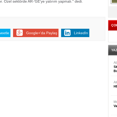
yor. Özel sektörde AR-'GE'ye yatırım yapmalı." dedi.
V
ÇO
weetle
Google+'da Paylaş
LinkedIn
YA
Ab
Sk
Bo
Ge
Al
H
Mu
Va