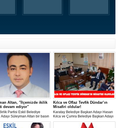
an Altan, "İlçemizde ikilik
Kılca ve Oflaz Tevfik Dündar’ın
ti devam ediyor"
Misafiri oldular!
irlik Partisi Eskil Belediye
Karatay Belediye Başkan Adayı Hasan
 Adayı Süleyman Altan bir basın
Kılca ve Çumra Belediye Başkan Adayı
ası yaptı.
Halit Oflaz Zirve Sürücü Kursu Yönetim
Kurulu Başkanı Tevfik Dündar ve