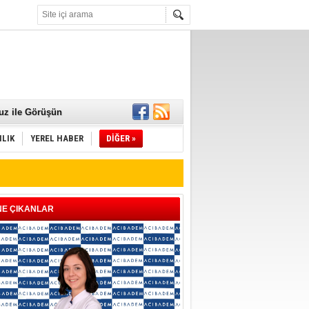
 Mamaları Teslim
uz ile Görüşün
ILIK
YEREL HABER
DİĞER »
NE ÇIKANLAR
ld"