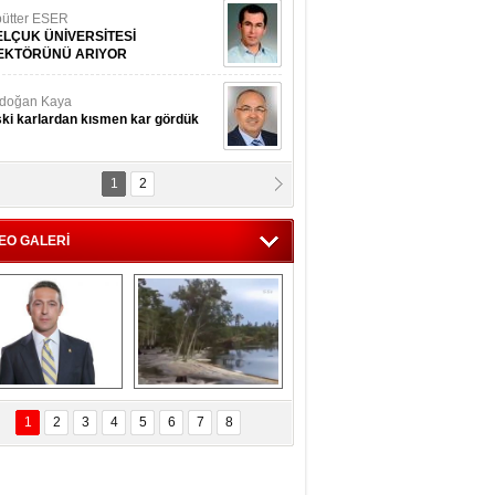
ütter ESER
ELÇUK ÜNİVERSİTESİ
EKTÖRÜNÜ ARIYOR
doğan Kaya
ki karlardan kısmen kar gördük
1
2
d.Doç.Dr. İbrahim BAYKAN
kmek yemeyin
EO GALERİ
seyin Gök
man ve İnsan
i Koç'tan  Lefter 
Ağaçlar 5 Saniyede 
ezonunda herkesi 
Kayboldu! 
1
2
3
4
5
6
7
8
yeniden saygıya 
SubhanAllah!
davet!