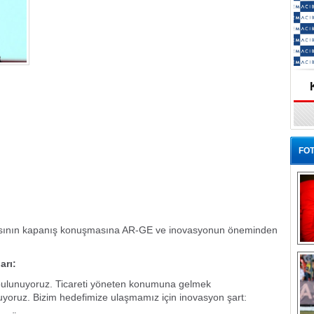
FOT
sının kapanış konuşmasına AR-GE ve inovasyonun öneminden
Ba
arı:
bulunuyoruz. Ticareti yöneten konumuna gelmek
uyoruz. Bizim hedefimize ulaşmamız için inovasyon şart: