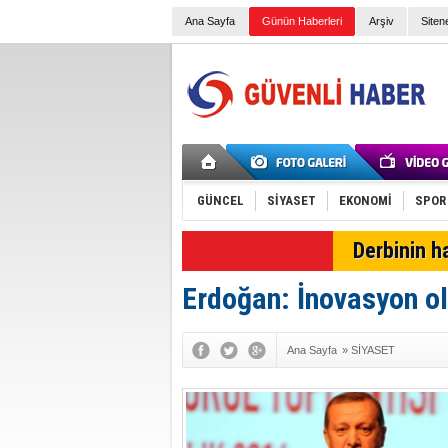
Ana Sayfa
Günün Haberleri
Arşiv
Siten
GÜNCEL
SİYASET
EKONOMİ
SPOR
SON DAKİKA
Derbinin h
Erdoğan: İnovasyon 
Ana Sayfa
»
SİYASET