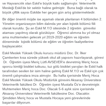
ve Hayvancılık olan Eskil’e büyük katkı sağlamıştır. Veterinerlik
Mesleği Eskil’de bir sektör haline gelmiştir. Buna bağlı olarak ta
büyük çiftlik sayısı Eskilde her geçen gün artış göstermektedir.
Bir diğer önemli müjde ise aşamalı olarak planlanan 4 bölümden 2.
Yönetim organizasyon bilim dalında yer alan lojistik bölümü fiili
olarak kuruldu. Şu an Eskil M.Y.O sitesinde 2 öğretim görevlisi
ataması yapılmış olarak gözüküyor. Öğrenci alımına bu yıl olmaz
ama muhtemelen gelecek yıl 2019-2020 eğitim ve öğretim
döneminde lojistik bölümü de eğitim ve öğretim faaliyetlerine
başlayacaktır.
Eskil Meslek Yüksek Okulu kurucu müdürü Doc. Dr. İlker
Çamkerten kısa sürede yüksek okul alt yapısını hazırlayarak, görevi
Dr. Öğretim üyesi Meriç Lütfi AVSEVER’e devretmiş Meriç hoca
sporcu kimliği bisiklet tutkusu, tuz gölü bisiklet yarışları ile Eskil halk
tarafından sevilen bir isim haline gelmiş Eskil M.Y.O ve Eskil için çok
önemli çalışmalara imza atmıştır. Bu hafta içerisinde Meriç Hoca
Eskil Meslek Yüksek Okulu Müdürlük görevini Aksaray Üniversitesi
Veterinerlik fakültesi Dr. Öğretim üyesi Mustafa Öz’e devretmiştir.
Muhtemelen Meriç hoca Doc. Olacak 5-6 aylık süre içerisinde
Aksaray Üniversitesi Veterinerlik fakültesine Doc. Olacaktır.
Şimdiden Meriç hoca ve Mustafa Hocaya yeni görevlerinde
başarılar diliyorum.