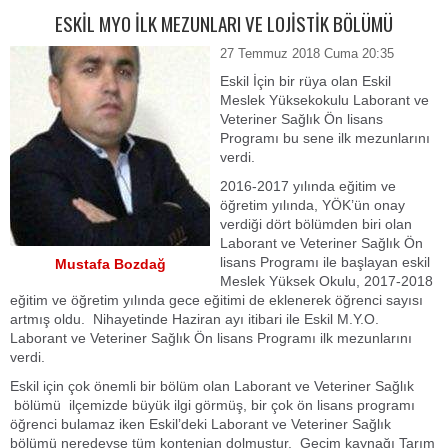
ESKİL MYO İLK MEZUNLARI VE LOJİSTİK BÖLÜMÜ
27 Temmuz 2018 Cuma 20:35
Eskil İçin bir rüya olan Eskil
Meslek Yüksekokulu Laborant ve
Veteriner Sağlık Ön lisans
Programı bu sene ilk mezunlarını
verdi.
2016-2017 yılında eğitim ve
öğretim yılında, YÖK’ün onay
verdiği dört bölümden biri olan
Laborant ve Veteriner Sağlık Ön
lisans Programı ile başlayan eskil
Mustafa Bozdağ
Meslek Yüksek Okulu, 2017-2018
eğitim ve öğretim yılında gece eğitimi de eklenerek öğrenci sayısı
artmış oldu. Nihayetinde Haziran ayı itibari ile Eskil M.Y.O.
Laborant ve Veteriner Sağlık Ön lisans Programı ilk mezunlarını
verdi.
Eskil için çok önemli bir bölüm olan Laborant ve Veteriner Sağlık
bölümü ilçemizde büyük ilgi görmüş, bir çok ön lisans programı
öğrenci bulamaz iken Eskil’deki Laborant ve Veteriner Sağlık
bölümü neredeyse tüm kontenjan dolmuştur. Geçim kaynağı Tarım