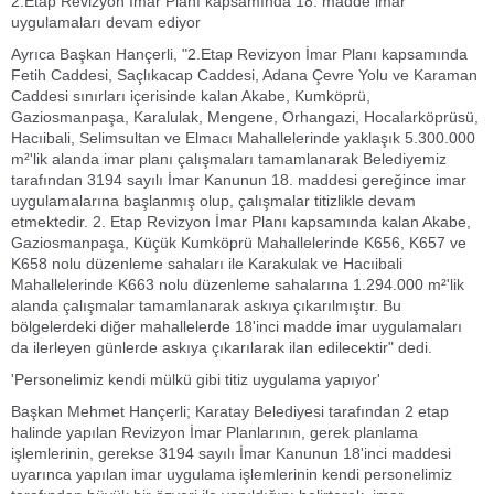
2.Etap Revizyon İmar Planı kapsamında 18. madde imar
uygulamaları devam ediyor
Ayrıca Başkan Hançerli, "2.Etap Revizyon İmar Planı kapsamında
Fetih Caddesi, Saçlıkacap Caddesi, Adana Çevre Yolu ve Karaman
Caddesi sınırları içerisinde kalan Akabe, Kumköprü,
Gaziosmanpaşa, Karalulak, Mengene, Orhangazi, Hocalarköprüsü,
Hacıibali, Selimsultan ve Elmacı Mahallelerinde yaklaşık 5.300.000
m²'lik alanda imar planı çalışmaları tamamlanarak Belediyemiz
tarafından 3194 sayılı İmar Kanunun 18. maddesi gereğince imar
uygulamalarına başlanmış olup, çalışmalar titizlikle devam
etmektedir. 2. Etap Revizyon İmar Planı kapsamında kalan Akabe,
Gaziosmanpaşa, Küçük Kumköprü Mahallelerinde K656, K657 ve
K658 nolu düzenleme sahaları ile Karakulak ve Hacıibali
Mahallelerinde K663 nolu düzenleme sahalarına 1.294.000 m²'lik
alanda çalışmalar tamamlanarak askıya çıkarılmıştır. Bu
bölgelerdeki diğer mahallelerde 18'inci madde imar uygulamaları
da ilerleyen günlerde askıya çıkarılarak ilan edilecektir" dedi.
'Personelimiz kendi mülkü gibi titiz uygulama yapıyor'
Başkan Mehmet Hançerli; Karatay Belediyesi tarafından 2 etap
halinde yapılan Revizyon İmar Planlarının, gerek planlama
işlemlerinin, gerekse 3194 sayılı İmar Kanunun 18'inci maddesi
uyarınca yapılan imar uygulama işlemlerinin kendi personelimiz