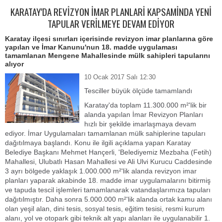
KARATAY'DA REVİZYON İMAR PLANLARİ KAPSAMİNDA YENİ
TAPULAR VERİLMEYE DEVAM EDİYOR
Karatay ilçesi sınırları içerisinde revizyon imar planlarına göre
yapılan ve İmar Kanunu'nun 18. madde uygulaması
tamamlanan Mengene Mahallesinde mülk sahipleri tapularını
alıyor
10 Ocak 2017 Salı 12:30
Tesciller büyük ölçüde tamamlandı
Karatay'da toplam 11.300.000 m²'lik bir
alanda yapılan İmar Revizyon Planları
hızlı bir şekilde imarlaşmaya devam
ediyor. İmar Uygulamaları tamamlanan mülk sahiplerine tapuları
dağıtılmaya başlandı. Konu ile ilgili açıklama yapan Karatay
Belediye Başkanı Mehmet Hançerli, 'Belediyemiz Mezbaha (Fetih)
Mahallesi, Ulubatlı Hasan Mahallesi ve Ali Ulvi Kurucu Caddesinde
3 ayrı bölgede yaklaşık 1.000.000 m²'lik alanda revizyon imar
planları yaparak akabinde 18. madde imar uygulamalarını bitirmiş
ve tapuda tescil işlemleri tamamlanarak vatandaşlarımıza tapuları
dağıtılmıştır. Daha sonra 5.000.000 m²'lik alanda ortak kamu alanı
olan yeşil alan, dini tesis, sosyal tesis, eğitim tesisi, resmi kurum
alanı, yol ve otopark gibi teknik alt yapı alanları ile uygulanabilir 1.