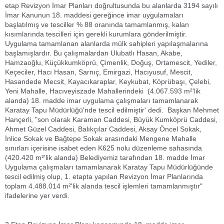
etap Revizyon İmar Planları doğrultusunda bu alanlarda 3194 sayılı
İmar Kanunun 18. maddesi gereğince imar uygulamaları
başlatılmış ve tesciller % 88 oranında tamamlanmış, kalan
kısımlarında tescilleri için gerekli kurumlara gönderilmiştir.
Uygulama tamamlanan alanlarda mülk sahipleri yapılaşmalarına
başlamışlardır. Bu çalışmalardan Ulubatlı Hasan, Akabe,
Hamzaoğlu, Küçükkumköprü, Çimenlik, Doğuş, Ortamescit, Yediler,
Keçeciler, Hacı Hasan, Sarnıç, Emirgazi, Hacıyusuf, Mescit,
Hasandede Mecsit, Kayacıkaraplar, Keykubat, Köprübaşı, Çelebi,
Yeni Mahalle, Hacıveyiszade Mahallerindeki (4.067.593 m²'lik
alanda) 18. madde imar uygulama çalışmaları tamamlanarak
Karatay Tapu Müdürlüğü'nde tescil edilmiştir' dedi. Başkan Mehmet
Hançerli, "son olarak Karaman Caddesi, Büyük Kumköprü Caddesi,
Ahmet Güzel Caddesi, Balıkçılar Caddesi, Aksay Öncel Sokak,
İnlice Sokak ve Bağtepe Sokak arasındaki Mengene Mahalle
sınırları içerisine isabet eden K625 nolu düzenleme sahasında
(420.420 m²'lik alanda) Belediyemiz tarafından 18. madde İmar
Uygulama çalışmaları tamamlanarak Karatay Tapu Müdürlüğünde
tescil edilmiş olup, 1. etapta yapılan Revizyon İmar Planlarında
toplam 4.488.014 m²'lik alanda tescil işlemleri tamamlanmıştır"
ifadelerine yer verdi.