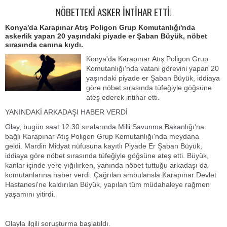
NÖBETTEKİ ASKER İNTİHAR ETTİ!
Konya'da Karapınar Atış Poligon Grup Komutanlığı'nda
askerlik yapan 20 yaşındaki piyade er Şaban Büyük, nöbet
sırasında canına kıydı.
Konya'da Karapınar Atış Poligon Grup
Komutanlığı'nda vatani görevini yapan 20
yaşındaki piyade er Şaban Büyük, iddiaya
göre nöbet sırasında tüfeğiyle göğsüne
ateş ederek intihar etti.
YANINDAKİ ARKADAŞI HABER VERDİ
Olay, bugün saat 12.30 sıralarında Milli Savunma Bakanlığı'na
bağlı Karapınar Atış Poligon Grup Komutanlığı'nda meydana
geldi. Mardin Midyat nüfusuna kayıtlı Piyade Er Şaban Büyük,
iddiaya göre nöbet sırasında tüfeğiyle göğsüne ateş etti. Büyük,
kanlar içinde yere yığılırken, yanında nöbet tuttuğu arkadaşı da
komutanlarına haber verdi. Çağrılan ambulansla Karapınar Devlet
Hastanesi'ne kaldırılan Büyük, yapılan tüm müdahaleye rağmen
yaşamını yitirdi.
Olayla ilgili soruşturma başlatıldı.