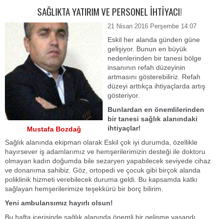
SAĞLIKTA YATIRIM VE PERSONEL İHTİYACI!
21 Nisan 2016 Perşembe 14:07
Eskil her alanda günden güne
gelişiyor. Bunun en büyük
nedenlerinden bir tanesi bölge
insanının refah düzeyinin
artmasını gösterebiliriz. Refah
düzeyi arttıkça ihtiyaçlarda artış
gösteriyor.
Bunlardan en önemlilerinden
bir tanesi sağlık alanındaki
ihtiyaçlar!
Mustafa Bozdağ
Sağlık alanında ekipman olarak Eskil çok iyi durumda, özellikle
hayırsever iş adamlarımız ve hemşerilerimizin desteği ile doktoru
olmayan kadın doğumda bile sezaryen yapabilecek seviyede cihaz
ve donanıma sahibiz. Göz, ortopedi ve çocuk gibi birçok alanda
poliklinik hizmeti verebilecek duruma geldi. Bu kapsamda katkı
sağlayan hemşerilerimize teşekkürü bir borç bilirim.
Yeni ambulansımız hayırlı olsun!
Bu hafta içerisinde sağlık alanında önemli bir gelişme yaşandı.