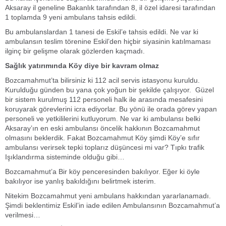
Aksaray il geneline Bakanlık tarafından 8, il özel idaresi tarafından
1 toplamda 9 yeni ambulans tahsis edildi.
Bu ambulanslardan 1 tanesi de Eskil’e tahsis edildi. Ne var ki
ambulansın teslim törenine Eskil’den hiçbir siyasinin katılmaması
ilginç bir gelişme olarak gözlerden kaçmadı.
Sağlık yatırımında Köy diye bir kavram olmaz
Bozcamahmut’ta bilirsiniz ki 112 acil servis istasyonu kuruldu.
Kurulduğu günden bu yana çok yoğun bir şekilde çalışıyor. Güzel
bir sistem kurulmuş 112 personeli halk ile arasında mesafesini
koruyarak görevlerini icra ediyorlar. Bu yönü ile orada görev yapan
personeli ve yetkililerini kutluyorum. Ne var ki ambulansı belki
Aksaray’ın en eski ambulansı öncelik hakkının Bozcamahmut
olmasını beklerdik. Fakat Bozcamahmut Köy şimdi Köy’e sıfır
ambulansı verirsek tepki toplarız düşüncesi mi var? Tıpkı trafik
Işıklandırma sisteminde olduğu gibi…
Bozcamahmut’a Bir köy penceresinden bakılıyor. Eğer ki öyle
bakılıyor ise yanlış bakıldığını belirtmek isterim.
Nitekim Bozcamahmut yeni ambulans hakkından yararlanamadı.
Şimdi beklentimiz Eskil’in iade edilen Ambulansının Bozcamahmut’a
verilmesi…