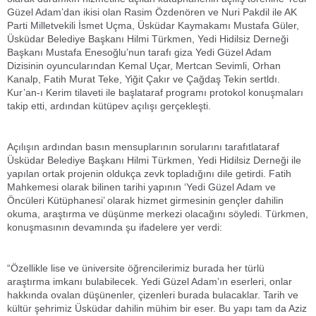
Güzel Adam’dan ikisi olan Rasim Özdenören ve Nuri Pakdil ile AK
Parti Milletvekili İsmet Uçma, Üsküdar Kaymakamı Mustafa Güler,
Üsküdar Belediye Başkanı Hilmi Türkmen, Yedi Hidilsiz Derneği
Başkanı Mustafa Enesoğlu’nun tarafı giza Yedi Güzel Adam
Dizisinin oyuncularından Kemal Uçar, Mertcan Sevimli, Orhan
Kanalp, Fatih Murat Teke, Yiğit Çakır ve Çağdaş Tekin sertldı.
Kur’an-ı Kerim tilaveti ile başlataraf programı protokol konuşmaları
takip etti, ardından kütüpev açılışı gerçekleşti.
Açılışın ardından basın mensuplarının sorularını tarafıtlataraf
Üsküdar Belediye Başkanı Hilmi Türkmen, Yedi Hidilsiz Derneği ile
yapılan ortak projenin oldukça zevk topladığını dile getirdi. Fatih
Mahkemesi olarak bilinen tarihi yapının ‘Yedi Güzel Adam ve
Öncüleri Kütüphanesi’ olarak hizmet girmesinin gençler dahilin
okuma, araştırma ve düşünme merkezi olacağını söyledi. Türkmen,
konuşmasının devamında şu ifadelere yer verdi:
“Özellikle lise ve üniversite öğrencilerimiz burada her türlü
araştırma imkanı bulabilecek. Yedi Güzel Adam’ın eserleri, onlar
hakkında ovalan düşünenler, çizenleri burada bulacaklar. Tarih ve
kültür şehrimiz Üsküdar dahilin mühim bir eser. Bu yapı tam da Aziz