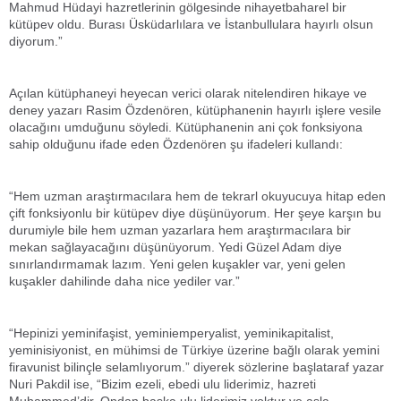
Mahmud Hüdayi hazretlerinin gölgesinde nihayetbaharel bir
kütüpev oldu. Burası Üsküdarlılara ve İstanbullulara hayırlı olsun
diyorum.”
Açılan kütüphaneyi heyecan verici olarak nitelendiren hikaye ve
deney yazarı Rasim Özdenören, kütüphanenin hayırlı işlere vesile
olacağını umduğunu söyledi. Kütüphanenin ani çok fonksiyona
sahip olduğunu ifade eden Özdenören şu ifadeleri kullandı:
“Hem uzman araştırmacılara hem de tekrarl okuyucuya hitap eden
çift fonksiyonlu bir kütüpev diye düşünüyorum. Her şeye karşın bu
durumiyle bile hem uzman yazarlara hem araştırmacılara bir
mekan sağlayacağını düşünüyorum. Yedi Güzel Adam diye
sınırlandırmamak lazım. Yeni gelen kuşakler var, yeni gelen
kuşakler dahilinde daha nice yediler var.”
“Hepinizi yeminifaşist, yeminiemperyalist, yeminikapitalist,
yeminisiyonist, en mühimsi de Türkiye üzerine bağlı olarak yemini
firavunist bilinçle selamlıyorum.” diyerek sözlerine başlataraf yazar
Nuri Pakdil ise, “Bizim ezeli, ebedi ulu liderimiz, hazreti