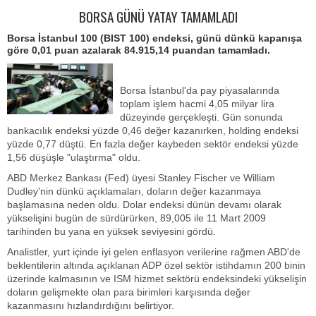
BORSA GÜNÜ YATAY TAMAMLADI
Borsa İstanbul 100 (BIST 100) endeksi, günü dünkü kapanışa
göre 0,01 puan azalarak 84.915,14 puandan tamamladı.
Borsa İstanbul'da pay piyasalarında
toplam işlem hacmi 4,05 milyar lira
düzeyinde gerçekleşti. Gün sonunda
bankacılık endeksi yüzde 0,46 değer kazanırken, holding endeksi
yüzde 0,77 düştü. En fazla değer kaybeden sektör endeksi yüzde
1,56 düşüşle "ulaştırma" oldu.
ABD Merkez Bankası (Fed) üyesi Stanley Fischer ve William
Dudley'nin dünkü açıklamaları, doların değer kazanmaya
başlamasına neden oldu. Dolar endeksi dünün devamı olarak
yükselişini bugün de sürdürürken, 89,005 ile 11 Mart 2009
tarihinden bu yana en yüksek seviyesini gördü.
Analistler, yurt içinde iyi gelen enflasyon verilerine rağmen ABD'de
beklentilerin altında açıklanan ADP özel sektör istihdamın 200 binin
üzerinde kalmasının ve ISM hizmet sektörü endeksindeki yükselişin
doların gelişmekte olan para birimleri karşısında değer
kazanmasını hızlandırdığını belirtiyor.