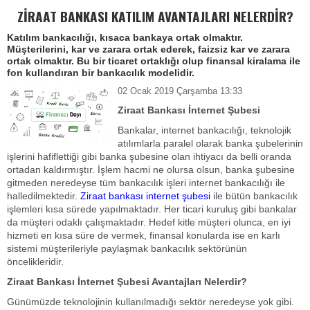
ZİRAAT BANKASI KATILIM AVANTAJLARI NELERDİR?
Katılım bankacılığı, kısaca bankaya ortak olmaktır.
Müşterilerini, kar ve zarara ortak ederek, faizsiz kar ve zarara
ortak olmaktır. Bu bir ticaret ortaklığı olup finansal kiralama ile
fon kullandıran bir bankacılık modelidir.
02 Ocak 2019 Çarşamba 13:33
Ziraat Bankası İnternet Şubesi
Bankalar, internet bankacılığı, teknolojik
atılımlarla paralel olarak banka şubelerinin
işlerini hafiflettiği gibi banka şubesine olan ihtiyacı da belli oranda
ortadan kaldırmıştır. İşlem hacmi ne olursa olsun, banka şubesine
gitmeden neredeyse tüm bankacılık işleri internet bankacılığı ile
halledilmektedir.
Ziraat bankası internet şubesi
ile bütün bankacılık
işlemleri kısa sürede yapılmaktadır. Her ticari kuruluş gibi bankalar
da müşteri odaklı çalışmaktadır. Hedef kitle müşteri olunca, en iyi
hizmeti en kısa süre de vermek, finansal konularda ise en karlı
sistemi müşterileriyle paylaşmak bankacılık sektörünün
öncelikleridir.
Ziraat Bankası İnternet Şubesi Avantajları Nelerdir?
Günümüzde teknolojinin kullanılmadığı sektör neredeyse yok gibi.