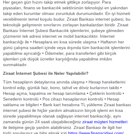
Her geçen gün hızını takip etmek gittikçe zorlaşıyor. Para
piyasaları, finans ve bankacılık sektörünün teknolojiyi en yakından
takip eden kurumlar olması zorunluluk durumundadır. En iyi hizmeti
verebilmenin temel koşulu budur. Ziraat Bankası internet şubesi, bu
teknolojik gelişmenin sınırlarını zorlayan bankalardan biridir. Ziraat
Bankası İnternet Şubesi Bankacılık işlemlerini, şubeye gitmeden
çözmenin tek adresi internet ve mobil bankacılıktır. İnternet
bankacılığı ile • Hesaplara en kısa sürede ulaşma • Haftanın her
günü çalışma saatleri içinde veya dışında tüm bankacılık işlemlerini
yapabilme ayrıcalığı • Ödemeler, para transferleri gibi birçok
işlemleri çok düşük ücretler karşılığında yapabilme imkânı
sunmaktadır.
Ziraat İnternet Şubesi ile Neler Yapılabilir?
Tüm hesapların detaylarına anında ulaşma • Hesap hareketlerini
kontrol edip, günlük faiz, bono, tahvil ve döviz kurlarının takibi •
Hesap açma, kapatma ve hesap tanımlama • Çeklerin kontrolü •
Senetlerin kontrolü • Pos cihazı hesaplarının kontrolü • Hesap
saklama ve bilgileri • Bank kart hesabına TL yükleme Ziraat bankası
internet şubesi ile hiçbir yardım almaksızın birçok işlemi en kısa
sürede yapabilmeye olanak sağlayan internet bankacılığı, aynı
zamanda günün 24 saati ulaşabileceğiniz
ziraat müşteri hizmetleri
ile iletişime geçip yardım alabilirsiniz. Ziraat Bankası ile ilgili her
türlü sorularınız ve bilgi almak için
https://www.finanscidayi.com/