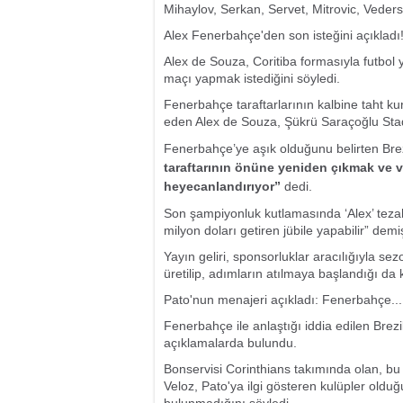
Mihaylov, Serkan, Servet, Mitrovic, Vede
Alex Fenerbahçe'den son isteğini açıkladı
Alex de Souza, Coritiba formasıyla futbo
maçı yapmak istediğini söyledi.
Fenerbahçe taraftarlarının kalbine taht kur
eden Alex de Souza, Şükrü Saraçoğlu Stad
Fenerbahçe’ye aşık olduğunu belirten Brezi
taraftarının önüne yeniden çıkmak ve 
heyecanlandırıyor”
dedi.
Son şampiyonluk kutlamasında ‘Alex’ tezahü
milyon doları getiren jübile yapabilir” demiş
Yayın geliri, sponsorluklar aracılığıyla se
üretilip, adımların atılmaya başlandığı da 
Pato'nun menajeri açıkladı: Fenerbahçe...
Fenerbahçe ile anlaştığı iddia edilen Brezi
açıklamalarda bulundu.
Bonservisi Corinthians takımında olan, bu 
Veloz, Pato'ya ilgi gösteren kulüpler olduğu