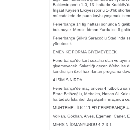
Balıkesirspor'u 1-0, 13. haftada Kadıköy'
İnşaat Kayseri Erciyesspor'u 1-0'lık skor
mücadelede de puan kaybı yaşamak istem
Fenerbahçe 14 lig haftası sonunda 9 galibi
bulunuyor. Mersin İdman Yurdu ise 6 galibiy
Fenerbahçe Şükrü Saracoğlu Stadı'nda sa
yönetecek.
EMENIKE FORMA GİYEMEYECEK
Fenerbahçe'de kart cezalısı olan ve ayn
giyemeyecek. Sakatlığı geçen Webo ise d
kendisi için özel hazırlanan programa dev
4 İSİM SINIRDA
Fenerbahçe'de maç öncesi 4 futbolcu sarı 
Emre Belözoğlu, Meireles, Hasan Ali Kald
haftadaki İstanbul Başakşehir maçında c
MUHTEMEL İLK 11'LER FENERBAHÇE 4-
Volkan, Gökhan, Alves, Egemen, Caner, Em
MERSİN İDMANYURDU 4-2-3-1