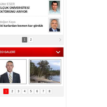
ütter ESER
ELÇUK ÜNİVERSİTESİ
EKTÖRÜNÜ ARIYOR
doğan Kaya
ki karlardan kısmen kar gördük
1
2
d.Doç.Dr. İbrahim BAYKAN
kmek yemeyin
EO GALERİ
seyin Gök
man ve İnsan
i Koç'tan  Lefter 
Ağaçlar 5 Saniyede 
ezonunda herkesi 
Kayboldu! 
1
2
3
4
5
6
7
8
yeniden saygıya 
SubhanAllah!
davet!