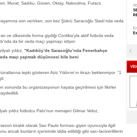
rson, Murat, Sadıku, Güven, Oktay, Nakoulma, Futacs.
Ab
S
!
R
l yaşamına son verirken, son kez Şükrü Saracoğlu Stadı'nda veda
Er
Es
an ve ülkesinde forma giydiği Coritiba’yla aktif futbola veda
ı'nda da bir veda maçı yapmayı istiyor.
lyalı yıldız,
“Kadıköy’de Saracoğlu’nda Fenerbahçe
Yr
E
veda maçı yapmak düşüncesi bile beni
VİD
ratlarına tepki gösteren Aziz Yıldırım'ın itirazı beklenmiyor. “1
Hü
ti.
Za
zon sonunda bu organizasyonun hayata geçirilmesi için fikirler
kaydedildi.
Al
lyalı yıldız futbolcu Pato'nun menajeri Gilmar Veloz,
s
sezon kiralık olarak Sao Paulo forması giyen oyuncuyla ilgili
nu ancak bunların içerisinde iddia edildiği gibi sarı-lacivertlilerin