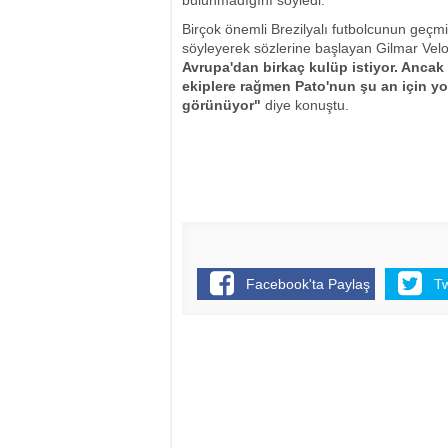
bulunmadığını söyledi.
Birçok önemli Brezilyalı futbolcunun geçmiş
söyleyerek sözlerine başlayan Gilmar Vel
Avrupa'dan birkaç kulüp istiyor. Ancak
ekiplere rağmen Pato'nun şu an için yo
görünüyor"
diye konuştu.
Facebook'ta Paylaş
T