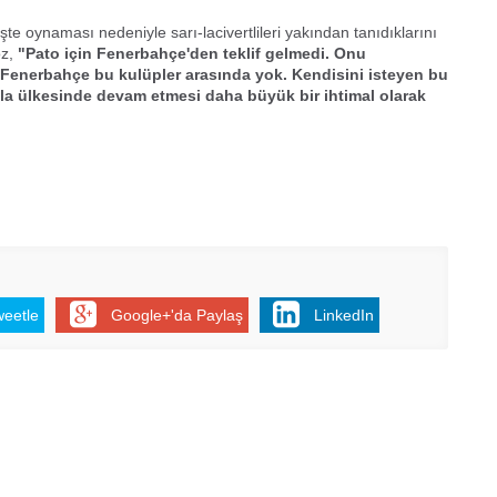
te oynaması nedeniyle sarı-lacivertlileri yakından tanıdıklarını
oz,
"Pato için Fenerbahçe'den teklif gelmedi. Onu
 Fenerbahçe bu kulüpler arasında yok. Kendisini isteyen bu
la ülkesinde devam etmesi daha büyük bir ihtimal olarak
weetle
Google+'da Paylaş
LinkedIn