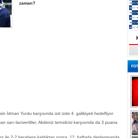
zaman?
FOT
Ba
n İdman Yurdu karşısında üst üste 4. galibiyeti hedefliyor.
an sarı-lacivertliler, Akdeniz temsilcisi karşısında da 3 puana
por ile 2-2 berabere kaldıktan sonra, 12. haftada deplasmanda