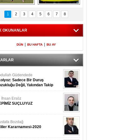
Fenerbahçe 
Futbolun adresi beş 
oluntari 3 golle 
ülke...
1
2
3
4
5
6
7
8
geçti
K OKUNANLAR
|
|
DÜN
BU HAFTA
BU AY
ZARLAR
dullah Güdendede
olyoz: Sadece Bir Duruş
zukluğu Değil, Yakından Takip
rekir
i İhsan Ersöz
EPİMİZ SUÇLUYUZ
stafa Bozdağ
liler Kararnamesi-2020