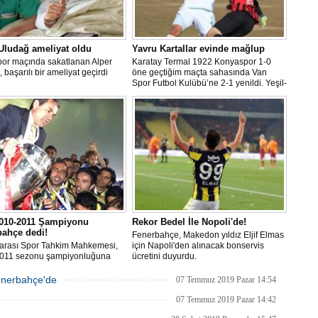
Uludağ ameliyat oldu
Yavru Kartallar evinde mağlup
por maçında sakatlanan Alper
Karatay Termal 1922 Konyaspor 1-0
 başarılı bir ameliyat geçirdi
öne geçtiğim maçta sahasında Van
Spor Futbol Kulübü’ne 2-1 yenildi. Yeşil-
beyazlı ekip haftayı 19 puanla 14.
sırada tamamladı
010-2011 Şampiyonu
Rekor Bedel İle Nopoli'de!
bahçe dedi!
Fenerbahçe, Makedon yıldız Eljif Elmas
rarası Spor Tahkim Mahkemesi,
için Napoli'den alınacak bonservis
011 sezonu şampiyonluğuna
ücretini duyurdu.
pılan Trabzonspor’un itirazı
!
Fenerbahçe'de
07 Temmuz 2019 Pazar 14:54
07 Temmuz 2019 Pazar 14:42