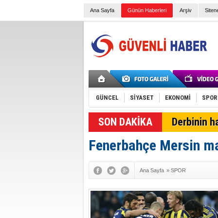
Ana Sayfa
Günün Haberleri
Arşiv
Siten
GÜNCEL
SİYASET
EKONOMİ
SPOR
Derbinin h
Fenerbahçe Mersin ma
Ana Sayfa
»
SPOR