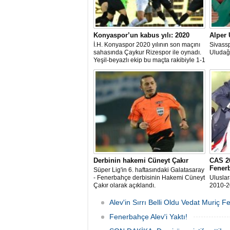
Konyaspor’un kabus yılı: 2020
Alper 
İ.H. Konyaspor 2020 yılının son maçını
Sivass
sahasında Çaykur Rizespor ile oynadı.
Uludağ,
Yeşil-beyazlı ekip bu maçta rakibiyle 1-1
berabere kaldı. Konyaspor için 2020
sıkıntılarla ve kaosla geçen bir yıl oldu
Derbinin hakemi Cüneyt Çakır
CAS 2
Fener
Süper Lig'in 6. haftasındaki Galatasaray
- Fenerbahçe derbisinin Hakemi Cüneyt
Ulusla
Çakır olarak açıklandı.
2010-2
dair ya
reddetti
Alev'in Sırrı Belli Oldu Vedat Muriç 
Fenerbahçe Alev'i Yaktı!