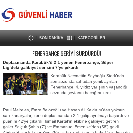
SON DAKİKA
KATEGORİLER
FENERBAHÇE SERİYİ SÜRDÜRDÜ!
Deplasmanda Karabük’ü 2-1 yenen Fenerbahçe, Süper
Lig’deki galibiyet serisini 7’ye çıkardı.
Karabük Necmettin Şeyhoğlu Stadı'nda
son sezonda sahadan yenik ayrılan
Fenerbahçe, 4. yıldız yarışının yaşandığı
sezonda şeytanın bacağını kırdı.
Raul Meireles, Emre Belözoğlu ve Hasan Ali Kaldırım'dan yoksun
sarı-kanaryalar, zorlu deplasmandan 2-1 galip ayrılmayı başardı ve
puanını 42'ye çıkardı. İsmail Kartal'ın ekibine galibiyeti getiren
goller Selçuk Şahin (7') ve Emmanuel Emenike'den (58') geldi.
Abdou Razack Traore'nin 75'inci dakikadaki golü farkı 1'e indirse de