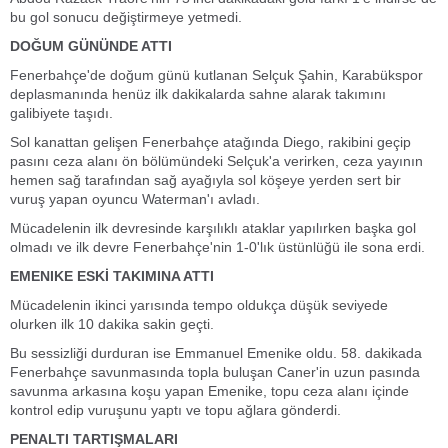
bu gol sonucu değiştirmeye yetmedi.
DOĞUM GÜNÜNDE ATTI
Fenerbahçe'de doğum günü kutlanan Selçuk Şahin, Karabükspor
deplasmanında henüz ilk dakikalarda sahne alarak takımını
galibiyete taşıdı.
Sol kanattan gelişen Fenerbahçe atağında Diego, rakibini geçip
pasını ceza alanı ön bölümündeki Selçuk'a verirken, ceza yayının
hemen sağ tarafından sağ ayağıyla sol köşeye yerden sert bir
vuruş yapan oyuncu Waterman'ı avladı.
Mücadelenin ilk devresinde karşılıklı ataklar yapılırken başka gol
olmadı ve ilk devre Fenerbahçe'nin 1-0'lık üstünlüğü ile sona erdi.
EMENIKE ESKİ TAKIMINA ATTI
Mücadelenin ikinci yarısında tempo oldukça düşük seviyede
olurken ilk 10 dakika sakin geçti.
Bu sessizliği durduran ise Emmanuel Emenike oldu. 58. dakikada
Fenerbahçe savunmasında topla buluşan Caner'in uzun pasında
savunma arkasına koşu yapan Emenike, topu ceza alanı içinde
kontrol edip vuruşunu yaptı ve topu ağlara gönderdi.
PENALTI TARTIŞMALARI