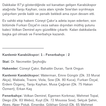
Dakikalar 87'yi gösterdiğinde sol kanattan gelişen Karabükspor
atağında Tanju Kayhan, ceza alanı içinde Sow'dan sıyrılmaya
çalışırken yerde kaldı ve penaltı bekledi ama oyun devam etti.
Ev sahibi ekip hakem Cüneyt Çakır'a adeta isyan ederken, son
bölümde Furkan Özçal'ın ceza sahası dışından müthiş şutunu
kaleci Volkan Demirel aynı güzellikte çıkarttı. Kalan dakikalarda
başka gol olmadı ve Fenerbahçe kazandı.
-----------------------------------
Kardemir Karabükspor: 1 - Fenerbahçe : 2
Stat:
Dr. Necmettin Şeyhoğlu
Hakemler:
Cüneyt Çakır, Bahattin Duran, Tarık Ongun
Kardemir Karabükspor:
Waterman, Emre Güngör (Dk. 33 Murat
Akça), Mabiala, Traore, Viola, Sow (Dk. 80 Kuca), Furkan Özçal,
Erdem Özgenç, Tanju Kayhan, Musa Çağıran (Dk. 75 Hakan
Özmert), Erkan Kaş
Fenerbahçe:
Volkan Demirel, Egemen Korkmaz, Mehmet Topal,
Diego (Dk. 83 Webo), Kuyt (Dk. 72 Moussa Sow), Selçuk Şahin,
Alves, Alper Potuk, Emenike, Gökhan Gönül (Dk. 65 Mehmet