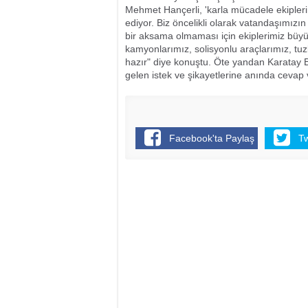
Mehmet Hançerli, 'karla mücadele ekipler
ediyor. Biz öncelikli olarak vatandaşımızı
bir aksama olmaması için ekiplerimiz büyük 
kamyonlarımız, solisyonlu araçlarımız, t
hazır" diye konuştu. Öte yandan Karatay B
gelen istek ve şikayetlerine anında cevap 
Facebook'ta Paylaş
T