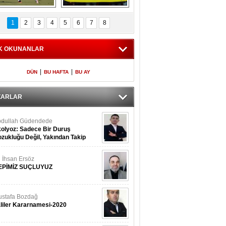
Fenerbahçe 
Futbolun adresi beş 
oluntari 3 golle 
ülke...
1
2
3
4
5
6
7
8
geçti
K OKUNANLAR
|
|
DÜN
BU HAFTA
BU AY
ZARLAR
dullah Güdendede
olyoz: Sadece Bir Duruş
zukluğu Değil, Yakından Takip
rekir
i İhsan Ersöz
EPİMİZ SUÇLUYUZ
stafa Bozdağ
liler Kararnamesi-2020