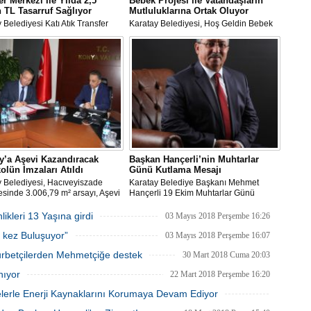
er Merkezi İle Yılda 2,5
Bebek Projesi ile Vatandaşların
 TL Tasarruf Sağlıyor
Mutluluklarına Ortak Oluyor
 Belediyesi Katı Atık Transfer
Karatay Belediyesi, Hoş Geldin Bebek
 sistemi ile hem trafikte araç
Projesi ile ikamet adresi Karatay olan
ğunu azaltıyor hem de yıllık 2,5
ailelerin yeni doğan bebeklerinin havlu,
TL yakıt tasarrufu sağlıyor.
bebek şampuanı ve sabunu, pudra, ateş
ölçer, bebek battaniyesi, bebek bakım
çantası gibi ihtiyaçlarını karşılıyor.
y’a Aşevi Kazandıracak
Başkan Hançerli’nin Muhtarlar
olün İmzaları Atıldı
Günü Kutlama Mesajı
 Belediyesi, Hacıveyiszade
Karatay Belediye Başkanı Mehmet
sinde 3.006,79 m² arsayı, Aşevi
Hançerli 19 Ekim Muhtarlar Günü
et Binası inşa edilmesi için
münasebetiyle bir kutlama mesajı
 Kızılay Derneği Konya
yayınladı.
leri 13 Yaşına girdi
03 Mayıs 2018 Perşembe 16:26
ne tahsis etti.
 kez Buluşuyor”
03 Mayıs 2018 Perşembe 16:07
urbetçilerden Mehmetçiğe destek
30 Mart 2018 Cuma 20:03
nıyor
22 Mart 2018 Perşembe 16:20
elerle Enerji Kaynaklarını Korumaya Devam Ediyor
18 Mart 2018 Pazar 17:37