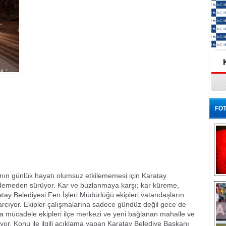
FOT
nın günlük hayatı olumsuz etkilememesi için Karatay
Ba
 demeden sürüyor. Kar ve buzlanmaya karşı; kar küreme,
ay Belediyesi Fen İşleri Müdürlüğü ekipleri vatandaşların
rcıyor. Ekipler çalışmalarına sadece gündüz değil gece de
 mücadele ekipleri ilçe merkezi ve yeni bağlanan mahalle ve
yor. Konu ile ilgili açıklama yapan Karatay Belediye Başkanı