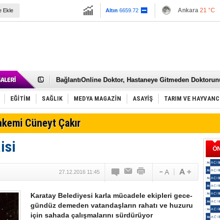
13779.39
Ankara
21 °C
e Ekle
Altın
6659.72
Dolar
47.6789
Euro
55.1256
Kurye Mama Aynı Gün Royal Canin Yavru Kedi Köpek
Ediyor
Dubai Konsolosluğu Bilgilerine Ulaşın
BağlantıOnline Doktor, Hastaneye Gitmeden Doktorun
Kiril Alfabesi
Türk Telekom'dan yeni sağlık uygulaması
EĞİTİM
SAĞLIK
MEDYA MAGAZİN
ASAYİŞ
TARIM VE HAYVANC
E-Sigara COVID Riskini 5 Kat Artırıyor!
Konyaspor’un kabus yılı: 2020
akemi Cüneyt Çakır
Alper Uludağ ameliyat oldu
Yavru Kartallar evinde mağlup
Varis Tedavisi Neden Ertelenmemeli?
isi
Ö
Konya akü satış
Konya’da altın nereden alınır?
Konya halı-mobilya yıkama
27.12.2016 11:45
Konya'da Altın Sektöründe Önemli Firma, "Mayda Go
Danabol Nedir ve Ne İşe Yarar?
Karatay Belediyesi karla mücadele ekipleri gece-
gündüz demeden vatandaşların rahatı ve huzuru
için sahada çalışmalarını sürdürüyor