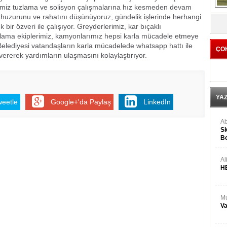
imiz tuzlama ve solisyon çalışmalarına hız kesmeden devam
n huzurunu ve rahatını düşünüyoruz, gündelik işlerinde herhangi
V
bir özveri ile çalışıyor. Greyderlerimiz, kar bıçaklı
uzlama ekiplerimiz, kamyonlarımız hepsi karla mücadele etmeye
elediyesi vatandaşların karla mücadelede whatsapp hattı ile
ÇO
vererek yardımların ulaşmasını kolaylaştırıyor.
YA
weetle
Google+'da Paylaş
LinkedIn
Ab
Sk
Bo
Ge
Al
H
Mu
Va