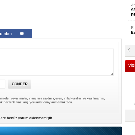
Ab
S
R
Er
umları
Es
Yr
E
VİD
Hü
Za
mleler veya imalar, inançlara saldırı içeren, imla kuralları ile yazılmamış,
k harflerle yazılmış yorumlar onaylanmamaktadır.
Al
s
ere henüz yorum eklenmemiştir.