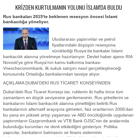
KRİZDEN KURTULMANIN YOLUNU İSLAM'DA BULDU
Rus bankaları 2015'te beklenen resesyon öncesi İslami
bankacılığa yöneliyor.
Uluslararası yaptırımlar ve petrol
fiyatlarındaki düşüşün resesyona
sürüklediği Rusya'da bankalar İslami
bankacılık alanına yönelmeye hazırlanıyor. Devlet haber ajansı RIA
Novosti'ye göre Rusya'nın kamu kalkınma bankası
Vnescheconombank, ilk sukuk satışını nasıl gerçekleştireceği
konusunda Ortadoğu bankalarından tavsiye alıyor.
AÇIKLAMA DUBAİ'DEKİ RUS TİCARET KONSEYİNDEN
Dubai'deki Rus Ticaret Konseyi ise, rublenin iki hafta önce tüm
zamanların en düşük seviyesine gerilemesinin, Rus şirketlerini ve
bankalarını İslami bankacılık alanına yönelttiğini belirtti.Rus
bankalarının alternatif arayışına gitmeleri, faiz oranlarının 2006'dan
bu yana en yüksek artışı yaşaması ve ABD öncülüğünde uygulanan
yaptırımların Gazprombank ve VTB Bank OJSC'nin de aralarında
bulunduğu kurumları ne denli etkilediğini gösteriyor. Politika
yapıcılar, bankaların batmasını ve finans sisteminin