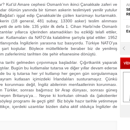
ut’ül Amare cephesi Osmanlı’nın ikinci Çanakkale zaferi ve
Ab
o kadar ölünün yanında bir tümen askerin teslimiyeti yenilir yutulur
S
R
ı Bağdat’ı işgal edip Çanakkale’de çizilen karizmayı kurtarmaktı.
askerin (18 general, 481 subay, 13300 asker) teslim alınması
etti de arttı bile. 135 yıldır ilk defa 1. Cihan Harbi’nde Osmanlı
Er
Es
ntılar yıllarca içlerinden atamadıkları bu ezikliği telafi ettiler,
ılar. Kutlamaları da NATO’da kalabilme şartıyla iptal ettiler. 1952
tlanışında İngilizlerin yarasına tuz basıyordu. Türkiye NATO’ya
şart koştular. Böylece müttefiklerle beraber biz de yenilmiş
Yr
E
zim zaferlerimiz tarihten öte şehir efsanesine dönüştü.
ihi gelmeden çırpınmaya başladılar. Çığırtkanlık yaparak
VİD
tılar. Bugün bu kutlamalar tutarsa ve diğer yıllar devam ederse
Hü
ir de bu iş tutarsa her yıl kutlanıp her geçen gün sorgulanmaya
Za
yram kutlasan içimizdeki İrlandalıları susturamayız. Çünkü
e korunması değil, İngiliz abilerinin menfaatlerinin korunması.
 Türkler, sonrası bağımsız bir Arap dünyası, sonrası güneş
eyen Britanya’ya… Neyse ki korkulan olmadı da (jakobenler
öyleşi programı ile geçti gitti! Biz böyle hazır tarihle yetinmeye
Al
e, içerdeki uzantılar bizden daha aktif oldukça İngilizler de
s