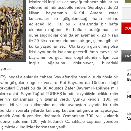
içimizdeki İngilizcikler bayağı rahatsız oldular bu
yıldönümü münasebetlerinden. Gerekçesi de 23
V
Nisan bayramının Kut’ül Amare zafer
kutlamaları ile gölgeleneceği hatta örtbas
edileceği idi. Hal bu ki aralarında bir hafta
ÇO
olmasına rağmen. Bir haftalık aralığı nasıl bir
güne sığdırdılar onu da anlayamadık. 23 Nisan
ile 29 Nisan arasında nasıl bir geçiştirme gibi bir
korku yaşadılar ise… Ola ki aynı gün olmuş olsa
ikisi aynı anda kutlanır geçerdi. Ama mevzu bir
YA
bayramın es geçilmesi değil efendim. İşin ucu
İngiliz ağalarına dokunuyor, buradaki
yorlar.
Ab
Sk
def alanlar da cabası. Vay efendim nasıl olur da böyle bir
Bo
ayramı gölgeler, engeller vesaire. Kut Bayramı da Türklerin değil
Ge
orktular! Oysaki bu da 30 Ağustos Zafer Bayramı kabilinde milli
Al
ere anlat. Sayın Tuğrul TÜRKEŞ kendi inisiyatifiyle birlikte rutin
H
erinin kutlanması için talimat verdi. Çünkü kendisi 100. yıl
sı idi ve bu kutlamalar aslında uyanıştan ziyade bir rutin
bundan sonraki yıllarda kutlanıp kutlanmadığında anlayacağız.
Mu
apıldı Atatürk yeniden doğmadı. Osmanlının 700. yılı kutlandı
Va
eniz zaferinin 100. yılı kutlandı Çanakkale cephesi yeniden
içimizdeki İngilizler korkmasın yani!