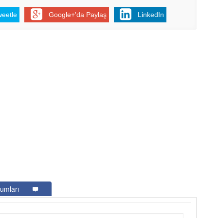
weetle
Google+'da Paylaş
LinkedIn
umları