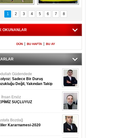
Fenerbahçe 
Futbolun adresi beş 
oluntari 3 golle 
ülke...
1
2
3
4
5
6
7
8
geçti
K OKUNANLAR
|
|
DÜN
BU HAFTA
BU AY
ZARLAR
dullah Güdendede
olyoz: Sadece Bir Duruş
zukluğu Değil, Yakından Takip
rekir
i İhsan Ersöz
EPİMİZ SUÇLUYUZ
stafa Bozdağ
liler Kararnamesi-2020