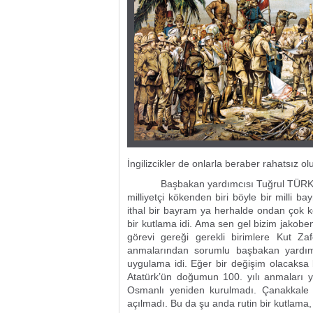
İngilizcikler de onlarla beraber rahatsız olu
Başbakan yardımcısı Tuğrul TÜRKEŞ’i he
milliyetçi kökenden biri böyle bir milli b
ithal bir bayram ya herhalde ondan çok k
bir kutlama idi. Ama sen gel bizim jakobenl
görevi gereği gerekli birimlere Kut Zaf
anmalarından sorumlu başbakan yardımcı
uygulama idi. Eğer bir değişim olacaksa 
Atatürk’ün doğumun 100. yılı anmaları y
Osmanlı yeniden kurulmadı. Çanakkale d
açılmadı. Bu da şu anda rutin bir kutlama, 