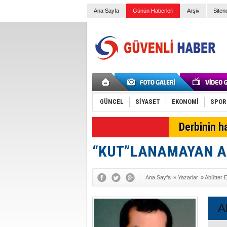
Ana Sayfa
Günün Haberleri
Arşiv
Siten
GÜNCEL
SİYASET
EKONOMİ
SPOR
SON DAKİKA
Derbinin h
“KUT”LANAMAYAN AM
Ana Sayfa
»
Yazarlar
»
Abütter
A