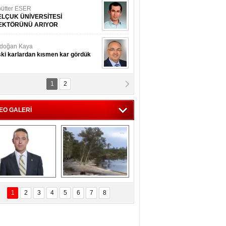
ütter ESER
ELÇUK ÜNİVERSİTESİ
EKTÖRÜNÜ ARIYOR
doğan Kaya
ki karlardan kısmen kar gördük
1
2
d.Doç.Dr. İbrahim BAYKAN
kmek yemeyin
EO GALERİ
seyin Gök
man ve İnsan
i Koç'tan  Lefter 
Ağaçlar 5 Saniyede 
ezonunda herkesi 
Kayboldu! 
1
2
3
4
5
6
7
8
yeniden saygıya 
SubhanAllah!
davet!