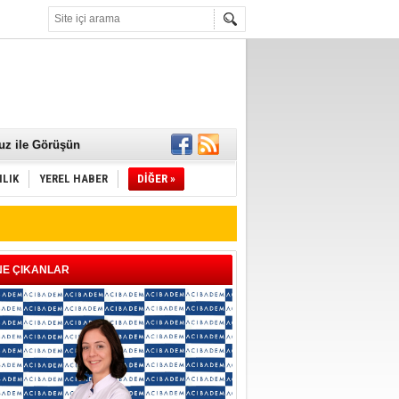
 Mamaları Teslim
uz ile Görüşün
ILIK
YEREL HABER
DİĞER »
NE ÇIKANLAR
ld"