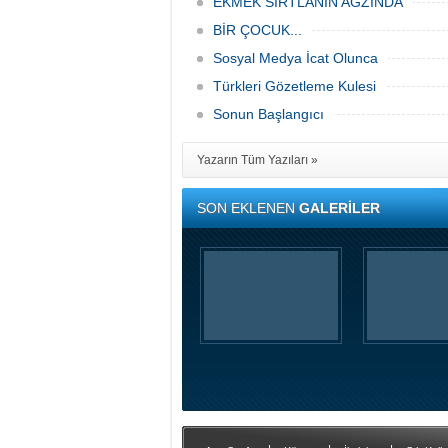
EKMEK SIRTLANIN AĞZINDA
BİR ÇOCUK...
Sosyal Medya İcat Olunca
Türkleri Gözetleme Kulesi
Sonun Başlangıcı
Yazarın Tüm Yazıları »
SON EKLENEN
GALERİLER