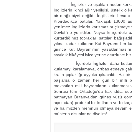
İngilizler ve uşakları neden korkar? K
İngilizlerin ikinci ağır yenilgisi, üstelik 
bir mağlubiyet değildi. İngilizlerin hesab
Kıpırdadıkça battılar. Yaklaşık 13800 
yenilmez İngilizlerin karizmasını çizmeye y
Devleti’ne yenildiler. Neyse ki içerdeki uza
kurtardığımız toprakları sattılar, bağışlad
yılına kadar kutlanan Kut Bayramı her ku
girince Kut Bayramı’nın yasaklanmasını 
sayıldık hikâyesi iyice yerine oturdu ve bi
İçerdeki İngilizler daha kutlama tar
kutlamayı karalamaya, örtbas etmeye çalış
kralın çıplaklığı ayyuka çıkacaktı. Ha b
başlarsa o zaman her gün bir milli ba
maksatları milli bayramların kutlanması v
Sonrası tüm Ortadoğu’da hak iddia eden
batmayan Britanya’dan güneş yüzü görm
açısından) protokol bir kutlama ve birkaç s
ve halimizden memnun olmaya devam ettikç
müsterih olsunlar ne diyelim!