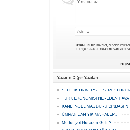
UYARI:
Küfür, hakaret, rencide edici cü
Türkçe karakter kullanılmayan ve büyü
Bu yaz
Yazarın Diğer Yazıları
SELÇUK ÜNİVERSİTESİ REKTÖRÜ
TÜRK EKONOMİSİ NEREDEN HAVA 
KANLI NOEL MAĞDURU BİNBAŞI N
ÜMRAN’DAN YIKIMA HALEP…
Medeniyet Nereden Gelir ?