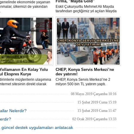
Firma, "Mayda Gold"
genelinde ekonomide yaşanan
nmalar, ülkemizi de yakından
​​​​​​​Eskil Çukuryurtlu Mehmet Ali Mayda
.
tarafından geçtiğimiz yıl açılan Mayda
Gold Konya'da altın ve ziynet
eşyalarında toptan ve perakende
satışlarında önemli bir merkez haline
geldi.
Yollamanın En Kolay Yolu
CHEP, Konya Servis Merkezi’ne
ul Ekspres Kurye
dev yatırım!
dirimlerle müşterilerin ulaşımına
CHEP, Konya Servis Merkezi’ne 2
nternet sitesinin direkt olarak
milyon 500 bin TL yatırım yaptı.
atlar eşliğinde, tüm ilçeler için
ılmaya devam edilmesi
08 Mayıs 2019 Çarşamba 10:16
yor.
15 Şubat 2019 Cuma 15:19
llar Nelerdir?
15 Şubat 2019 Cuma 11:47
erdir?
02 Ocak 2019 Çarşamba 13:33
a güncel destek uygulamaları anlatacak
23 Aralık 2017 Cumartesi 12:12