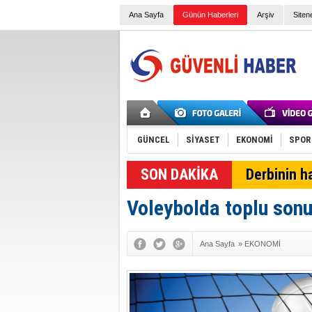
Ana Sayfa
Günün Haberleri
Arşiv
Siten
GÜNCEL
SİYASET
EKONOMİ
SPOR
SON DAKİKA
Derbinin h
Voleybolda toplu sonu
Ana Sayfa
»
EKONOMİ