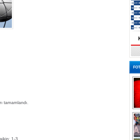
FOT
arı tamamlandı.
Ba
ikin: 1-3