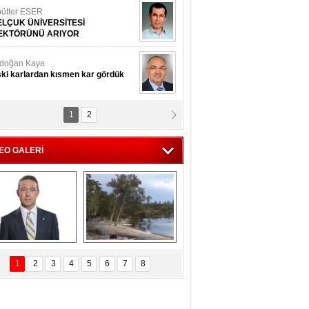
ütter ESER
ELÇUK ÜNİVERSİTESİ
EKTÖRÜNÜ ARIYOR
doğan Kaya
ki karlardan kısmen kar gördük
1
2
d.Doç.Dr. İbrahim BAYKAN
kmek yemeyin
EO GALERİ
seyin Gök
man ve İnsan
i Koç'tan  Lefter 
Ağaçlar 5 Saniyede 
ezonunda herkesi 
Kayboldu! 
1
2
3
4
5
6
7
8
yeniden saygıya 
SubhanAllah!
davet!