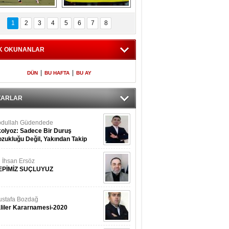
Fenerbahçe 
Futbolun adresi beş 
oluntari 3 golle 
ülke...
1
2
3
4
5
6
7
8
geçti
K OKUNANLAR
|
|
DÜN
BU HAFTA
BU AY
ZARLAR
dullah Güdendede
olyoz: Sadece Bir Duruş
zukluğu Değil, Yakından Takip
rekir
i İhsan Ersöz
EPİMİZ SUÇLUYUZ
stafa Bozdağ
liler Kararnamesi-2020