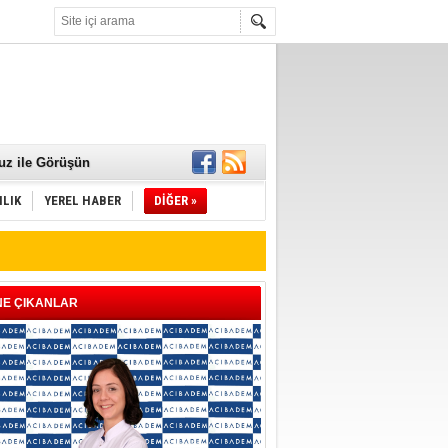
 Mamaları Teslim
uz ile Görüşün
ILIK
YEREL HABER
DİĞER »
NE ÇIKANLAR
ld"