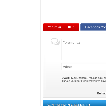
Yorumlar
0
Facebook Yor
UYARI:
Küfür, hakaret, rencide edici cü
Türkçe karakter kullanılmayan ve büyü
Bu hab
SON EKLENEN
GALERİLER