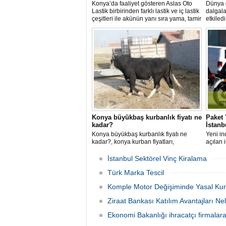
Konya’da faaliyet gösteren Aslas Oto
Dünya 
Lastik birbirinden farklı lastik ve iç lastik
dalgala
çeşitleri ile akünün yanı sıra yama, tamir
etkiledi
malzemeleriyle hizmet veriyor.
Konya büyükbaş kurbanlık fiyatı ne
Paket 
kadar?
İstanb
Konya büyükbaş kurbanlık fiyatı ne
Yeni in
kadar?, konya kurban fiyatları,
açılan i
büyükbaş kurban fiyatları, 2020 konya
özel fiy
kurbanlık fiyatları ne kadar? konya
kullan
İstanbul Sektörel Vinç Kiralama
kurbanlık fiyatları ne?, konya düve
sağlanı
fiyatları ne kadar?
Türk Marka Tescil
Komple Motor Değişiminde Yasal Kura
Ziraat Bankası Katılım Avantajları Nel
Ekonomi Bakanlığı ihracatçı firmalar