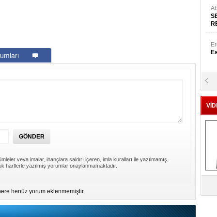
Ab
S
R
Er
Es
umları
Yr
E
VİD
Hü
Za
mleler veya imalar, inançlara saldırı içeren, imla kuralları ile yazılmamış,
k harflerle yazılmış yorumlar onaylanmamaktadır.
Al
s
ere henüz yorum eklenmemiştir.