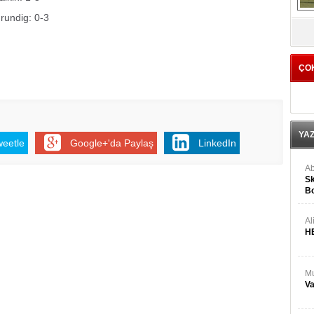
rundig: 0-3
V
ÇO
YA
weetle
Google+'da Paylaş
LinkedIn
Ab
Sk
Bo
Ge
Al
H
Mu
Va