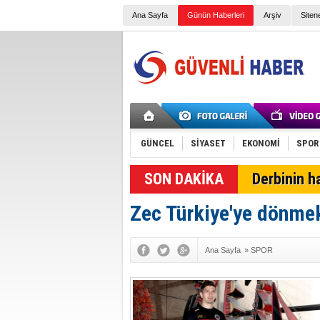
Ana Sayfa
Günün Haberleri
Arşiv
Siten
GÜNCEL
SİYASET
EKONOMİ
SPOR
Derbinin h
Zec Türkiye'ye dönmek
Ana Sayfa
»
SPOR