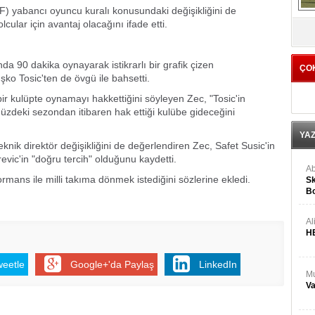
) yabancı oyuncu kuralı konusundaki değişikliğini de
cular için avantaj olacağını ifade etti.
V
da 90 dakika oynayarak istikrarlı bir grafik çizen
ÇO
şko Tosic'ten de övgü ile bahsetti.
bir kulüpte oynamayı hakkettiğini söyleyen Zec, "Tosic'in
deki sezondan itibaren hak ettiği kulübe gideceğini
YA
knik direktör değişikliğini de değerlendiren Zec, Safet Susic'in
ic'in "doğru tercih" olduğunu kaydetti.
Ab
rmans ile milli takıma dönmek istediğini sözlerine ekledi.
Sk
Bo
Ge
Al
H
weetle
Google+'da Paylaş
LinkedIn
Mu
Va