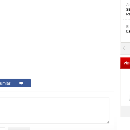
Ab
S
R
Er
Es
Yr
E
VİD
Hü
Za
umları
Al
s