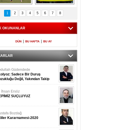
Fenerbahçe 
Futbolun adresi beş 
oluntari 3 golle 
ülke...
1
2
3
4
5
6
7
8
geçti
K OKUNANLAR
|
|
DÜN
BU HAFTA
BU AY
ZARLAR
dullah Güdendede
olyoz: Sadece Bir Duruş
zukluğu Değil, Yakından Takip
rekir
i İhsan Ersöz
EPİMİZ SUÇLUYUZ
stafa Bozdağ
liler Kararnamesi-2020