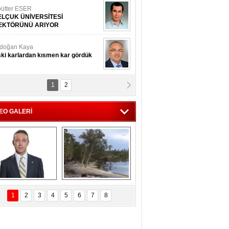
ütter ESER
ELÇUK ÜNİVERSİTESİ
EKTÖRÜNÜ ARIYOR
doğan Kaya
ki karlardan kısmen kar gördük
1
2
d.Doç.Dr. İbrahim BAYKAN
kmek yemeyin
EO GALERİ
seyin Gök
man ve İnsan
i Koç'tan  Lefter 
Ağaçlar 5 Saniyede 
ezonunda herkesi 
Kayboldu! 
1
2
3
4
5
6
7
8
yeniden saygıya 
SubhanAllah!
davet!