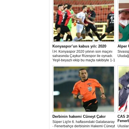
Konyaspor’un kabus yılı: 2020
Alper 
İ.H. Konyaspor 2020 yılının son maçını
Sivass
sahasında Çaykur Rizespor ile oynadı.
Uludağ,
Yeşil-beyazlı ekip bu maçta rakibiyle 1-1
berabere kaldı. Konyaspor için 2020
sıkıntılarla ve kaosla geçen bir yıl oldu
Derbinin hakemi Cüneyt Çakır
CAS 2
Fener
Süper Lig'in 6. haftasındaki Galatasaray
- Fenerbahçe derbisinin Hakemi Cüneyt
Ulusla