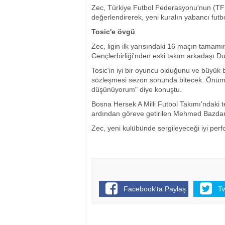
Zec, Türkiye Futbol Federasyonu'nun (TFF
değerlendirerek, yeni kuralın yabancı futbol
Tosic'e övgü
Zec, ligin ilk yarısındaki 16 maçın tamamın
Gençlerbirliği'nden eski takım arkadaşı Du
Tosic'in iyi bir oyuncu olduğunu ve büyük 
sözleşmesi sezon sonunda bitecek. Önümüz
düşünüyorum" diye konuştu.
Bosna Hersek A Milli Futbol Takımı'ndaki te
ardından göreve getirilen Mehmed Bazdarev
Zec, yeni kulübünde sergileyeceği iyi perfo
Facebook'ta Paylaş
T