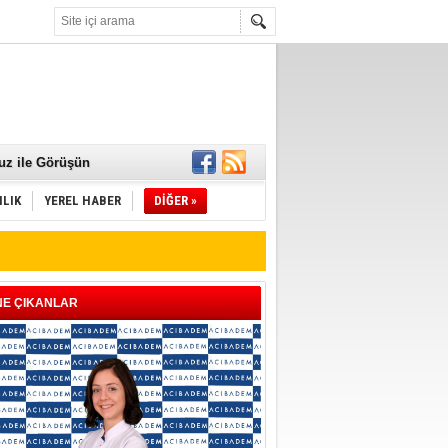
 Mamaları Teslim
uz ile Görüşün
ILIK
YEREL HABER
DİĞER »
NE ÇIKANLAR
ld"