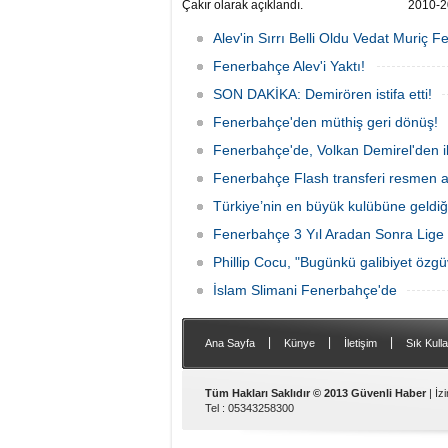
Çakır olarak açıklandı.
2010-2
dair ya
reddetti
Alev'in Sırrı Belli Oldu Vedat Muriç 
Fenerbahçe Alev'i Yaktı!
SON DAKİKA: Demirören istifa etti!
Fenerbahçe'den müthiş geri dönüş!
Fenerbahçe'de, Volkan Demirel'den i
Fenerbahçe Flash transferi resmen a
Türkiye’nin en büyük kulübüne geldi
Fenerbahçe 3 Yıl Aradan Sonra Lige G
Phillip Cocu, "Bugünkü galibiyet özgü
İslam Slimani Fenerbahçe'de
|
|
|
Ana Sayfa
Künye
İletişim
Sık Kulla
Tüm Hakları Saklıdır © 2013 Güvenli Haber
| İz
Tel : 05343258300