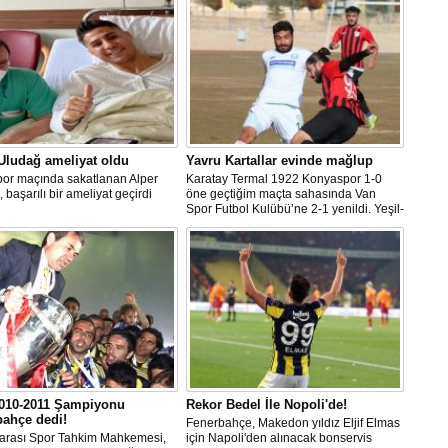
Uludağ ameliyat oldu
Yavru Kartallar evinde mağlup
por maçında sakatlanan Alper
Karatay Termal 1922 Konyaspor 1-0
 başarılı bir ameliyat geçirdi
öne geçtiğim maçta sahasında Van
Spor Futbol Kulübü’ne 2-1 yenildi. Yeşil-
beyazlı ekip haftayı 19 puanla 14.
sırada tamamladı
010-2011 Şampiyonu
Rekor Bedel İle Nopoli'de!
bahçe dedi!
Fenerbahçe, Makedon yıldız Eljif Elmas
rarası Spor Tahkim Mahkemesi,
için Napoli'den alınacak bonservis