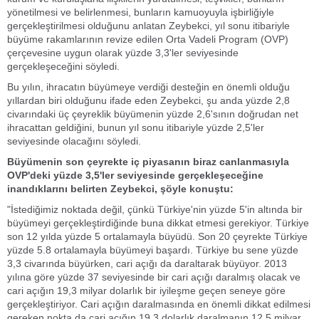
yönetilmesi ve belirlenmesi, bunların kamuoyuyla işbirliğiyle
gerçekleştirilmesi olduğunu anlatan Zeybekci, yıl sonu itibariyle
büyüme rakamlarının revize edilen Orta Vadeli Program (OVP)
çerçevesine uygun olarak yüzde 3,3'ler seviyesinde
gerçekleşeceğini söyledi.
Bu yılın, ihracatın büyümeye verdiği desteğin en önemli olduğu
yıllardan biri olduğunu ifade eden Zeybekci, şu anda yüzde 2,8
civarındaki üç çeyreklik büyümenin yüzde 2,6'sının doğrudan net
ihracattan geldiğini, bunun yıl sonu itibariyle yüzde 2,5'ler
seviyesinde olacağını söyledi.
Büyümenin son çeyrekte iç piyasanın biraz canlanmasıyla
OVP'deki yüzde 3,5'ler seviyesinde gerçekleşeceğine
inandıklarını belirten Zeybekci, şöyle konuştu:
"İstediğimiz noktada değil, çünkü Türkiye'nin yüzde 5'in altında bir
büyümeyi gerçekleştirdiğinde buna dikkat etmesi gerekiyor. Türkiye
son 12 yılda yüzde 5 ortalamayla büyüdü. Son 20 çeyrekte Türkiye
yüzde 5.8 ortalamayla büyümeyi başardı. Türkiye bu sene yüzde
3,3 civarında büyürken, cari açığı da daraltarak büyüyor. 2013
yılına göre yüzde 37 seviyesinde bir cari açığı daralmış olacak ve
cari açığın 19,3 milyar dolarlık bir iyileşme geçen seneye göre
gerçekleştiriyor. Cari açığın daralmasında en önemli dikkat edilmesi
gereken nokta da cari açığın 19,3 dolarlık daralmanın 12,5 milyar