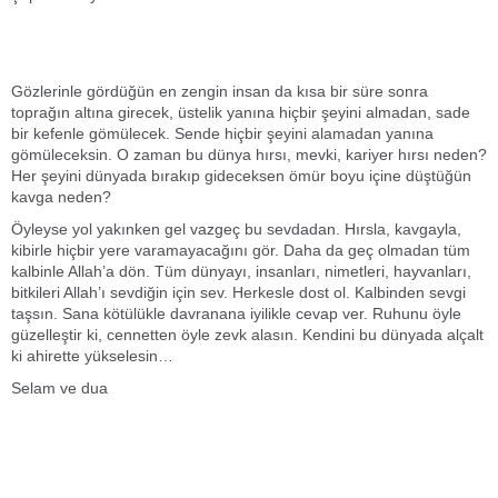
Gözlerinle gördüğün en zengin insan da kısa bir süre sonra
toprağın altına girecek, üstelik yanına hiçbir şeyini almadan, sade
bir kefenle gömülecek. Sende hiçbir şeyini alamadan yanına
gömüleceksin. O zaman bu dünya hırsı, mevki, kariyer hırsı neden?
Her şeyini dünyada bırakıp gideceksen ömür boyu içine düştüğün
kavga neden?
Öyleyse yol yakınken gel vazgeç bu sevdadan. Hırsla, kavgayla,
kibirle hiçbir yere varamayacağını gör. Daha da geç olmadan tüm
kalbinle Allah’a dön. Tüm dünyayı, insanları, nimetleri, hayvanları,
bitkileri Allah’ı sevdiğin için sev. Herkesle dost ol. Kalbinden sevgi
taşsın. Sana kötülükle davranana iyilikle cevap ver. Ruhunu öyle
güzelleştir ki, cennetten öyle zevk alasın. Kendini bu dünyada alçalt
ki ahirette yükselesin…
Selam ve dua