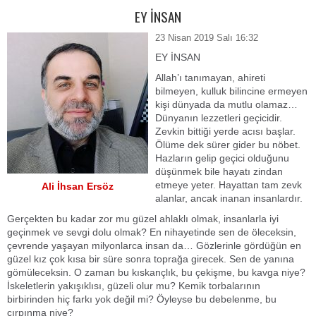
EY İNSAN
23 Nisan 2019 Salı 16:32
EY İNSAN
Allah’ı tanımayan, ahireti
bilmeyen, kulluk bilincine ermeyen
kişi dünyada da mutlu olamaz…
Dünyanın lezzetleri geçicidir.
Zevkin bittiği yerde acısı başlar.
Ölüme dek sürer gider bu nöbet.
Hazların gelip geçici olduğunu
düşünmek bile hayatı zindan
etmeye yeter. Hayattan tam zevk
Ali İhsan Ersöz
alanlar, ancak inanan insanlardır.
Gerçekten bu kadar zor mu güzel ahlaklı olmak, insanlarla iyi
geçinmek ve sevgi dolu olmak? En nihayetinde sen de öleceksin,
çevrende yaşayan milyonlarca insan da… Gözlerinle gördüğün en
güzel kız çok kısa bir süre sonra toprağa girecek. Sen de yanına
gömüleceksin. O zaman bu kıskançlık, bu çekişme, bu kavga niye?
İskeletlerin yakışıklısı, güzeli olur mu? Kemik torbalarının
birbirinden hiç farkı yok değil mi? Öyleyse bu debelenme, bu
çırpınma niye?