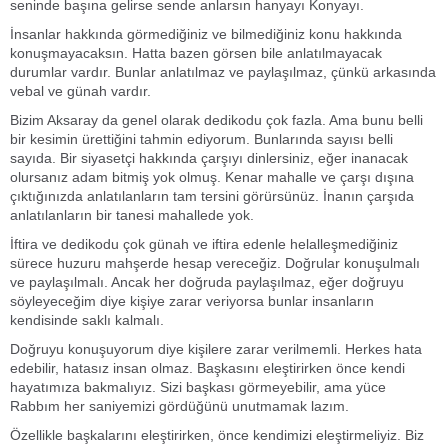
seninde başına gelirse sende anlarsın hanyayı Konyayı.
İnsanlar hakkında görmediğiniz ve bilmediğiniz konu hakkında
konuşmayacaksın. Hatta bazen görsen bile anlatılmayacak
durumlar vardır. Bunlar anlatılmaz ve paylaşılmaz, çünkü arkasında
vebal ve günah vardır.
Bizim Aksaray da genel olarak dedikodu çok fazla. Ama bunu belli
bir kesimin ürettiğini tahmin ediyorum. Bunlarında sayısı belli
sayıda. Bir siyasetçi hakkında çarşıyı dinlersiniz, eğer inanacak
olursanız adam bitmiş yok olmuş. Kenar mahalle ve çarşı dışına
çıktığınızda anlatılanların tam tersini görürsünüz. İnanın çarşıda
anlatılanların bir tanesi mahallede yok.
İftira ve dedikodu çok günah ve iftira edenle helalleşmediğiniz
sürece huzuru mahşerde hesap vereceğiz. Doğrular konuşulmalı
ve paylaşılmalı. Ancak her doğruda paylaşılmaz, eğer doğruyu
söyleyeceğim diye kişiye zarar veriyorsa bunlar insanların
kendisinde saklı kalmalı.
Doğruyu konuşuyorum diye kişilere zarar verilmemli. Herkes hata
edebilir, hatasız insan olmaz. Başkasını eleştirirken önce kendi
hayatımıza bakmalıyız. Sizi başkası görmeyebilir, ama yüce
Rabbım her saniyemizi gördüğünü unutmamak lazım.
Özellikle başkalarını eleştirirken, önce kendimizi eleştirmeliyiz. Biz