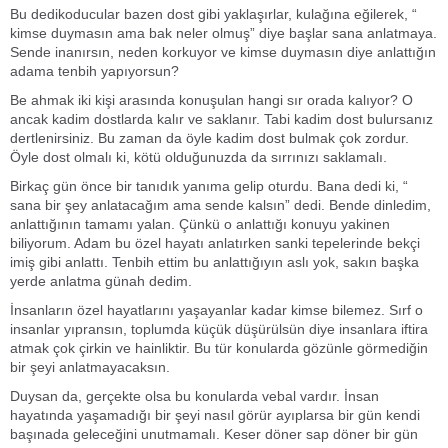
Bu dedikoducular bazen dost gibi yaklaşırlar, kulağına eğilerek, “
kimse duymasın ama bak neler olmuş” diye başlar sana anlatmaya.
Sende inanırsın, neden korkuyor ve kimse duymasın diye anlattığın
adama tenbih yapıyorsun?
Be ahmak iki kişi arasında konuşulan hangi sır orada kalıyor? O
ancak kadim dostlarda kalır ve saklanır. Tabi kadim dost bulursanız
dertlenirsiniz. Bu zaman da öyle kadim dost bulmak çok zordur.
Öyle dost olmalı ki, kötü olduğunuzda da sırrınızı saklamalı.
Birkaç gün önce bir tanıdık yanıma gelip oturdu. Bana dedi ki, “
sana bir şey anlatacağım ama sende kalsın” dedi. Bende dinledim,
anlattığının tamamı yalan. Çünkü o anlattığı konuyu yakinen
biliyorum. Adam bu özel hayatı anlatırken sanki tepelerinde bekçi
imiş gibi anlattı. Tenbih ettim bu anlattığıyın aslı yok, sakın başka
yerde anlatma günah dedim.
İnsanların özel hayatlarını yaşayanlar kadar kimse bilemez. Sırf o
insanlar yıpransın, toplumda küçük düşürülsün diye insanlara iftira
atmak çok çirkin ve hainliktir. Bu tür konularda gözünle görmediğin
bir şeyi anlatmayacaksın.
Duysan da, gerçekte olsa bu konularda vebal vardır. İnsan
hayatında yaşamadığı bir şeyi nasıl görür ayıplarsa bir gün kendi
başınada geleceğini unutmamalı. Keser döner sap döner bir gün