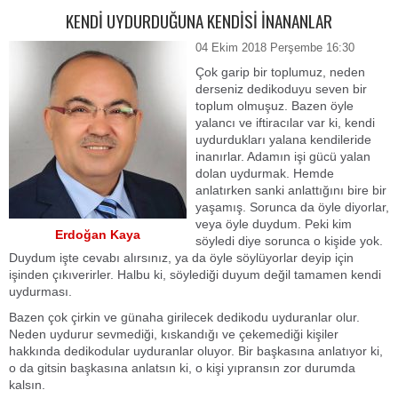
KENDİ UYDURDUĞUNA KENDİSİ İNANANLAR
04 Ekim 2018 Perşembe 16:30
Çok garip bir toplumuz, neden
derseniz dedikoduyu seven bir
toplum olmuşuz. Bazen öyle
yalancı ve iftiracılar var ki, kendi
uydurdukları yalana kendileride
inanırlar. Adamın işi gücü yalan
dolan uydurmak. Hemde
anlatırken sanki anlattığını bire bir
yaşamış. Sorunca da öyle diyorlar,
veya öyle duydum. Peki kim
Erdoğan Kaya
söyledi diye sorunca o kişide yok.
Duydum işte cevabı alırsınız, ya da öyle söylüyorlar deyip için
işinden çıkıverirler. Halbu ki, söylediği duyum değil tamamen kendi
uydurması.
Bazen çok çirkin ve günaha girilecek dedikodu uyduranlar olur.
Neden uydurur sevmediği, kıskandığı ve çekemediği kişiler
hakkında dedikodular uyduranlar oluyor. Bir başkasına anlatıyor ki,
o da gitsin başkasına anlatsın ki, o kişi yıpransın zor durumda
kalsın.