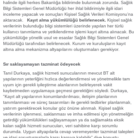
halinde ilgili herkes Bakanlığa bildirimde bulunmak zorunda. Sağlık
Bilgi Sistemleri Genel Müdürlüğü her ihlal bildirimiyle ilgili idari
inceleme yapacak ve sonuçları Kişisel Sağlık Verileri Komisyonu’na
aktaracak.
Kayıt alma yükümlülüğü belirlenecek.
Kişisel sağlık
verilerinin bulunduğu bilgi sistemleri üzerinde yapılan her türlü
kullanıcı tanımlama ve yetkilendirme işlemi kayıt altına alınacak. Bu
yükümlülüğe yönelik usul ve esaslar Sağlık Bilgi Sistemleri Genel
Müdürlüğü tarafından belirlenecek. Kurum ve kuruluşların kayıt
altına alma mekanizma altyapılarını oluşturmaları gerekiyor.
Sır saklayamayan tazminat ödeyecek
Tanıl Durkaya, sağlık hizmeti sunucularının mevcut BT alt
yapılarının yeterliğini hızlıca değerlendirmesi ve yönetmelikle tam
uyum için gerekli iyileştirme alanlarının belirleyerek vakit
kaybetmeden uygulamaya geçmesi gerektiğini söyledi. Durkaya,
“Kayıt alt yapılarının konumlandırılması, iletişim planlarının
tanımlanması ve süreç tasarımları ile gerekli tedbirler planlanmalı,
yatırım gerektirecek konular göz önüne alınmalı. Kişisel sağlık
verilerinin işlenmesi, saklanması ve imha edilmesi için yönetmeliğin
getirdiği yükümlülükleri sağlayamayan ya da sağlamakta eksik
kalan sağlık hizmeti sunucuları, veri sahibine karşı sorumlu
durumda. Uygun altyapılarla cevap veremeyenler tazminat talepleri
ve idari soruşturmalarla karşı karşıya kalabilir” diye konuştu.