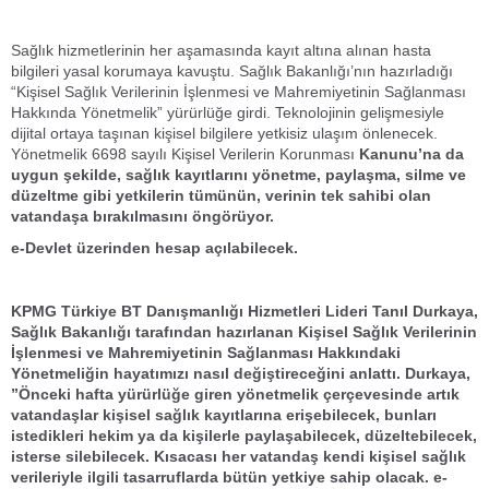
Sağlık hizmetlerinin her aşamasında kayıt altına alınan hasta
bilgileri yasal korumaya kavuştu. Sağlık Bakanlığı’nın hazırladığı
“Kişisel Sağlık Verilerinin İşlenmesi ve Mahremiyetinin Sağlanması
Hakkında Yönetmelik” yürürlüğe girdi. Teknolojinin gelişmesiyle
dijital ortaya taşınan kişisel bilgilere yetkisiz ulaşım önlenecek.
Yönetmelik 6698 sayılı Kişisel Verilerin Korunması
Kanunu’na da
uygun şekilde, sağlık kayıtlarını yönetme, paylaşma, silme ve
düzeltme gibi yetkilerin tümünün, verinin tek sahibi olan
vatandaşa bırakılmasını öngörüyor.
e-Devlet üzerinden hesap açılabilecek.
KPMG Türkiye BT Danışmanlığı Hizmetleri Lideri Tanıl Durkaya,
Sağlık Bakanlığı tarafından hazırlanan Kişisel Sağlık Verilerinin
İşlenmesi ve Mahremiyetinin Sağlanması Hakkındaki
Yönetmeliğin hayatımızı nasıl değiştireceğini anlattı. Durkaya,
”Önceki hafta yürürlüğe giren yönetmelik çerçevesinde artık
vatandaşlar kişisel sağlık kayıtlarına erişebilecek, bunları
istedikleri hekim ya da kişilerle paylaşabilecek, düzeltebilecek,
isterse silebilecek. Kısacası her vatandaş kendi kişisel sağlık
verileriyle ilgili tasarruflarda bütün yetkiye sahip olacak. e-