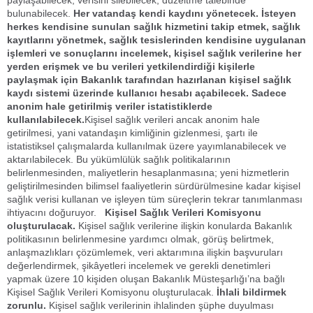
paylaşabilecek, verisini silebilecek, düzeltme talebinde
bulunabilecek.
Her vatandaş kendi kaydını yönetecek.
İsteyen
herkes kendisine sunulan sağlık hizmetini takip etmek, sağlık
kayıtlarını yönetmek, sağlık tesislerinden kendisine uygulanan
işlemleri ve sonuçlarını incelemek, kişisel sağlık verilerine her
yerden erişmek ve bu verileri yetkilendirdiği kişilerle
paylaşmak için Bakanlık tarafından hazırlanan kişisel sağlık
kaydı sistemi üzerinde kullanıcı hesabı açabilecek.
Sadece
anonim hale getirilmiş veriler istatistiklerde
kullanılabilecek.
Kişisel sağlık verileri ancak anonim hale
getirilmesi, yani vatandaşın kimliğinin gizlenmesi, şartı ile
istatistiksel çalışmalarda kullanılmak üzere yayımlanabilecek ve
aktarılabilecek. Bu yükümlülük sağlık politikalarının
belirlenmesinden, maliyetlerin hesaplanmasına; yeni hizmetlerin
geliştirilmesinden bilimsel faaliyetlerin sürdürülmesine kadar kişisel
sağlık verisi kullanan ve işleyen tüm süreçlerin tekrar tanımlanması
ihtiyacını doğuruyor.
Kişisel Sağlık Verileri Komisyonu
oluşturulacak.
Kişisel sağlık verilerine ilişkin konularda Bakanlık
politikasının belirlenmesine yardımcı olmak, görüş belirtmek,
anlaşmazlıkları çözümlemek, veri aktarımına ilişkin başvuruları
değerlendirmek, şikâyetleri incelemek ve gerekli denetimleri
yapmak üzere 10 kişiden oluşan Bakanlık Müsteşarlığı’na bağlı
Kişisel Sağlık Verileri Komisyonu oluşturulacak.
İhlali bildirmek
zorunlu.
Kişisel sağlık verilerinin ihlalinden şüphe duyulması