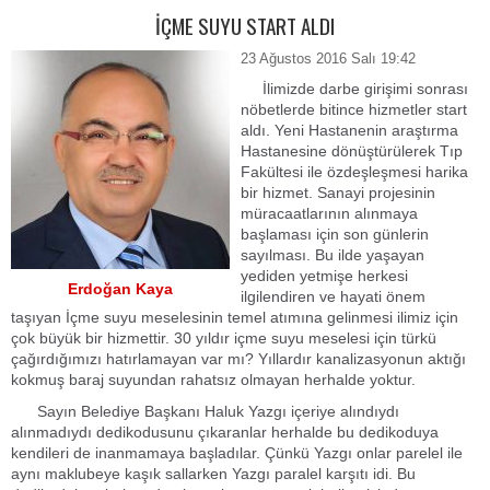
İÇME SUYU START ALDI
23 Ağustos 2016 Salı 19:42
İlimizde darbe girişimi sonrası
nöbetlerde bitince hizmetler start
aldı. Yeni Hastanenin araştırma
Hastanesine dönüştürülerek Tıp
Fakültesi ile özdeşleşmesi harika
bir hizmet. Sanayi projesinin
müracaatlarının alınmaya
başlaması için son günlerin
sayılması. Bu ilde yaşayan
yediden yetmişe herkesi
Erdoğan Kaya
ilgilendiren ve hayati önem
taşıyan İçme suyu meselesinin temel atımına gelinmesi ilimiz için
çok büyük bir hizmettir. 30 yıldır içme suyu meselesi için türkü
çağırdığımızı hatırlamayan var mı? Yıllardır kanalizasyonun aktığı
kokmuş baraj suyundan rahatsız olmayan herhalde yoktur.
Sayın Belediye Başkanı Haluk Yazgı içeriye alındıydı
alınmadıydı dedikodusunu çıkaranlar herhalde bu dedikoduya
kendileri de inanmamaya başladılar. Çünkü Yazgı onlar parelel ile
aynı maklubeye kaşık sallarken Yazgı paralel karşıtı idi. Bu