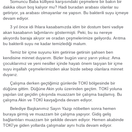
Somuncu Baba külliyesi karşısındaki çeşmelere bir bakın bir
dakika olsun boş kalıyor mu? Hadi buradan arabası olanlar su
getiriyor, ya arabası olmayanlar ne yapsın. Bu bakterili suyu içmeye
devam ediyor.
3 yıl önce idi Ihlara kasabamızda idim bir dostum beni vadiye
akan kasabanın lağımlarını göstermişti. Peki, bu su nereye
akıyordu baraja akıyor ve oradan çeşmelerimize geliyordu. Arıtma
bu bakterili suyu ne kadar temizlediği malum.
Temiz bir içme suyunu kim getirirse getirsin şahsen ben
kendisine minnet duyarım. Bizler bugün varız yarın yokuz. Ama
çocuklarımız ve yeni nesiller içinde hayatı önem taşıyan bir içme
suyu inşallah çeşmelerimizden akar bizde sebep olanlara minnet
duyarız.
Çalışma derken geçtiğimiz günlerde TOKİ bölgesinde bir
düğüne gittim. Düğüne Akin yolu üzerinden geçtim. TOKİ yoluna
yapılan üst geçidin çıkışında muazzam bir çalışma başlamış. Bu
çalışma Akin ve TOKİ kavşağında devam ediyor.
Belediye Başkanımız Sayın Yazgı nöbetten sonra hemen
buraya girmiş ve muazzam bir çalışma yapıyor. Gidiş geliş
bağlantıları muazzam bir şekilde devam ediyor. Hemen akabinde
TOKİ’ye giden yollarda çalışmalar aynı hızla devam ediyor.