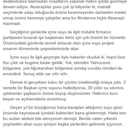
dedikodulara bakmadan icraatlarını yaparak halkın içinde gezmeye
devam ediyor. Aksaraylılar şunu çok iyi biliyorlar ki, mahalli
seçimlerde aday olduğunda önünü kesemeyenler darbeden medet
umup önünü kesmeye çalıştılar ama bu iftiralarına hiçbir Aksaraylı
inanmadı.
Geçtiğimiz günlerde içme suyu ile ilgili mütahit firmanın
şantiyesini kurarak işe başlaması ilimiz için çok önemli bir hizmettir.
Önümüzdeki günlerde temeli atılacak olan içme suyu projesi
umarım döneminde çeşmelerimizde akar.
İçme suyu ile ilgili geçmişte öyle haberler okuduk ki, hepsi faso
fiso çıktı ve bugüne kadar geldik. Yok, efendim Yalnızceviz
bölgesine, yok Ağzıkarahan bölgesine sondaj vuruldu ninnileri ile
avutulduk. Sonuç elde var sıfır sıfır.
Demek ki gerçekten kalıcı bir çözüm üretilmediği ortaya çıktı. 2
senede bir Başkan içme suyunu hallediyorsa, 30 yıldır su sıkıntısı
çektirenler şapkasını önüne koyup düşünsünler. Halkımız kuru
beyan ve açıklamalarla avutulmuş.
Geçen yıl bir büyüğümüz bana barajdan aldığımız suyu gözü
önümde kaynatarak içindeki bakterileri bana göstermişti. Hatta ben
bu sudan abdest bile almıyorum demişti. Bende zaten yıllardır
çeşmeden akan suyu içmiyor başka yerlerden getirerek içiyorum.