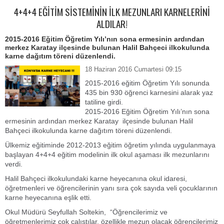
4+4+4 EĞİTİM SİSTEMİNİN İLK MEZUNLARI KARNELERİNİ
ALDILAR!
2015-2016 Eğitim Öğretim Yılı’nın sona ermesinin ardından
merkez Karatay ilçesinde bulunan Halil Bahçeci ilkokulunda
karne dağıtım töreni düzenlendi.
18 Haziran 2016 Cumartesi 09:15
2015-2016 eğitim Öğretim Yılı sonunda
435 bin 930 öğrenci karnesini alarak yaz
tatiline girdi.
2015-2016 Eğitim Öğretim Yılı’nın sona
ermesinin ardından merkez Karatay ilçesinde bulunan Halil
Bahçeci ilkokulunda karne dağıtım töreni düzenlendi.
Ülkemiz eğitiminde 2012-2013 eğitim öğretim yılında uygulanmaya
başlayan 4+4+4 eğitim modelinin ilk okul aşaması ilk mezunlarını
verdi.
Halil Bahçeci ilkokulundaki karne heyecanına okul idaresi,
öğretmenleri ve öğrencilerinin yanı sıra çok sayıda veli çocuklarının
karne heyecanına eşlik etti.
Okul Müdürü Seyfullah Soltekin, “Öğrencilerimiz ve
öğretmenlerimiz çok çalıştılar, özellikle mezun olacak öğrencilerimiz