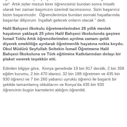
var! Artık sizler mezun birer öğrencisiniz bundan sonra misafir
olarak her zaman başımızın üzerindi tacımsısınız. Sizin başarınız
bizim başarımızdır. Öğrencilerimize bundan sonraki hayatlarında
başarılar diliyorum. İnşallah gelecek onların olacak ” dedi.
Halil Bahçeci ilkokulu öğretmenlerinden 28 yıllık meslek
hayatının yaklaşık 25 yılını Halil Bahçeci ilkokulunda geçiren
İsmail Toklu Artık öğrencilerimden ayrılma zamanı geldi
diyerek emekliliğe ayrılarak öğretmenlik hayatına nokta koydu.
Okul Müdürü Seyfullah Soltekin İsmail Öğretmene Halil
Bahçeci İlkokuluna ve Türk eğitimine Katkılarından dolayı bir
plaket vererek teşekkür etti.
Edinilen bilgiye göre, Konya genelinde 19 bin 917 derslik, 2 bin 358
eğitim kurumu, 2 bin 470 idareci, 32 bin 188 öğretmen ve 435 bin
930 öğrenci ve 7 bin 260 yabancı uyruklu öğrenci ile başarılı bir
şekilde tamamlamış olduklarını ve Konya’da 435 bin 930
öğrencinin bugün karnelerini aldığını öğrenildi.