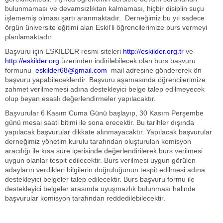
bulunmaması ve devamsızlıktan kalmaması, hiçbir disiplin suçu
işlememiş olması şartı aranmaktadır. Derneğimiz bu yıl sadece
örgün üniversite eğitimi alan Eskil’li öğrencilerimize burs vermeyi
planlamaktadır.
Başvuru için ESKİLDER resmi siteleri
http://eskilder.org.tr
ve
http://eskilder.org
üzerinden indirilebilecek olan burs başvuru
formunu
eskilder68@gmail.com
mail adresine göndererek ön
başvuru yapabileceklerdir. Başvuru aşamasında öğrencilerimize
zahmet verilmemesi adına destekleyici belge talep edilmeyecek
olup beyan esaslı değerlendirmeler yapılacaktır.
Başvurular 6 Kasım Cuma Günü başlayıp, 30 Kasım Perşembe
günü mesai saati bitimi ile sona erecektir. Bu tarihler dışında
yapılacak başvurular dikkate alınmayacaktır. Yapılacak başvurular
derneğimiz yönetim kurulu tarafından oluşturulan komisyon
aracılığı ile kısa süre içerisinde değerlendirilerek burs verilmesi
uygun olanlar tespit edilecektir. Burs verilmesi uygun görülen
adayların verdikleri bilgilerin doğruluğunun tespit edilmesi adına
destekleyici belgeler talep edilecektir. Burs başvuru formu ile
destekleyici belgeler arasında uyuşmazlık bulunması halinde
başvurular komisyon tarafından reddedilebilecektir.