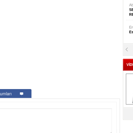
Ab
S
R
Er
Es
Yr
E
VİD
Hü
Za
umları
Al
s