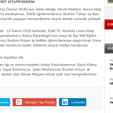
VET KİTAPEVİNDEN!
imiz Dursun Mutlu'nun sahip olduğu Servet Kitabevi, Ayrıca kitap
V
İris kardeşimize, Eskilli öğretmenlerimiz ibrahim Türker ve Naci
onya’da yaşayan hemşerilerimiz büyük destek sunarak yaklaşık
ÇO
de 12 Kasım 2018 tarihinde, Eskil 75. Anadolu Lisesi kitap
aymakamımız Kübra Karaalioglu'nun onayı ile İlçe Milli Eğitim
brahim Kılıçer ile birlikte öğrencilerimize ulaştırılmak üzere
tan hocamıza teslim ettiklerini sosyal medya hesabında
YA
 teşekkür etti.
Ab
len ilgi ve memnuniyetten dolayı Kaymakamımız Sayın Kübra
Sk
Bo
müz Yaşar Kolukısa'ya, Şube Müdürümüz İbrahim Kılıçer ve
Ge
estek olan Servet Kitapevi olmak üzer tüm hemşerilerimize
Al
H
Mu
weetle
Google+'da Paylaş
LinkedIn
Va