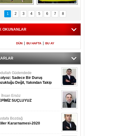
Fenerbahçe 
Futbolun adresi beş 
oluntari 3 golle 
ülke...
1
2
3
4
5
6
7
8
geçti
K OKUNANLAR
|
|
DÜN
BU HAFTA
BU AY
ZARLAR
dullah Güdendede
olyoz: Sadece Bir Duruş
zukluğu Değil, Yakından Takip
rekir
i İhsan Ersöz
EPİMİZ SUÇLUYUZ
stafa Bozdağ
liler Kararnamesi-2020