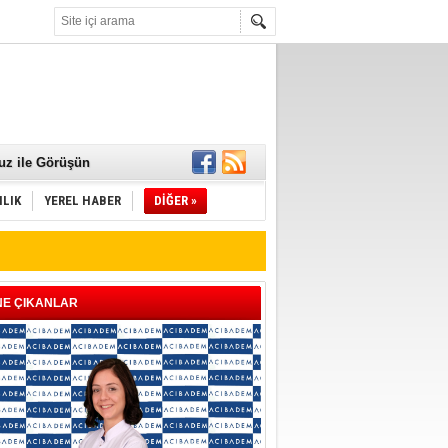
 Mamaları Teslim
uz ile Görüşün
ILIK
YEREL HABER
DİĞER »
NE ÇIKANLAR
ld"