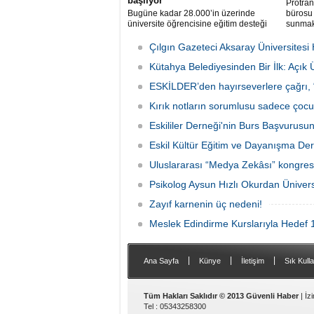
başlıyor
Protran
​​​​​​​Bugüne kadar 28.000’in üzerinde
bürosu 
üniversite öğrencisine eğitim desteği
sunmak
veren Anadolu Vakfı’nın 2018-2019
Eğitim ve Öğretim Yılı Burs Programı
Çılgın Gazeteci Aksaray Üniversitesi
başlıyor.
Kütahya Belediyesinden Bir İlk: Açık 
ESKİLDER’den hayırseverlere çağrı, “T
Kırık notların sorumlusu sadece çocu
Eskililer Derneği'nin Burs Başvurusu
Eskil Kültür Eğitim ve Dayanışma Der
Uluslararası “Medya Zekâsı” kongresi
Psikolog Aysun Hızlı Okurdan Üniver
Zayıf karnenin üç nedeni!
Meslek Edindirme Kurslarıyla Hedef 
|
|
|
Ana Sayfa
Künye
İletişim
Sık Kulla
Tüm Hakları Saklıdır © 2013 Güvenli Haber
| İz
Tel : 05343258300