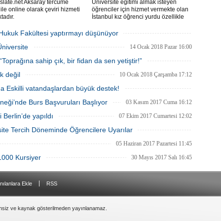
slate.net Aksaray tercüme
Üniversite eğitimi almak isteyen
ile online olarak çeviri hizmeti
öğrenciler için hizmet vermekte olan
tadır.
İstanbul kız öğrenci yurdu özellikle
öğrenciler için lüks ve güvenli
ortamlarda konaklama imkanı
 Hukuk Fakültesi yaptırmayı düşünüyor
sağlamaktadır.
12 Nisan 2018 Perşembe 16:37
Üniversite
14 Ocak 2018 Pazar 16:00
oprağına sahip çık, bir fidan da sen yetiştir!”
13 Ocak 2018 Cumartesi 19:15
k değil
10 Ocak 2018 Çarşamba 17:12
na Eskilli vatandaşlardan büyük destek!
16 Kasım 2017 Perşembe 22:14
neği’nde Burs Başvuruları Başlıyor
03 Kasım 2017 Cuma 16:12
 Berlin’de yapıldı
07 Ekim 2017 Cumartesi 12:02
site Tercih Döneminde Öğrencilere Uyarılar
19 Temmuz 2017 Çarşamba 20:55
05 Haziran 2017 Pazartesi 11:45
1000 Kursiyer
30 Mayıs 2017 Salı 16:45
|
nılanlara Ekle
RSS
insiz ve kaynak gösterilmeden yayınlanamaz.