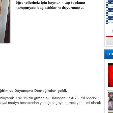
öğrencilerimiz için kaynak kitap toplama
kampanyası başlattıklarını duyurmuştu.
FOT
Ba
Eğitim ve Dayanışma Derneğinden geldi.
layarak Eskil’imizin güzide okullarından Eskil 75. Yıl Anadolu
sosyal medya hesabından yaptığı çağrıya dernek yönetimi olarak