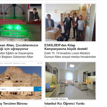
an Altan, Çocuklarımızın
ESKİLDER’den Kitap
ği için uğraşıyoruz
Kampanyasına büyük destek!
ültür Eğitim ve Dayanışma
Eskil 75. Yıl Anadolu Lisesi Müdürü
i Başkanı Süleyman Altan
Dursun Altan sosyal medya hesabından
 Medya hesabından Eskil
Eskil 75. Yıl Anadolu Lisesinde okuyan
 ve Teknik Anadolu Lisesine
maddi durumu yetersiz öğrencilerimiz
çağrısında bulundu.
için kaynak kitap toplama kampanyası
başlattıklarını duyurmuştu.
ay Tercüme Bürosu
İstanbul Kız Öğrenci Yurdu