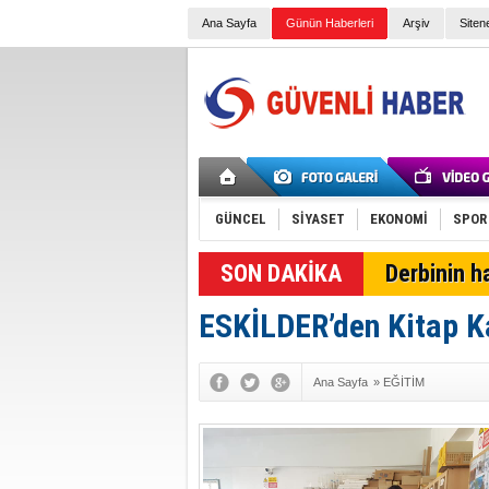
Ana Sayfa
Günün Haberleri
Arşiv
Siten
GÜNCEL
SİYASET
EKONOMİ
SPOR
SON DAKİKA
Derbinin h
ESKİLDER’den Kitap K
Ana Sayfa
»
EĞİTİM