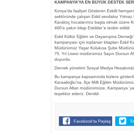
KAMPANYA’YA EN BÜYÜK DESTEK SER
Konya’da faaliyet Gösteren Eskilli hemşer
sektöründe çalışan Eskil sevdalısı Yılmaz 
Karakoç hocalarımız başta olmak üzere K
400’e yakın kitap Eskilder’e teslim edildi.
Eskil Kültür Eğitim ve Dayanışma Derneği’
kampanyası için toplanan kitapları Eskil K
Müdürümüz Yaşar Kolukısa Şube Müdürümüz İ
75. Yıl Lisesi müdürümüz Sayın Dursun Al
duyurdu.
Dernek yönetimi Sosyal Medya Hesabından
Bu kampanya kapsamında bizlere gösteri
Karaalioğlu'na, İlçe Milli Eğitim Müdürü
Dursun Altan müdürümüze, Kampanya ’ya d
teşekkür ederiz. Denildi.
Facebook'ta Paylaş
T