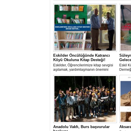
Eskilder Öncülüğünde Katrancı
Süleym
Köyü Okuluna Kitap Desteği!
Gelece
Eskilder, Öğrencilerimize kitap sevgisi
Eskil K
aşılamak, yardımlaşmanın önemini
Derneğ
kavratmak amacıyla düzenlediği “Bir
Sosyal
Çocuk Bir Umut” Projesi kapsamında
Mesleki
okullara kitap desteği sürüyor.
yardım 
Anadolu Vakfı, Burs başvurular
Aksar