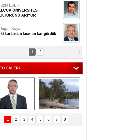
ütter ESER
ELÇUK ÜNİVERSİTESİ
EKTÖRÜNÜ ARIYOR
doğan Kaya
ki karlardan kısmen kar gördük
1
2
d.Doç.Dr. İbrahim BAYKAN
kmek yemeyin
EO GALERİ
seyin Gök
man ve İnsan
i Koç'tan  Lefter 
Ağaçlar 5 Saniyede 
ezonunda herkesi 
Kayboldu! 
1
2
3
4
5
6
7
8
yeniden saygıya 
SubhanAllah!
davet!