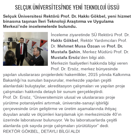
SELÇUK ÜNİVERSİTESİ'NDE YENİ TEKNOLOJİ ÜSSÜ
Selçuk Üniversitesi Rektörü Prof. Dr. Hakkı Gökbel, yeni hizmet
binasına taşınan İleri Teknoloji Araştırma ve Uygulama
Merkezi’nde incelemelerde bulundu.
İnceleme ziyaretinde SÜ Rektörü Prof. Dr.
Hakkı Gökbel
, Rektör Yardımcıları Prof.
Dr.
Mehmet Musa Özcan
ve
Prof. Dr.
Mustafa Şahin
, Merkez Müdürü Prof. Dr.
Mustafa Ersöz
’den bilgi aldı.
Merkezin faaliyetleri hakkında bilgi veren
Prof. Dr. Ersöz, merkez bünyesinde
yapılan uluslararası projelerdeki hakemlikler, 2015 yılında Kalkınma
Bakanlığı’na sunulan başvurular, merkezde yapılan çeşitli
alanlardaki buluştaylar, akreditasyon çalışmaları ve yapılan proje
çalışmaları hakkında detaylı bir sunum gerçekleştirdi.
Prof. Dr. Ersöz, “Üniversitemizin ulusal ve uluslararası proje
yürütme potansiyelini artırmak, üniversite-sanayi işbirliği
çerçevesinde ürün geliştirme ve üretim aşamalarında ihtiyaç
duyulan analiz ve ölçümleri karşılamak için merkezimizde 40’ın
üzerinde laboratuvar bulunuyor. Ve bu laboratuarlarda çeşitli
alanlarda çok sayıda proje çalışmaları yürütülüyor” dedi.
REKTÖR GÖKBEL, DETAYLI BİLGİ ALDI