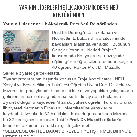
YARININ LİDERLERİNE İLK AKADEMİK DERS NEÜ
REKTÖRÜNDEN
Yarının Liderlerine İlk Akademik Ders Neü Rektöründen
Dost Eli Derneği'nce hazırlanan ve
Necmettin Erbakan Üniversitesi’nin de
paydaşları arasında yer aldığı “Bugünün
Gençleri Yarının Liderleri Projesi”
kapsamında Konya’da lise düzeyinde
eğitim gören öğrenciler arasından seçilen
40 öğrenci Rektör Prof. Dr. Muzaffer
Şeker’e ziyaret gerçekleştirdi.
Ziyaret programının başında konuşan Proje Koordinatörü NEÜ
Sosyal ve Beşeri Bilimler Fakültesi Öğretim Üyesi Doç. Dr. Zekeriya
Mızırak, bu projeyle neleri hedeflediklerini ve yaptıkları çalışmaların
getirilerinin neler olacağından bahsetti. Bu ziyaretin toplamda 8.
ziyaret olduğunu kaydeden Mızırak, yüksek öğretim kurumu olarak
ilk ziyareti Necmettin Erbakan Üniversitesi’ne yaptıklarını
kaydetti.Üniversitede 32 bin kişinin bulunduğunu belirten Mızırak,
bu 32 bin kişinin lideri olan Rektör
Prof. Dr. Muzaffer Şeker
’e
kendilerine zaman ayırdıkları için teşekkür etti.
“GELECEĞE ÜMİTLE BAKAN BİREYLER YETİŞTİRMEK BİRİNCİL