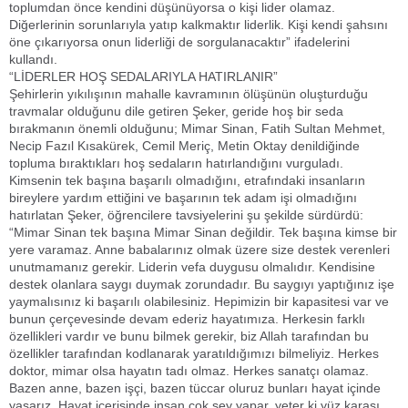
toplumdan önce kendini düşünüyorsa o kişi lider olamaz.
Diğerlerinin sorunlarıyla yatıp kalkmaktır liderlik. Kişi kendi şahsını
öne çıkarıyorsa onun liderliği de sorgulanacaktır” ifadelerini
kullandı.
“LİDERLER HOŞ SEDALARIYLA HATIRLANIR”
Şehirlerin yıkılışının mahalle kavramının ölüşünün oluşturduğu
travmalar olduğunu dile getiren Şeker, geride hoş bir seda
bırakmanın önemli olduğunu; Mimar Sinan, Fatih Sultan Mehmet,
Necip Fazıl Kısakürek, Cemil Meriç, Metin Oktay denildiğinde
topluma bıraktıkları hoş sedaların hatırlandığını vurguladı.
Kimsenin tek başına başarılı olmadığını, etrafındaki insanların
bireylere yardım ettiğini ve başarının tek adam işi olmadığını
hatırlatan Şeker, öğrencilere tavsiyelerini şu şekilde sürdürdü:
“Mimar Sinan tek başına Mimar Sinan değildir. Tek başına kimse bir
yere varamaz. Anne babalarınız olmak üzere size destek verenleri
unutmamanız gerekir. Liderin vefa duygusu olmalıdır. Kendisine
destek olanlara saygı duymak zorundadır. Bu saygıyı yaptığınız işe
yaymalısınız ki başarılı olabilesiniz. Hepimizin bir kapasitesi var ve
bunun çerçevesinde devam ederiz hayatımıza. Herkesin farklı
özellikleri vardır ve bunu bilmek gerekir, biz Allah tarafından bu
özellikler tarafından kodlanarak yaratıldığımızı bilmeliyiz. Herkes
doktor, mimar olsa hayatın tadı olmaz. Herkes sanatçı olamaz.
Bazen anne, bazen işçi, bazen tüccar oluruz bunları hayat içinde
yaşarız. Hayat içerisinde insan çok şey yapar, yeter ki yüz karası