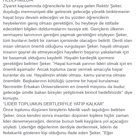
HEDEFİMİZDİR”
Ziyaret kapsamında öğrencilerle bir araya gelen Rektör Şeker,
duyduğu memnuniyeti dile getirerek geleceğe yönelik biriktirmenin
hayat boyu devam edeceğini ve bu yüzden öğrencilerin
heybelerinin geniş olması gerektiğini, bu heybeye de istifade
edecekleri bilgileri doldurmalarını tavsiye etti. Gençlerin ülkenin
sermayesi tanımının gereğini yapmak gerektiğini söyleyen Şeker,
tüm bunların belirli bir zaman içerisinde olacağını belirtti. Derdi olan
insan olmanın önemli olduğunu vurgulayan Şeker, hayali olmayan
insanın gayret de etmeyeceğini hayallerin başarıyı yakalamak için
bir basamak olduğunu kaydetti. Hayalin kardeşlik içermesi
gerektiğini belirten Şeker, “Hayal kurmak yarının lideri olmak için en
önemli aşamadır. Ancak topluma zarar vermek amacıyla hayal
kuranlar da var. Hayalinizin ahlaki olması, kamu yararına olması
önemlidir. Başkalarının kötülüğü üzerine bir hayal kurulamaz.
Necmettin Erbakan Üniversitesinin en önemli misyonu da budur,
geleceğe ümitle bakan bireyler yetiştirmek birincil hedefimizdir” diye
konuştu.
“LİDER TOPLUMUN DERTLERİYLE YATIP KALKAR”
Önce toplumu düşünen bireylerin liderlik vasfı taşıdığını belirten
Şeker, önce kendini sonra insanları düşünen kişilere hiçbir zaman
lider denemeyeceğini, denirse bunun belli kaygılara yol açacağını
söyledi. Liderliğin diğerlerinin derdiyle dertlenmek, liderin de
fedakarlık gösteren kişi olduğunu ifade eden Şeker, “Eğer